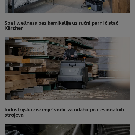
Spa i wellness bez kemikalija uz ručni parni čistač
Kärcher
Industrijsko čišćenje: vodič za odabir profesionalnih
strojeva