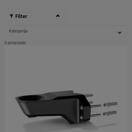
s
Filter
Kategorija
5
proizvoda