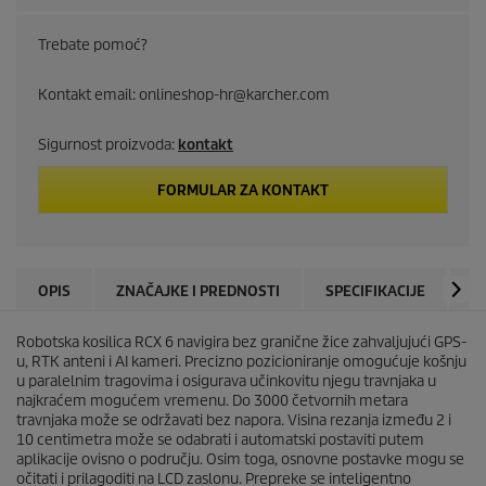
u
c
Trebate pomoć?
t
Kontakt email: onlineshop-hr@karcher.com
p
Sigurnost proizvoda:
kontakt
r
FORMULAR ZA KONTAKT
i
c
OPIS
ZNAČAJKE I PREDNOSTI
SPECIFIKACIJE
P
e
Robotska kosilica RCX 6 navigira bez granične žice zahvaljujući GPS-
u, RTK anteni i AI kameri. Precizno pozicioniranje omogućuje košnju
u paralelnim tragovima i osigurava učinkovitu njegu travnjaka u
najkraćem mogućem vremenu. Do 3000 četvornih metara
travnjaka može se održavati bez napora. Visina rezanja između 2 i
10 centimetra može se odabrati i automatski postaviti putem
aplikacije ovisno o području. Osim toga, osnovne postavke mogu se
očitati i prilagoditi na LCD zaslonu. Prepreke se inteligentno