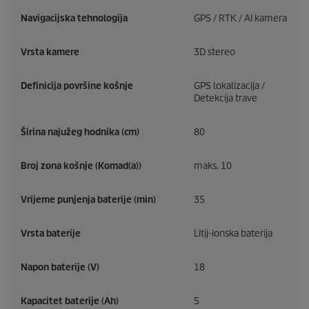
Navigacijska tehnologija
GPS / RTK / AI kamera
Vrsta kamere
3D stereo
Definicija površine košnje
GPS lokalizacija /
Detekcija trave
Širina najužeg hodnika (cm)
80
Broj zona košnje (Komad(a))
maks. 10
Vrijeme punjenja baterije (min)
35
Vrsta baterije
Litij-ionska baterija
Napon baterije (V)
18
Kapacitet baterije (Ah)
5