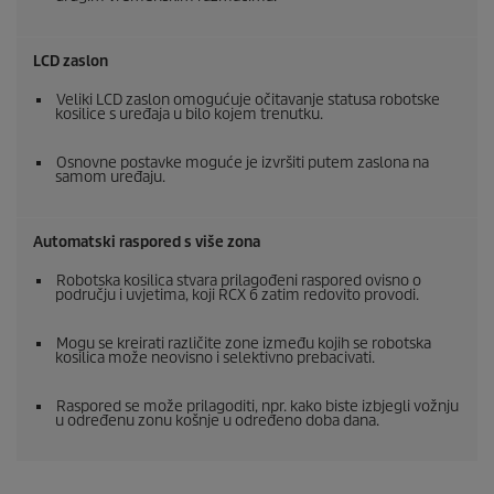
LCD zaslon
Veliki LCD zaslon omogućuje očitavanje statusa robotske
kosilice s uređaja u bilo kojem trenutku.
Osnovne postavke moguće je izvršiti putem zaslona na
samom uređaju.
Automatski raspored s više zona
Robotska kosilica stvara prilagođeni raspored ovisno o
području i uvjetima, koji RCX 6 zatim redovito provodi.
Mogu se kreirati različite zone između kojih se robotska
kosilica može neovisno i selektivno prebacivati.
Raspored se može prilagoditi, npr. kako biste izbjegli vožnju
u određenu zonu košnje u određeno doba dana.