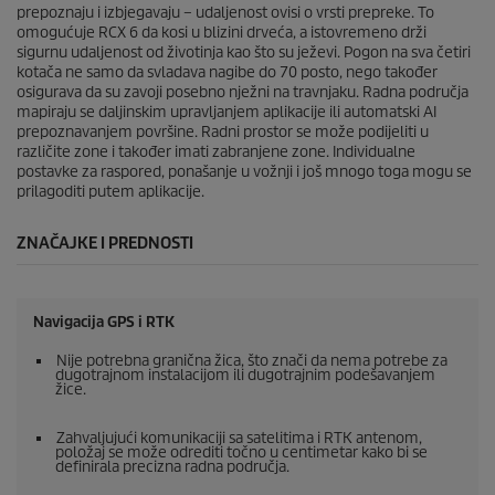
prepoznaju i izbjegavaju – udaljenost ovisi o vrsti prepreke. To
omogućuje RCX 6 da kosi u blizini drveća, a istovremeno drži
sigurnu udaljenost od životinja kao što su ježevi. Pogon na sva četiri
kotača ne samo da svladava nagibe do 70 posto, nego također
osigurava da su zavoji posebno nježni na travnjaku. Radna područja
mapiraju se daljinskim upravljanjem aplikacije ili automatski AI
prepoznavanjem površine. Radni prostor se može podijeliti u
različite zone i također imati zabranjene zone. Individualne
postavke za raspored, ponašanje u vožnji i još mnogo toga mogu se
prilagoditi putem aplikacije.
ZNAČAJKE I PREDNOSTI
Navigacija GPS i RTK
Nije potrebna granična žica, što znači da nema potrebe za
dugotrajnom instalacijom ili dugotrajnim podešavanjem
žice.
Zahvaljujući komunikaciji sa satelitima i RTK antenom,
položaj se može odrediti točno u centimetar kako bi se
definirala precizna radna područja.