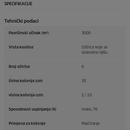
SPECIFIKACIJE
Tehnički podaci
Površinski učinak (m²)
3000
Vrsta kosilice
Oštrice koje se
slobodno njišu
Broj oštrica
6
širina košenja (cm)
35
visina košenja (cm)
2 / 10
Sposobnost uspinjanja (%)
maks. 70
Primjena za košenje
Malčiranje