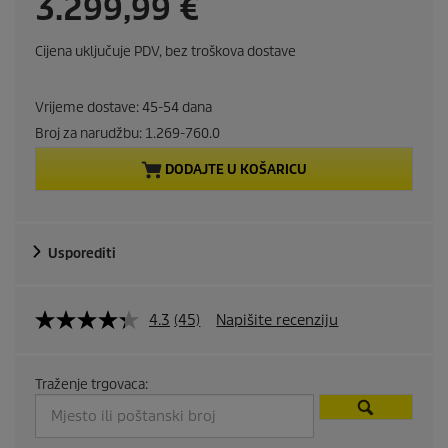
C
3.299,99 €
u
Cijena uključuje PDV, bez troškova dostave
r
Vrijeme dostave: 45-54 dana
r
Broj za narudžbu:
1.269-760.0
e
DODAJTE U KOŠARICU
n
t
Usporediti
p
4.3
(45)
Napišite recenziju
r
o
Traženje trgovaca:
d