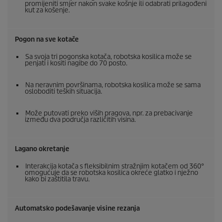
promijeniti smjer nakon svake košnje ili odabrati prilagođeni
kut za košenje.
Pogon na sve kotače
Sa svoja tri pogonska kotača, robotska kosilica može se
penjati i kositi nagibe do 70 posto.
Na neravnim površinama, robotska kosilica može se sama
osloboditi teških situacija.
Može putovati preko viših pragova, npr. za prebacivanje
između dva područja različitih visina.
Lagano okretanje
Interakcija kotača s fleksibilnim stražnjim kotačem od 360°
omogućuje da se robotska kosilica okreće glatko i nježno
kako bi zaštitila travu.
Automatsko podešavanje visine rezanja