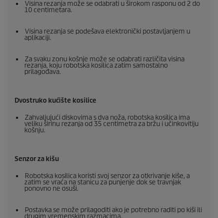
Visina rezanja može se odabrati u širokom rasponu od 2 do
10 centimetara.
Visina rezanja se podešava elektronički postavljanjem u
aplikaciji.
Za svaku zonu košnje može se odabrati različita visina
rezanja, koju robotska kosilica zatim samostalno
prilagođava.
Dvostruko kućište kosilice
Zahvaljujući diskovima s dva noža, robotska kosilica ima
veliku širinu rezanja od 35 centimetra za bržu i učinkovitiju
košnju.
Senzor za kišu
Robotska kosilica koristi svoj senzor za otkrivanje kiše, a
zatim se vraća na stanicu za punjenje dok se travnjak
ponovno ne osuši.
Postavka se može prilagoditi ako je potrebno raditi po kiši ili
drugim vremenskim razmacima.