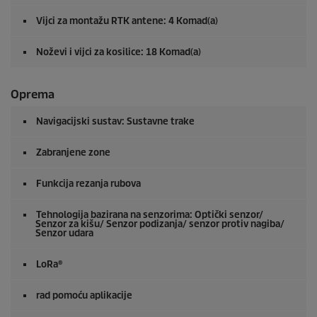
Vijci za montažu RTK antene: 4 Komad(a)
Noževi i vijci za kosilice: 18 Komad(a)
Oprema
Navigacijski sustav: Sustavne trake
Zabranjene zone
Funkcija rezanja rubova
Tehnologija bazirana na senzorima: Optički senzor/
Senzor za kišu/ Senzor podizanja/ senzor protiv nagiba/
Senzor udara
LoRa®
rad pomoću aplikacije