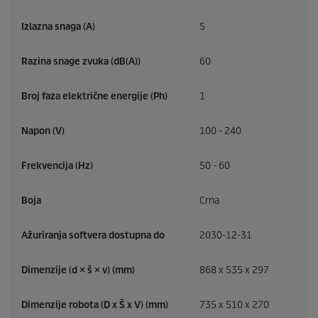
Izlazna snaga (A)
5
Razina snage zvuka (dB(A))
60
Broj faza električne energije (Ph)
1
Napon (V)
100 - 240
Frekvencija (
Hz
)
50 - 60
Boja
Crna
Ažuriranja softvera dostupna do
2030-12-31
Dimenzije (d × š × v) (mm)
868 x 535 x 297
Dimenzije robota (D x Š x V) (mm)
735 x 510 x 270