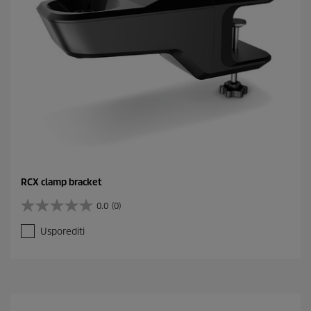
RCX clamp bracket
0.0
(0)
0
.
Usporediti
0
o
d
5
z
v