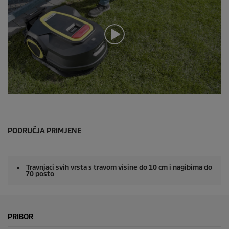
o
n
d
s
o
f
0
s
e
c
o
n
0
d
s
s
e
c
o
PODRUČJA PRIMJENE
n
d
s
o
Travnjaci svih vrsta s travom visine do 10 cm i nagibima do
f
70 posto
0
s
e
c
o
PRIBOR
n
d