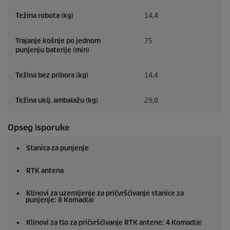
Težina robota (kg)
14,4
Trajanje košnje po jednom
75
punjenju baterije (min)
Težina bez pribora (kg)
14,4
Težina uklj. ambalažu (kg)
29,8
Opseg isporuke
Stanica za punjenje
RTK antena
Klinovi za uzemljenje za pričvršćivanje stanice za
punjenje: 8 Komad(a)
Klinovi za tlo za pričvršćivanje RTK antene: 4 Komad(a)