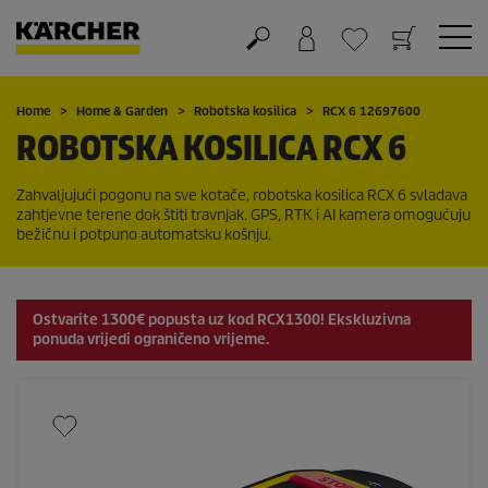
Košarica
Lista želja
Home
Home & Garden
Robotska kosilica
RCX 6 12697600
ROBOTSKA KOSILICA RCX 6
Zahvaljujući pogonu na sve kotače, robotska kosilica RCX 6 svladava
zahtjevne terene dok štiti travnjak. GPS, RTK i AI kamera omogućuju
bežičnu i potpuno automatsku košnju.
Ostvarite
1300€
popusta uz kod
RCX1300!
Ekskluzivna
ponuda vrijedi ograničeno vrijeme.