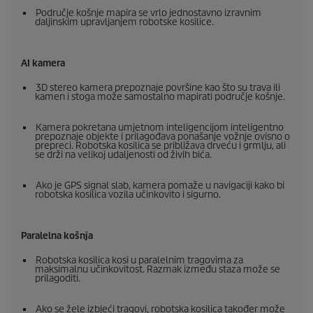
Područje košnje mapira se vrlo jednostavno izravnim
daljinskim upravljanjem robotske kosilice.
AI kamera
3D stereo kamera prepoznaje površine kao što su trava ili
kamen i stoga može samostalno mapirati područje košnje.
Kamera pokretana umjetnom inteligencijom inteligentno
prepoznaje objekte i prilagođava ponašanje vožnje ovisno o
prepreci. Robotska kosilica se približava drveću i grmlju, ali
se drži na velikoj udaljenosti od živih bića.
Ako je GPS signal slab, kamera pomaže u navigaciji kako bi
robotska kosilica vozila učinkovito i sigurno.
Paralelna košnja
Robotska kosilica kosi u paralelnim tragovima za
maksimalnu učinkovitost. Razmak između staza može se
prilagoditi.
Ako se žele izbjeći tragovi, robotska kosilica također može