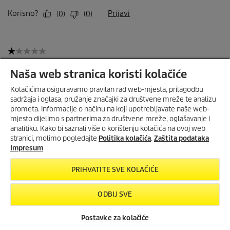
Naša web stranica koristi kolačiće
Kolačićima osiguravamo pravilan rad web-mjesta, prilagodbu
sadržaja i oglasa, pružanje značajki za društvene mreže te analizu
prometa. Informacije o načinu na koji upotrebljavate naše web-
mjesto dijelimo s partnerima za društvene mreže, oglašavanje i
OC HANDHELD COMPACT
ZA SAMO 1€ UZ KUPNJU WD 7
analitiku. Kako bi saznali više o korištenju kolačića na ovoj web
CONTROL!
stranici, molimo pogledajte
Politika kolačića
.
Zaštita podataka
Uz kupnju
WD 7 Control
mokro-
Impresum
suhog usisavača, ručni čistač
OC
Handheld Compact
za
samo 1€.
PRIHVATITE SVE KOLAČIĆE
Vrijedi od
20.7.2026.
do
15.8.2026.
ODBIJ SVE
POGLEDAJ PONUDU
Postavke za kolačiće