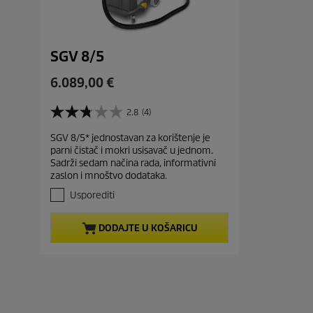
SGV 8/5
C
6.089,00 €
u
r
2.8
(4)
2
r
.
SGV 8/5* jednostavan za korištenje je
e
8
parni čistač i mokri usisavač u jednom.
o
n
Sadrži sedam načina rada, informativni
d
t
zaslon i mnoštvo dodataka.
5
p
z
Usporediti
r
v
j
o
DODAJTE U KOŠARICU
e
d
z
u
d
c
i
t
c
e
p
.
r