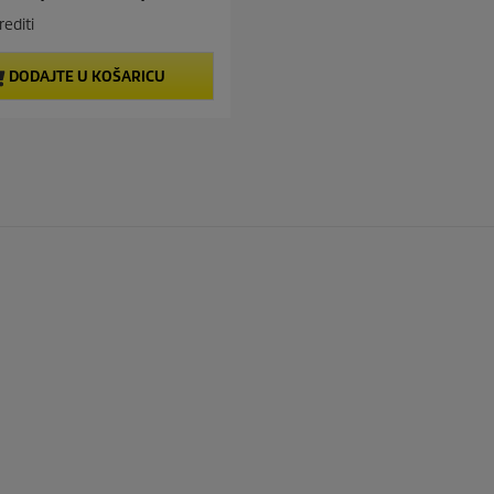
editi
DODAJTE U KOŠARICU