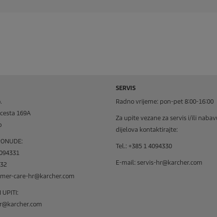
SERVIS
.
Radno vrijeme: pon-pet 8:00-16:00
cesta 169A
Za upite vezane za servis i/ili naba
b
dijelova kontaktirajte:
 PONUDE:
Tel.: +385 1 4094330
4094331
E-mail: servis-hr@karcher.com
332
tomer-care-hr@karcher.com
UPITI:
r@karcher.com