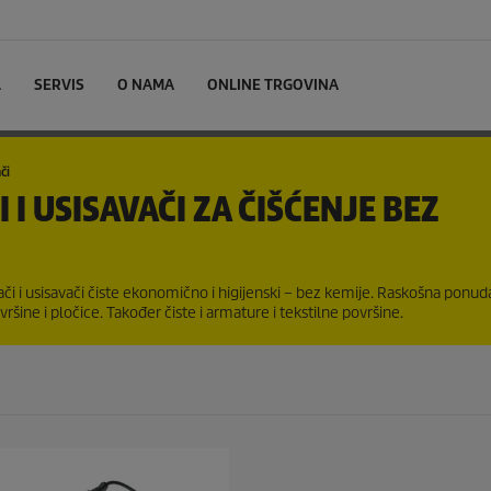
L
SERVIS
O NAMA
ONLINE TRGOVINA
či
 I USISAVAČI ZA ČIŠĆENJE BEZ
ači i usisavači čiste ekonomično i higijenski – bez kemije. Raskošna ponud
šine i pločice. Također čiste i armature i tekstilne površine.