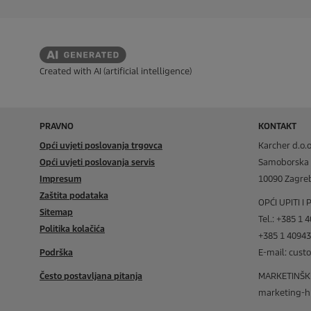
4
i
r
c
e
c
e
e
n
Created with AI (artificial intelligence)
z
i
j
e
PRAVNO
KONTAKT
Opći uvjeti poslovanja trgovca
Karcher d.o.o
Opći uvjeti poslovanja servis
Samoborska 
Impresum
10090 Zagre
Zaštita podataka
OPĆI UPITI I
Sitemap
Tel.: +385 1 
Politika kolačića
+385 1 4094
Podrška
E-mail: cus
Često postavljana pitanja
MARKETINŠKI 
marketing-h