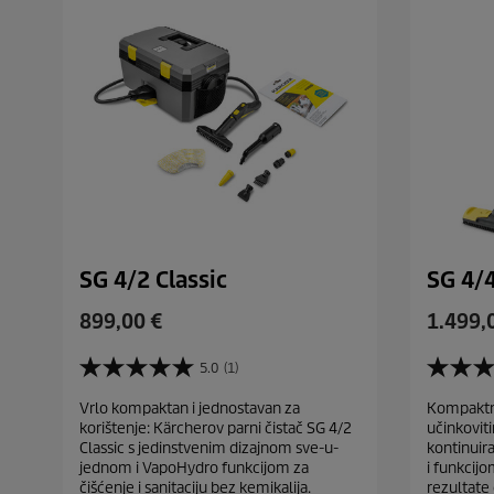
SG 4/2 Classic
SG 4/
C
C
899,00 €
1.499,
u
u
r
r
5.0
(1)
5
4
r
r
.
.
Vrlo kompaktan i jednostavan za
Kompaktni
e
e
0
2
korištenje: Kärcherov parni čistač SG 4/2
učinkovit
o
o
n
n
Classic s jedinstvenim dizajnom sve-u-
kontinuir
d
d
t
t
jednom i VapoHydro funkcijom za
i funkcij
5
5
p
p
čišćenje i sanitaciju bez kemikalija.
rezultate 