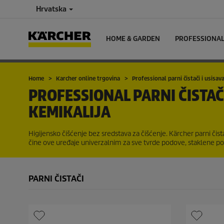
Hrvatska
HOME & GARDEN
PROFESSIONA
Home
Karcher online trgovina
Professional parni čistači i usisava
PROFESSIONAL PARNI ČISTAČI
KEMIKALIJA
Higijensko čišćenje bez sredstava za čišćenje. Kärcher parni čist
čine ove uređaje univerzalnim za sve tvrde podove, staklene povr
PARNI ČISTAČI