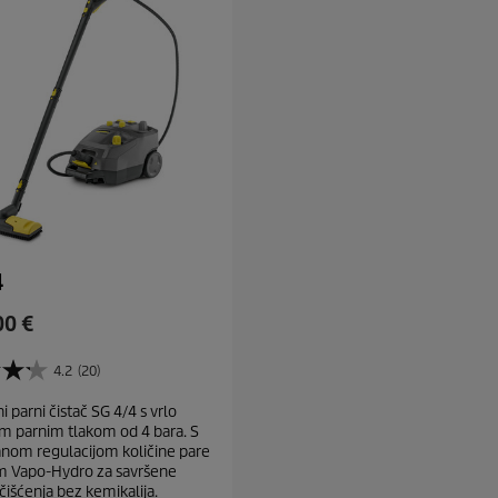
4
00 €
4.2
(20)
 parni čistač SG 4/4 s vrlo
im parnim tlakom od 4 bara. S
anom regulacijom količine pare
om Vapo-Hydro za savršene
čišćenja bez kemikalija.