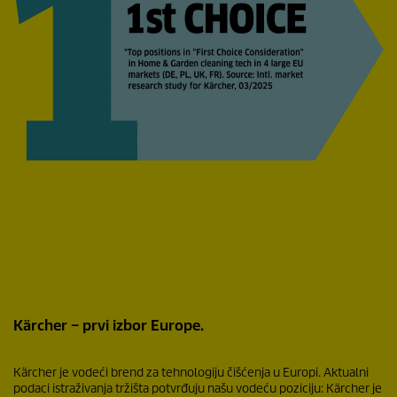
r
e
e
c
e
n
z
i
j
e
Kärcher – prvi izbor Europe.
Kärcher je vodeći brend za tehnologiju čišćenja u Europi. Aktualni
podaci istraživanja tržišta potvrđuju našu vodeću poziciju: Kärcher je