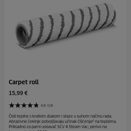
n
z
i
j
e
Carpet roll
C
15,99 €
u
r
4.8
(14)
4
r
.
Čisti tepihe s kratkim dlakom i staze u suhom načinu rada.
e
8
Abrazivne čekinje poboljšavaju učinak čišćenja¹⁾ na tepisima.
o
n
Prikladno za parni usisavač SCV 4 Steam Vac; perivo na
d