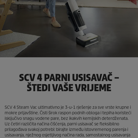
SCV 4 PARNI USISAVAČ –
ŠTEDI VAŠE VRIJEME
SCV 4 Steam Vac ultimativno je 3-u-1 rješenje za sve vrste krupne i
mokre prljavštine. Čisti širok raspon podnih obloga i tepiha koristeći
isključivo snagu vodene pare, bez ikakvih kemijskih deterdženata.
Uz četiri različita načina čišćenja, parni usisavač se fleksibilno
prilagođava svakoj potrebi: birajte između istovremenog parenja i
usisavanja, nježnog osjetljivog načina rada, samostalnog usisavanja