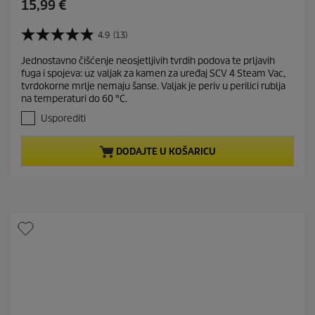
C
15,99 €
u
r
4.9
(13)
4
r
.
Jednostavno čišćenje neosjetljivih tvrdih podova te prljavih
e
9
fuga i spojeva: uz valjak za kamen za uređaj SCV 4 Steam Vac,
o
n
tvrdokorne mrlje nemaju šanse. Valjak je periv u perilici rublja
d
t
na temperaturi do 60 °C.
5
p
z
Usporediti
r
v
j
o
DODAJTE U KOŠARICU
e
d
z
u
d
c
i
t
c
e
p
.
r
1
i
3
c
r
e
e
c
e