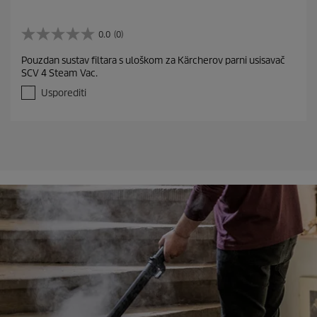
0.0
(0)
0
.
Pouzdan sustav filtara s uloškom za Kärcherov parni usisavač
0
SCV 4 Steam Vac.
o
d
Usporediti
5
z
v
j
e
z
d
i
c
e
.