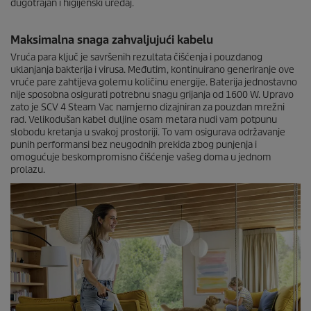
dugotrajan i higijenski uređaj.
d
s
o
Maksimalna snaga zahvaljujući kabelu
f
0
Vruća para ključ je savršenih rezultata čišćenja i pouzdanog
s
uklanjanja bakterija i virusa. Međutim, kontinuirano generiranje ove
e
vruće pare zahtijeva golemu količinu energije. Baterija jednostavno
c
nije sposobna osigurati potrebnu snagu grijanja od 1600 W. Upravo
o
n
zato je SCV 4 Steam Vac namjerno dizajniran za pouzdan mrežni
d
rad. Velikodušan kabel duljine osam metara nudi vam potpunu
s
slobodu kretanja u svakoj prostoriji. To vam osigurava održavanje
punih performansi bez neugodnih prekida zbog punjenja i
omogućuje beskompromisno čišćenje vašeg doma u jednom
prolazu.