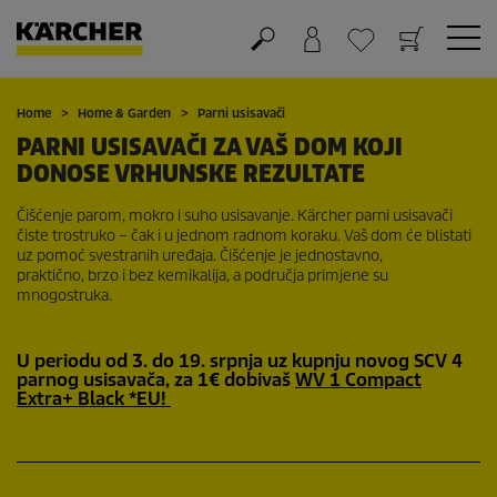
Košarica
Lista želja
Home
Home & Garden
Parni usisavači
PARNI USISAVAČI ZA VAŠ DOM KOJI
DONOSE VRHUNSKE REZULTATE
Čišćenje parom, mokro i suho usisavanje. Kärcher parni usisavači
čiste trostruko – čak i u jednom radnom koraku. Vaš dom će blistati
uz pomoć svestranih uređaja. Čišćenje je jednostavno,
praktično, brzo i bez kemikalija, a područja primjene su
mnogostruka.
U periodu od
3. do 19. srpnja
uz kupnju novog SCV 4
parnog usisavača, za
1€
dobivaš
WV 1 Compact
Extra+ Black *EU!