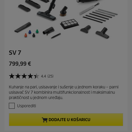
SV 7
C
799,99 €
u
r
4.4
(25)
4
r
.
Kuhanje na pari, usisavanje i sušenje u jednom koraku – parni
e
4
usisavač SV 7 kombinira multifunkcionalnost i maksimalnu
o
n
praktičnost u jednom uređaju.
d
t
5
Usporediti
p
z
r
v
DODAJTE U KOŠARICU
j
o
e
d
z