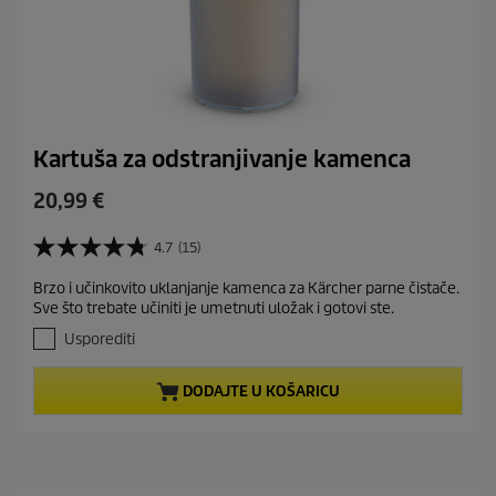
Kartuša za odstranjivanje kamenca
C
20,99 €
u
r
4.7
(15)
4
r
.
Brzo i učinkovito uklanjanje kamenca za Kärcher parne čistače.
e
7
Sve što trebate učiniti je umetnuti uložak i gotovi ste.
o
n
d
Usporediti
t
5
p
z
r
DODAJTE U KOŠARICU
v
j
o
e
d
z
u
d
c
i