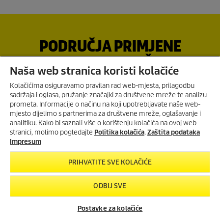
PODRUČJA PRIMJENE
PARNOG USISAVAČA SV 7
Naša web stranica koristi kolačiće
Kolačićima osiguravamo pravilan rad web-mjesta, prilagodbu
sadržaja i oglasa, pružanje značajki za društvene mreže te analizu
Zahvaljujući opsežnom priboru, parni usisavač Kärcher SV 7
prometa. Informacije o načinu na koji upotrebljavate naše web-
prikladan je za upotrebu u cijelom kućanstvu bez kemikalija.
mjesto dijelimo s partnerima za društvene mreže, oglašavanje i
OC HANDHELD COMPACT
Različiti nastavci omogućuju parno čišćenje i usisavanje podova,
ZA SAMO 1€ UZ KUPNJU WD 7
analitiku. Kako bi saznali više o korištenju kolačića na ovoj web
CONTROL!
površina i tekstilnog namještaja. Također možete koristiti SV 7 za
stranici, molimo pogledajte
Politika kolačića
.
Zaštita podataka
osvježavanje tepiha te čišćenje prozora, fuga i pukotina.
Uz kupnju
WD 7 Control
mokro-
Impresum
suhog usisavača, ručni čistač
OC
Handheld Compact
za
samo 1€.
PRIHVATITE SVE KOLAČIĆE
Dnevna soba
Vrijedi od
20.7.2026.
do
15.8.2026.
Kärcher SV 7 pruža jednostavno, praktično rješenje koje štedi
ODBIJ SVE
vrijeme za sve izazove u stambenom prostoru. Bilo da se radi o
POGLEDAJ PONUDU
tvrdim podovima, tekstilnom namještaju ili tepisima - parni usisavač
Postavke za kolačiće
Kärcher SV 7 robustan je na svakoj površini.