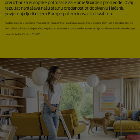
prvi izbor za europske potrošače za Home&Garden proizvode. Ovaj
rezultat naglašava našu stalnu predanost pridobivanju i jačanju
povjerenja ljudi diljem Europe putem inovacija i kvalitete.
*Vodeće pozicije u kategoriji "Prvi izbor pri razmatranju" za uređaje za čišćenje u sektoru Dom i vrt (Home&Garden) na
četiri velika tržišta EU-a (Njemačka, Poljska, UK, Francuska). Izvor: Međunarodna studija istraživanja tržišta izrađena po
narudžbi tvrtke Kärcher, 03/2025.