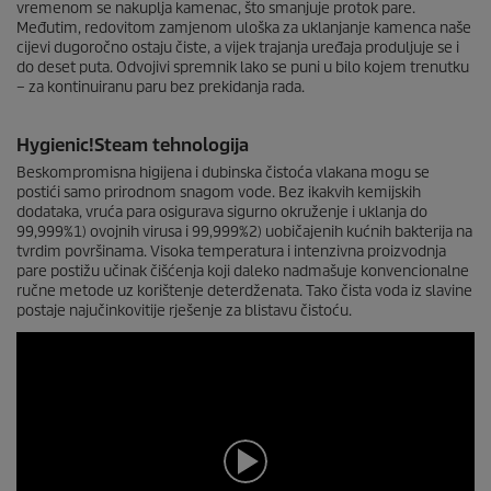
vremenom se nakuplja kamenac, što smanjuje protok pare.
d
Međutim, redovitom zamjenom uloška za uklanjanje kamenca naše
s
cijevi dugoročno ostaju čiste, a vijek trajanja uređaja produljuje se i
o
f
do deset puta. Odvojivi spremnik lako se puni u bilo kojem trenutku
0
– za kontinuiranu paru bez prekidanja rada.
s
e
c
Hygienic!Steam tehnologija
o
n
Beskompromisna higijena i dubinska čistoća vlakana mogu se
d
postići samo prirodnom snagom vode. Bez ikakvih kemijskih
s
dodataka, vruća para osigurava sigurno okruženje i uklanja do
99,999%1) ovojnih virusa i 99,999%2) uobičajenih kućnih bakterija na
tvrdim površinama. Visoka temperatura i intenzivna proizvodnja
pare postižu učinak čišćenja koji daleko nadmašuje konvencionalne
ručne metode uz korištenje deterdženata. Tako čista voda iz slavine
postaje najučinkovitije rješenje za blistavu čistoću.