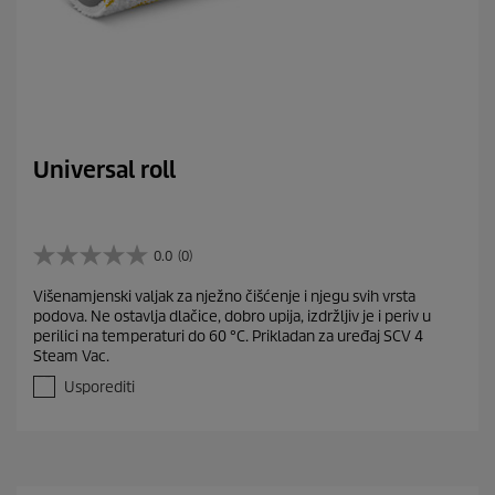
Universal roll
0.0
(0)
0
.
Višenamjenski valjak za nježno čišćenje i njegu svih vrsta
0
podova. Ne ostavlja dlačice, dobro upija, izdržljiv je i periv u
o
perilici na temperaturi do 60 °C. Prikladan za uređaj SCV 4
d
Steam Vac.
5
z
Usporediti
v
j
e
z
d