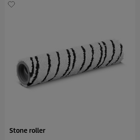
i
c
e
.
Stone roller