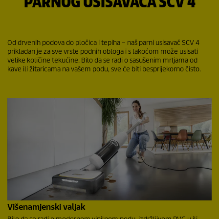
PARNOG USISAVAČA SCV 4
Od drvenih podova do pločica i tepiha – naš parni usisavač SCV 4
prikladan je za sve vrste podnih obloga i s lakoćom može usisati
velike količine tekućine. Bilo da se radi o sasušenim mrljama od
kave ili žitaricama na vašem podu, sve će biti besprijekorno čisto.
Višenamjenski valjak