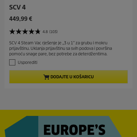
SCV 4
C
449,99 €
u
r
4.8
(103)
4
r
.
SCV 4 Steam Vac rješenje je „3 u 1” za grubu i mokru
e
8
prljavštinu. Uklanja prljavštinu sa svih podova i površina
o
n
pomoću snage pare, bez potrebe za deterdžentima.
d
t
5
Usporediti
p
z
r
v
DODAJTE U KOŠARICU
j
o
e
d
z
u
d
c
i
t
c
e
p
.
r
1
i
0
c
3