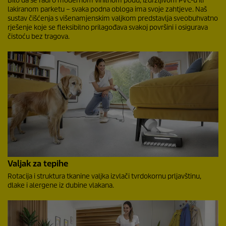
Bilo da se radi o modernom vinilnom podu, izdržljivom PVC-u ili
lakiranom parketu – svaka podna obloga ima svoje zahtjeve. Naš
sustav čišćenja s višenamjenskim valjkom predstavlja sveobuhvatno
rješenje koje se fleksibilno prilagođava svakoj površini i osigurava
čistoću bez tragova.
Valjak za tepihe
Rotacija i struktura tkanine valjka izvlači tvrdokornu prljavštinu,
dlake i alergene iz dubine vlakana.