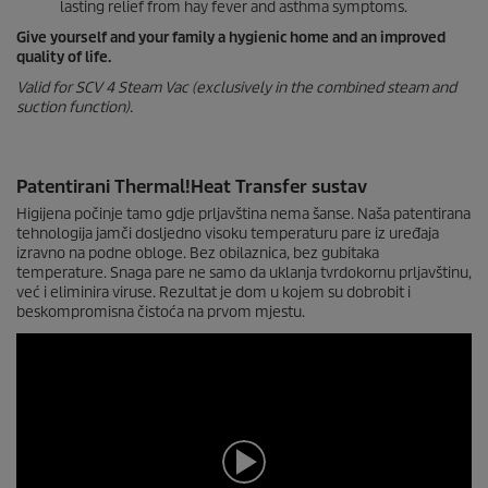
lasting relief from hay fever and asthma symptoms.
Give yourself and your family a hygienic home and an improved
quality of life.
Valid for SCV 4 Steam Vac (exclusively in the combined steam and
suction function).
Patentirani Thermal!Heat Transfer sustav
Higijena počinje tamo gdje prljavština nema šanse. Naša patentirana
tehnologija jamči dosljedno visoku temperaturu pare iz uređaja
izravno na podne obloge. Bez obilaznica, bez gubitaka
temperature. Snaga pare ne samo da uklanja tvrdokornu prljavštinu,
već i eliminira viruse. Rezultat je dom u kojem su dobrobit i
beskompromisna čistoća na prvom mjestu.