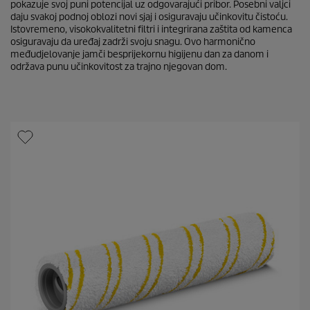
pokazuje svoj puni potencijal uz odgovarajući pribor. Posebni valjci
daju svakoj podnoj oblozi novi sjaj i osiguravaju učinkovitu čistoću.
Istovremeno, visokokvalitetni filtri i integrirana zaštita od kamenca
osiguravaju da uređaj zadrži svoju snagu. Ovo harmonično
međudjelovanje jamči besprijekornu higijenu dan za danom i
održava punu učinkovitost za trajno njegovan dom.