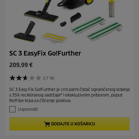
SC 3 EasyFix Go!Further
C
209,99 €
u
r
2.7
(6)
2
r
.
SC 3 Easy Fix Go!Further je crni parni čistač ograničenog izdanja
e
7
s 35% recikliranog sadržaja⁴⁾ i ekskluzivnim priborom, poput
o
n
Re!Fibe krpa za čišćenje podova.
d
t
5
Usporediti
p
z
r
v
DODAJTE U KOŠARICU
j
o
e
d
z