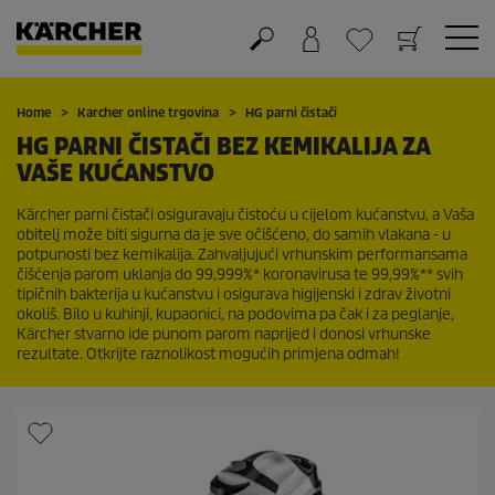
Košarica
Lista želja
Home
Karcher online trgovina
HG parni čistači
HG PARNI ČISTAČI BEZ KEMIKALIJA ZA
VAŠE KUĆANSTVO
Kärcher parni čistači osiguravaju čistoću u cijelom kućanstvu, a Vaša
obitelj može biti sigurna da je sve očišćeno, do samih vlakana - u
potpunosti bez kemikalija. Zahvaljujući vrhunskim performansama
čišćenja parom uklanja do 99,999%* koronavirusa te 99,99%** svih
tipičnih bakterija u kućanstvu i osigurava higijenski i zdrav životni
okoliš. Bilo u kuhinji, kupaonici, na podovima pa čak i za peglanje,
Kärcher stvarno ide punom parom naprijed i donosi vrhunske
rezultate. Otkrijte raznolikost mogućih primjena odmah!