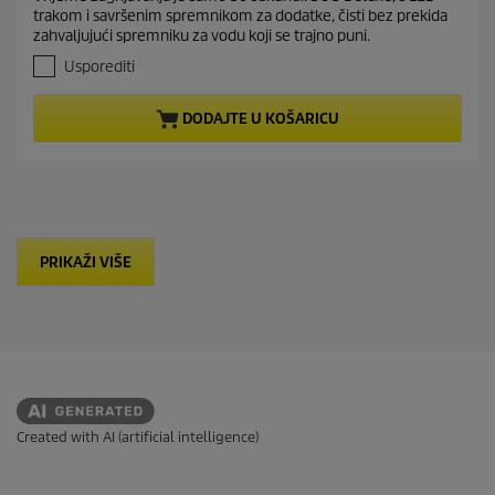
e
5
trakom i savršenim spremnikom za dodatke, čisti bez prekida
o
n
zahvaljujući spremniku za vodu koji se trajno puni.
d
t
5
Usporediti
p
z
r
v
DODAJTE U KOŠARICU
j
o
e
d
z
u
d
c
i
t
c
e
p
.
PRIKAŽI VIŠE
r
8
i
6
c
r
e
e
c
e
n
z
Created with AI (artificial intelligence)
i
j
e