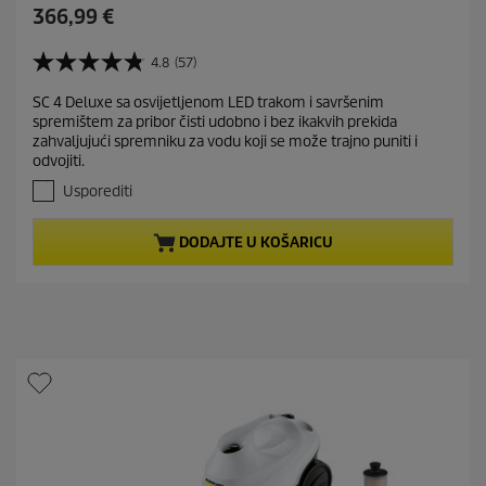
C
366,99 €
u
r
4.8
(57)
4
r
.
SC 4 Deluxe sa osvijetljenom LED trakom i savršenim
e
8
spremištem za pribor čisti udobno i bez ikakvih prekida
o
n
zahvaljujući spremniku za vodu koji se može trajno puniti i
d
t
odvojiti.
5
p
z
Usporediti
r
v
j
o
DODAJTE U KOŠARICU
e
d
z
u
d
c
i
t
c
e
p
.
r
5
i
7
c
r
e
e
c
e