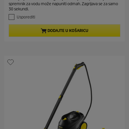
o
n
spremnik za vodu može napuniti odmah. Zagrijava se za samo
d
t
30 sekundi.
5
p
z
Usporediti
r
v
j
o
DODAJTE U KOŠARICU
e
d
z
u
d
c
i
t
c
e
p
.
r
i
c
e