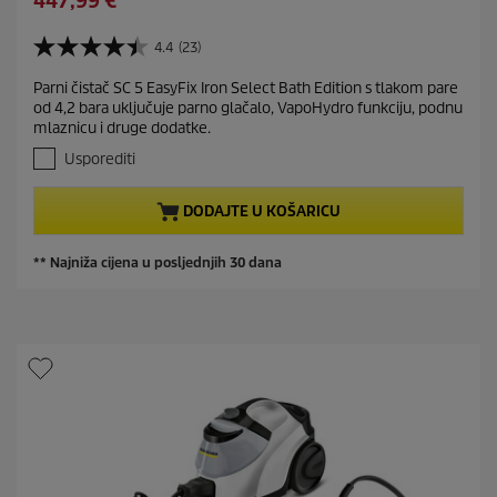
447,99 €
p
v
u
r
i
r
4.4
(23)
o
4
n
r
d
.
g
Parni čistač SC 5 EasyFix Iron Select Bath Edition s tlakom pare
e
4
u
od 4,2 bara uključuje parno glačalo, VapoHydro funkciju, podnu
o
n
c
mlaznicu i druge dodatke.
d
t
t
5
Usporediti
p
p
z
r
v
r
DODAJTE U KOŠARICU
j
o
i
e
d
c
z
** Najniža cijena u posljednjih 30 dana
u
e
d
c
i
t
c
e
p
.
r
2
i
3
c
r
e
e
c
e
n