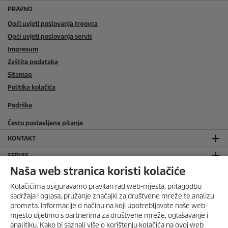
PRAVNO
Opći uvjeti poslovanja trgovca
Opći uvjeti poslovanja servis
Impresum
Zaštita podataka
Sitemap
Politika kolačića
Podrška
Često postavljana pitanja
KONTAKT
SERVIS
Naša web stranica koristi kolačiće
SOCIAL MEDIA
Kolačićima osiguravamo pravilan rad web-mjesta, prilagodbu
ONLINE TRGOVINA
sadržaja i oglasa, pružanje značajki za društvene mreže te analizu
prometa. Informacije o načinu na koji upotrebljavate naše web-
mjesto dijelimo s partnerima za društvene mreže, oglašavanje i
ONLINE TRGOVINA KONTAKT
ISKORISTI DO 30%
analitiku. Kako bi saznali više o korištenju kolačića na ovoj web