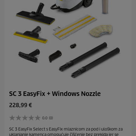
n
z
i
j
e
SC 3 EasyFix + Windows Nozzle
C
228,99 €
u
r
0.0
(0)
0
r
.
SC 3 EasyFix Select s EasyFix mlaznicom za pod i uloškom za
e
0
uklanjanje kamenca omogućuje čišćenje bez prekida jer se