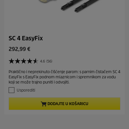
SC 4 EasyFix
C
292,99 €
u
r
4.6
(56)
4
r
.
Praktično i neprekinuto čišćenje parom: s parnim čistačem SC 4
e
6
EasyFix s EasyFix podnom mlaznicom i spremnikom za vodu
o
n
koji se može trajno puniti i odvojiti.
d
t
5
Usporediti
p
z
r
v
DODAJTE U KOŠARICU
j
o
e
d
z
u
d
c
i