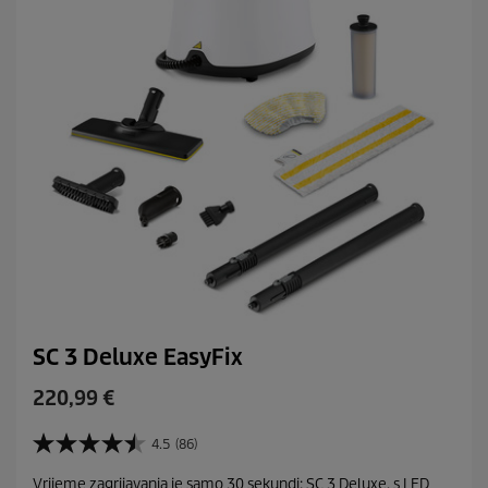
e
e
c
e
n
z
i
j
e
SC 3 Deluxe EasyFix
C
220,99 €
u
r
4.5
(86)
4
r
.
Vrijeme zagrijavanja je samo 30 sekundi: SC 3 Deluxe, s LED