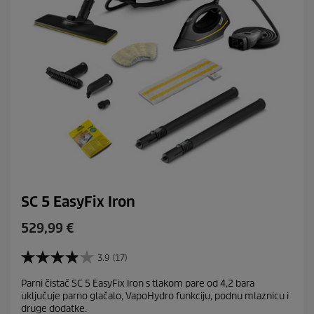
z
i
j
e
SC 5 EasyFix Iron
C
529,99 €
u
r
3.9
(17)
3
r
.
Parni čistač SC 5 EasyFix Iron s tlakom pare od 4,2 bara
e
9
uključuje parno glačalo, VapoHydro funkciju, podnu mlaznicu i
o
n
druge dodatke.
d