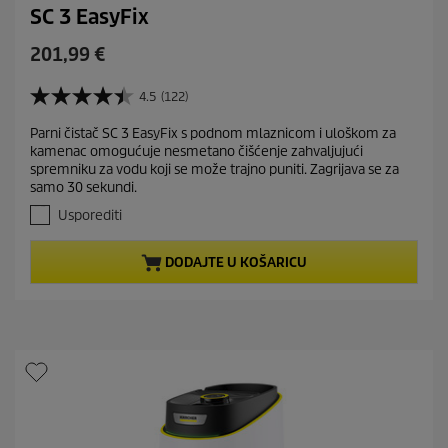
SC 3 EasyFix
C
201,99 €
u
r
4.5
(122)
4
r
.
Parni čistač SC 3 EasyFix s podnom mlaznicom i uloškom za
e
5
kamenac omogućuje nesmetano čišćenje zahvaljujući
o
n
spremniku za vodu koji se može trajno puniti. Zagrijava se za
d
t
samo 30 sekundi.
5
p
z
Usporediti
r
v
j
o
DODAJTE U KOŠARICU
e
d
z
u
d
c
i
t
c
e
p
.
r
1
i
2
c
2
r