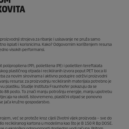
KOVITA
 proizvodnji strojeva za ribanje i usisavanje ne pruža samo
tno isplati i korisnicima. Kako? Odgovornim korištenjem resursa
edno visokih performansi.
t polipropilena (PP), polietilena (PE) i polietilen tereftalata
jskog plastičnog otpada i recikliranih izvora poput PET boca ili
a za novim sirovinama i aktivno podupire održivi proizvodni
vanju resursa: za proizvodnju recikliranih materijala potrebno je
u plastiku. Studije Instituta Fraunhofer pokazuju da se
do 88 posto. To znači manju potrošnju energije, manju upotrebu
tjecaja na okoliš. Istovremeno, plastični otpad se ponovno
 se jača kružno gospodarstvo.
ojem, već se proteže kroz cijeli životni vijek proizvoda – sve do
udio recikliranog kartona u modelima kao što je B 150 R Bp DOSE.
a se o ekološkoj odgovornosti dosljedno vodi računa. Pritom