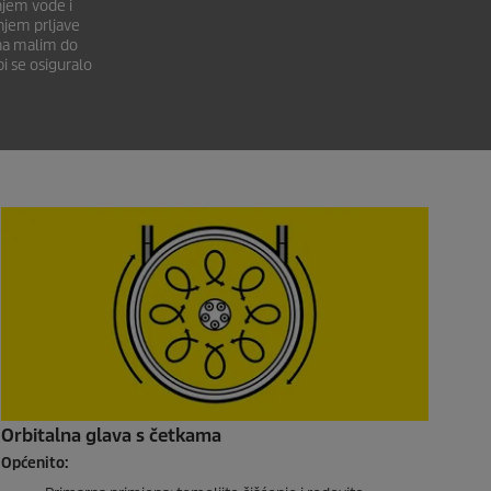
njem vode i
njem prljave
 na malim do
i se osiguralo
Orbitalna glava s četkama
Općenito: