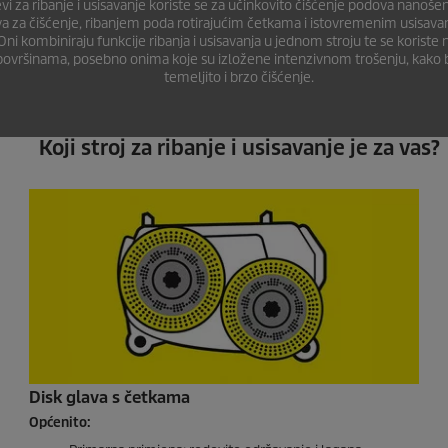
evi za ribanje i usisavanje koriste se za učinkovito čišćenje podova nanoše
va za čišćenje, ribanjem poda rotirajućim četkama i istovremenim usisava
Oni kombiniraju funkcije ribanja i usisavanja u jednom stroju te se koriste
površinama, posebno onima koje su izložene intenzivnom trošenju, kako b
temeljito i brzo čišćenje.
Koji stroj za ribanje i usisavanje je za vas?
Disk glava s četkama
Općenito: