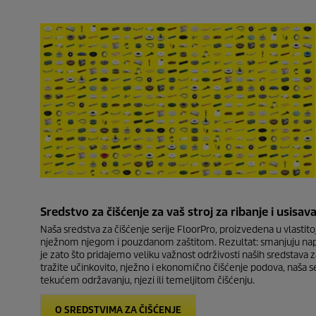
Sredstvo za čišćenje za vaš stroj za ribanje i usisav
Naša sredstva za čišćenje serije FloorPro, proizvedena u vlastit
nježnom njegom i pouzdanom zaštitom. Rezultat: smanjuju napor 
je zato što pridajemo veliku važnost održivosti naših sredstava z
tražite učinkovito, nježno i ekonomično čišćenje podova, naša seri
tekućem održavanju, njezi ili temeljitom čišćenju.
O SREDSTVIMA ZA ČIŠĆENJE