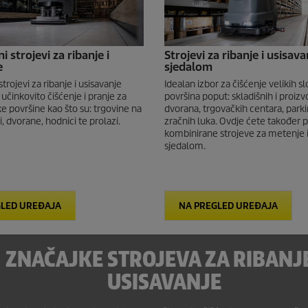
strojevi za ribanje i
Strojevi za ribanje i usisava
e
sjedalom
rojevi za ribanje i usisavanje
Idealan izbor za čišćenje velikih s
 učinkovito čišćenje i pranje za
površina poput: skladišnih i proiz
ke površine kao što su: trgovine na
dvorana, trgovačkih centara, parkira
, dvorane, hodnici te prolazi.
zračnih luka. Ovdje ćete također 
kombinirane strojeve za metenje i
sjedalom.
GLED UREĐAJA
NA PREGLED UREĐAJA
ZNAČAJKE STROJEVA ZA RIBANJE
USISAVANJE