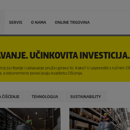
L
SERVIS
O NAMA
ONLINE TRGOVINA
AVANJE. UČINKOVITA INVESTICIJA.
stroj za ribanje i usisavanje pruža upravo to. Kako? U usporedbi s ručnim č
ala, a istovremeno povećavaju kvalitetu čišćenja.
A ČIŠĆENJE
TEHNOLOGIJA
SUSTAINABILITY