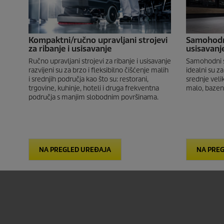
Kompaktni/ručno upravljani strojevi
Samohodni 
za ribanje i usisavanje
usisavanj
Ručno upravljani strojevi za ribanje i usisavanje
Samohodni st
razvijeni su za brzo i fleksibilno čišćenje malih
idealni su za
i srednjih područja kao što su: restorani,
srednje veli
trgovine, kuhinje, hoteli i druga frekventna
malo, bazeni
područja s manjim slobodnim površinama.
NA PREGLED UREĐAJA
NA PRE