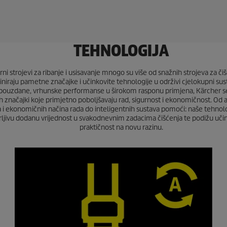
TEHNOLOGIJA
ni strojevi za ribanje i usisavanje mnogo su više od snažnih strojeva za čiš
niraju pametne značajke i učinkovite tehnologije u održivi cjelokupni sust
pouzdane, vrhunske performanse u širokom rasponu primjena, Kärcher se 
ih značajki koje primjetno poboljšavaju rad, sigurnost i ekonomičnost. Od 
 i ekonomičnih načina rada do inteligentnih sustava pomoći: naše tehnolo
ljivu dodanu vrijednost u svakodnevnim zadacima čišćenja te podižu učin
praktičnost na novu razinu.