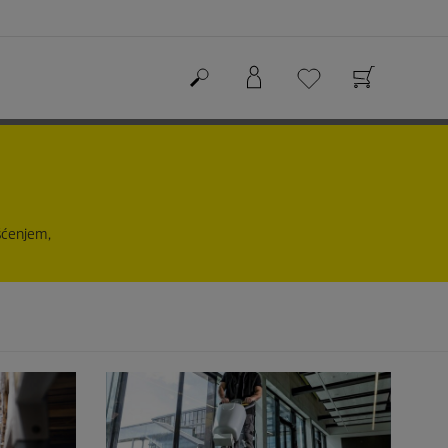
išćenjem,