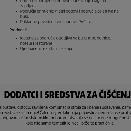
Primarna primjena: redovito održavanje i lagana
zaprljanja
Područja primjene: glatki podovi i područja osjetljiva na
buku
Prikladne površine: tvrdi podovi, PVC itd.
Prednosti:
Idealno za područja osjetljiva na buku (npr. bolnice,
hotele i restorane)
Ujednačeni rezultati čišćenja
DODATCI I SREDSTVA ZA ČIŠĆEN
 blistavu čistoću: savršena kombinacija stroja za ribanje i usisavanje, pam
sredstava za čišćenje! Čak ni najtvrdokornija prljavština nema šanse proti
S odgovarajućim sistemskim priborom otvaraju se neslućene mogućnosti 
koje nije samo temeljitije, već i brže te praktičnije.