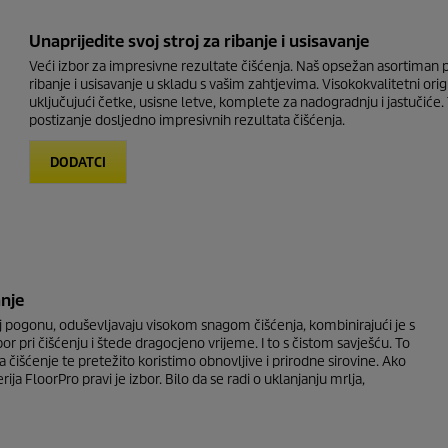
Unaprijedite svoj stroj za ribanje i usisavanje
Veći izbor za impresivne rezultate čišćenja. Naš opsežan asortiman 
ribanje i usisavanje u skladu s vašim zahtjevima. Visokokvalitetni orig
uključujući četke, usisne letve, komplete za nadogradnju i jastuči
postizanje dosljedno impresivnih rezultata čišćenja.
DODATCI
anje
oj pogonu, oduševljavaju visokom snagom čišćenja, kombinirajući je s
pri čišćenju i štede dragocjeno vrijeme. I to s čistom savješću. To
a čišćenje te pretežito koristimo obnovljive i prirodne sirovine. Ako
ja FloorPro pravi je izbor. Bilo da se radi o uklanjanju mrlja,