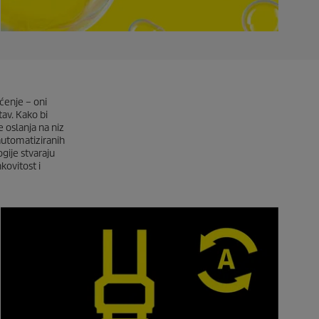
ćenje – oni
av. Kako bi
oslanja na niz
automatiziranih
gije stvaraju
kovitost i
KIK
Kärc
popu
pove
šted