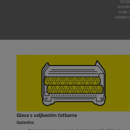
Stroj
sredst
vode. 
velikim 
Glava s valjkastim četkama
Općenito: