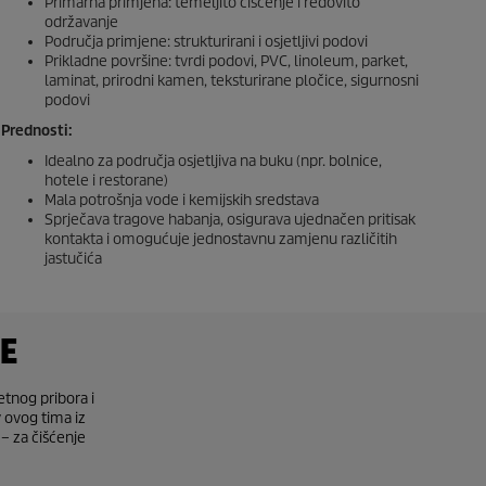
Primarna primjena: temeljito čišćenje i redovito
održavanje
Područja primjene: strukturirani i osjetljivi podovi
Prikladne površine: tvrdi podovi, PVC, linoleum, parket,
laminat, prirodni kamen, teksturirane pločice, sigurnosni
podovi
Prednosti:
Idealno za područja osjetljiva na buku (npr. bolnice,
hotele i restorane)
Mala potrošnja vode i kemijskih sredstava
Sprječava tragove habanja, osigurava ujednačen pritisak
kontakta i omogućuje jednostavnu zamjenu različitih
jastučića
JE
etnog pribora i
v ovog tima iz
– za čišćenje