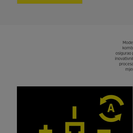
Moder
kombi
osigurao 
inovativn
procesa
mjer