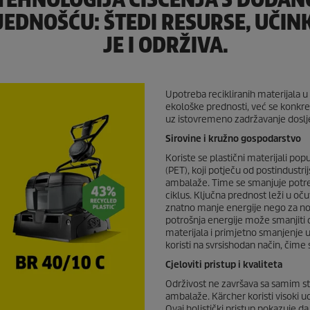
JEDNOŠĆU: ŠTEDI RESURSE, UČIN
JE I ODRŽIVA.
Upotreba recikliranih materijala u
ekološke prednosti, već se konkre
uz istovremeno zadržavanje doslj
Sirovine i kružno gospodarstvo
Koriste se plastični materijali popu
(PET), koji potječu od postindustri
ambalaže. Time se smanjuje potreb
ciklus. Ključna prednost leži u oču
znatno manje energije nego za nov
potrošnja energije može smanjiti 
materijala i primjetno smanjenje u
koristi na svrsishodan način, čime
Cjeloviti pristup i kvaliteta
Održivost ne završava sa samim str
ambalaže. Kärcher koristi visoki 
Ovaj holistički pristup pokazuje d