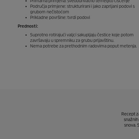
Primarna primjena: sveobuhvatno temeljito čišćenje
Područja primjene: strukturirani i jako zaprljani podovi s
grubom nečistoćom
Prikladne površine: tvrdi podovi
Prednosti:
Suprotno rotirajući valjci sakupljaju čestice koje potom
završavaju u spremniku za grubu prljavštinu.
Nema potrebe za prethodnim radovima poput metenja.
Recept za
snažnih 
snova. 