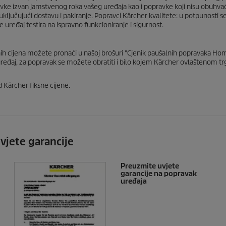
ravke izvan jamstvenog roka vašeg uređaja kao i popravke koji nisu obuhva
 uključujući dostavu i pakiranje. Popravci Kärcher kvalitete: u potpunosti s
 uređaj testira na ispravno funkcioniranje i sigurnost.
snih cijena možete pronaći u našoj brošuri "Cjenik paušalnih popravaka 
 uređaj, za popravak se možete obratiti i bilo kojem Kärcher ovlaštenom t
 Kärcher fiksne cijene.
vjete garancije
Preuzmite uvjete
garancije na popravak
uređaja