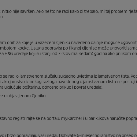
 nitko nije savršen. Ako nešto ne radi kako bi trebalo, mi taj problem rje
gu.
osim onih za koje je u važećem Cjeniku navedeno da nije moguće ugovorit
ni simbolom kocke. Usluga popravka po fiksnoj cijeni se može ugovoriti sa
 za H&G uređaje koji su stariji od 7 (slovima: sedam) godina ako prilikom on
 se radi o jamstvenom slučaju sukladno uvjetima iz jamstvenog lista. Pop
i ako jamstvo iz nekog razloga navedenog u jamstvenom listu ne postoji il
ena uključuje poštarinu, odnosno prikup i povrat uređaja).
ive u objavljenom Cjeniku.
stavno registrirajte se na portalu myKarcher i u par klikova naručite popr
ljivo i brzo popravljaju vaš uređaj. Dobivate 6-mjesečno jamstvo na opseg 