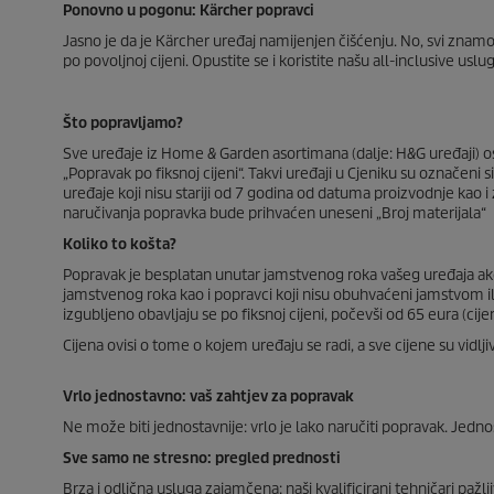
Ponovno u pogonu: Kärcher popravci
Jasno je da je Kärcher uređaj namijenjen čišćenju. No, svi znamo:
po povoljnoj cijeni. Opustite se i koristite našu all-inclusive uslu
Što popravljamo?
Sve uređaje iz Home & Garden asortimana (dalje: H&G uređaji) 
„Popravak po fiksnoj cijeni“. Takvi uređaji u Cjeniku su označe
uređaje koji nisu stariji od 7 godina od datuma proizvodnje kao i
naručivanja popravka bude prihvaćen uneseni „Broj materijala“
Koliko to košta?
Popravak je besplatan unutar jamstvenog roka vašeg uređaja ako
jamstvenog roka kao i popravci koji nisu obuhvaćeni jamstvom il
izgubljeno obavljaju se po fiksnoj cijeni, počevši od 65 eura (cij
Cijena ovisi o tome o kojem uređaju se radi, a sve cijene su vidlj
Vrlo jednostavno: vaš zahtjev za popravak
Ne može biti jednostavnije: vrlo je lako naručiti popravak. Jedno
Sve samo ne stresno: pregled prednosti
Brza i odlična usluga zajamčena: naši kvalificirani tehničari paž