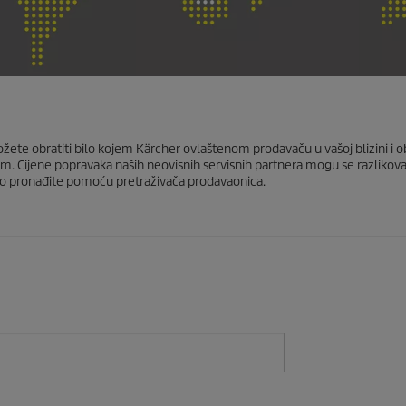
ožete obratiti bilo kojem Kärcher ovlaštenom prodavaču u vašoj blizini i ob
vom. Cijene popravaka naših neovisnih servisnih partnera mogu se razlikova
ako pronađite pomoću pretraživača prodavaonica.