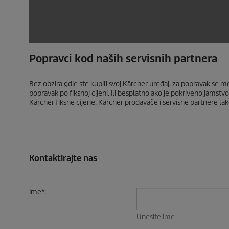
Popravci kod naših servisnih partnera
Bez obzira gdje ste kupili svoj Kärcher uređaj, za popravak se m
popravak po fiksnoj cijeni. Ili besplatno ako je pokriveno jamst
Kärcher fiksne cijene. Kärcher prodavače i servisne partnere l
Kontaktirajte nas
Ime
*
:
Unesite ime