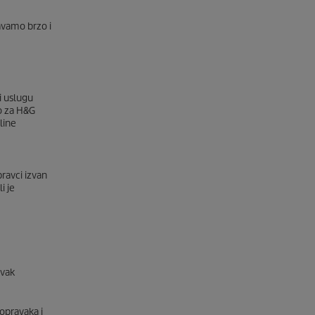
šavamo brzo i
i uslugu
mo za H&G
line
ravci izvan
i je
avak
popravaka i