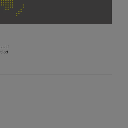
aviti
ti od