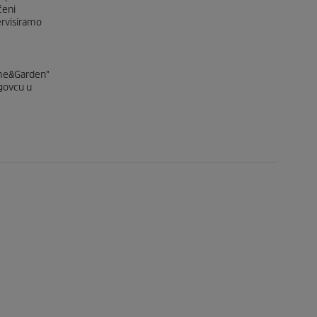
ćeni
ervisiramo
Home&Garden"
rgovcu u