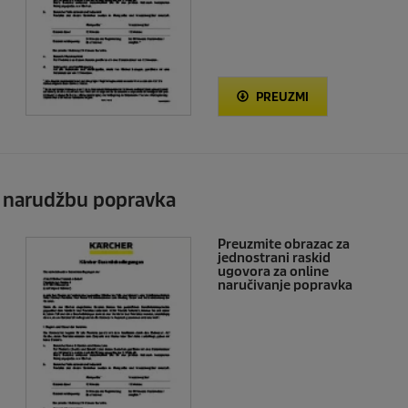
PREUZMI
 narudžbu popravka
Preuzmite obrazac za
jednostrani raskid
ugovora za online
naručivanje popravka