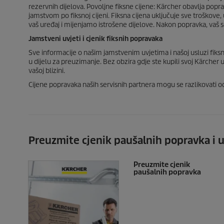
rezervnih dijelova. Povoljne fiksne cijene: Kärcher obavlja pop
jamstvom po fiksnoj cijeni. Fiksna cijena uključuje sve troškove,
vaš uređaj i mijenjamo istrošene dijelove. Nakon popravka, vaš se
Jamstveni uvjeti i cjenik fiksnih popravaka
Sve informacije o našim jamstvenim uvjetima i našoj usluzi fik
u dijelu za preuzimanje. Bez obzira gdje ste kupili svoj Kärcher
vašoj blizini.
Cijene popravaka naših servisnih partnera mogu se razlikovati od
Preuzmite cjenik paušalnih popravka i u
Preuzmite cjenik
paušalnih popravka