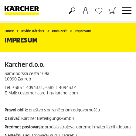
Košarica
Lista želja
Home
Inside Kärcher
Poduzeće
Impresum
IMPRESUM
Karcher d.o.o.
Samoborska cesta 169a
10090 Zagreb
Tel: +385 1 4094331, +385 1 4094332
E-Mail: customer-care-hr@karcher.com
Pravni oblik
: društvo s ograničenom odgovornošću
Osnivač
: Kärcher Beteiligungs-GmbH
Predmet poslovanja
: prodaja strojeva, opreme i materijalnih dobara
Nadležni sud
: Trgovački sud u Zagrebu