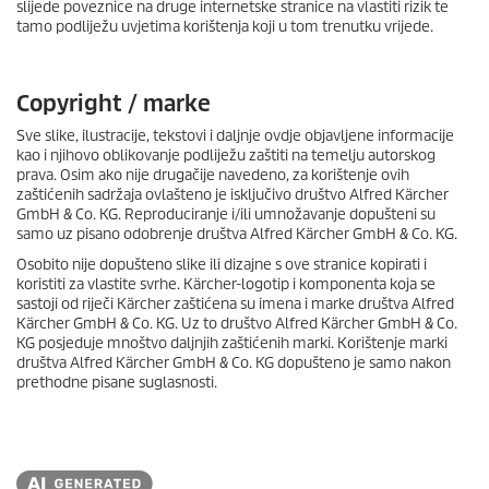
slijede poveznice na druge internetske stranice na vlastiti rizik te
tamo podliježu uvjetima korištenja koji u tom trenutku vrijede.
Copyright / marke
Sve slike, ilustracije, tekstovi i daljnje ovdje objavljene informacije
kao i njihovo oblikovanje podliježu zaštiti na temelju autorskog
prava. Osim ako nije drugačije navedeno, za korištenje ovih
zaštićenih sadržaja ovlašteno je isključivo društvo Alfred Kärcher
GmbH & Co. KG. Reproduciranje i/ili umnožavanje dopušteni su
samo uz pisano odobrenje društva Alfred Kärcher GmbH & Co. KG.
Osobito nije dopušteno slike ili dizajne s ove stranice kopirati i
koristiti za vlastite svrhe. Kärcher-logotip i komponenta koja se
sastoji od riječi Kärcher zaštićena su imena i marke društva Alfred
Kärcher GmbH & Co. KG. Uz to društvo Alfred Kärcher GmbH & Co.
KG posjeduje mnoštvo daljnjih zaštićenih marki. Korištenje marki
društva Alfred Kärcher GmbH & Co. KG dopušteno je samo nakon
prethodne pisane suglasnosti.