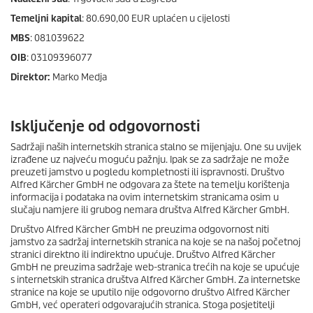
Temeljni kapital
: 80.690,00 EUR uplaćen u cijelosti
MBS
: 081039622
OIB
: 03109396077
Direktor:
Marko Medja
Isključenje od odgovornosti
Sadržaji naših internetskih stranica stalno se mijenjaju. One su uvijek
izrađene uz najveću moguću pažnju. Ipak se za sadržaje ne može
preuzeti jamstvo u pogledu kompletnosti ili ispravnosti. Društvo
Alfred Kärcher GmbH ne odgovara za štete na temelju korištenja
informacija i podataka na ovim internetskim stranicama osim u
slučaju namjere ili grubog nemara društva Alfred Kärcher GmbH.
Društvo Alfred Kärcher GmbH ne preuzima odgovornost niti
jamstvo za sadržaj internetskih stranica na koje se na našoj početnoj
stranici direktno ili indirektno upućuje. Društvo Alfred Kärcher
GmbH ne preuzima sadržaje web-stranica trećih na koje se upućuje
s internetskih stranica društva Alfred Kärcher GmbH. Za internetske
stranice na koje se uputilo nije odgovorno društvo Alfred Kärcher
GmbH, već operateri odgovarajućih stranica. Stoga posjetitelji