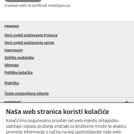
Created with AI (artificial intelligence)
PRAVNO
Opći uvjeti poslovanja trgovca
Opći uvjeti poslovanja servis
Impresum
Zaštita podataka
Sitemap
Politika kolačića
Podrška
Često postavljana pitanja
KONTAKT
Naša web stranica koristi kolačiće
SERVIS
Kolačićima osiguravamo pravilan rad web-mjesta, prilagodbu
SOCIAL MEDIA
sadržaja i oglasa, pružanje značajki za društvene mreže te analizu
prometa. Informacije o načinu na koji upotrebljavate naše web-
ONLINE TRGOVINA