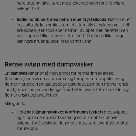
høre brusing, skyll røret med kokende vann for å rengjøre
avløpet helt.
Eddik kombinert med natron eller krystallsoda
. Natron eller
krystallsoda kan brukes som et alternativ til bakepulver. Hell
fire spiseskjeer soda eller natron i avløpet, hell deretter i en
halv kopp eddikessens og, etter kort tid (når du ikke lenger
kan høre brusing), skyll med varmt vann.
Rense avløp med dampvasker
En
dampvasker
er også godt egnet for rengjøring av avløp.
Kombinasjonen av en dampstråle og temperaturen oppløser og
fjerner gjenstridig smuss løpet av sekunder. Dampen trenger også
inn i hjørner som er vanskelige å nå. Dette løsner lette blokader og
fjerner også ubehagelig lukt.
Slik gjør du:
Hold
detaljmunnstykket (kraftmunnstykket)
mot avløpet
og slipp ut damp. Hold samtidig en mikrofiberklut over
avløpet for å beskytte deg mot smuss som eventuelt måtte
sprute opp.