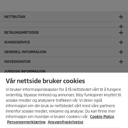
NETTBUTIKK
BETALINGSMETODER
KUNDESERVICE
GENERELL INFORMASJON
HOVEDKONTOR
JURIDISK INFORMASJON
Ansvarsfraskrivelse
Vår nettside bruker cookies
Cookie Policy
Vi bruker informasjonskapsler for å få nettstedet vårt til å fungere
Personvernerklæring
ordentlig, tilpasse innhold og annonser, tilby funksjoner knyttet til
sosiale medier og analysere trafikken vår. Vi deler også
Salgs og leveringsbetingelser
informasjon om din bruk av nettstedet vårt med våre partnere
SERTIFISERT MILJØFYRTÅRN
MELD DEG PÅ VÅRT
innenfor sosiale medier, reklame og analyse. Du kan finne mer
NYHETSBREV!
informasjon om hvordan vi bruker cookies i vår
Cookie Policy
.
FØLG OSS I SOSIALE MEDIER
Få 10% rabatt på ditt neste kjøp i
Personvernerklæring
Ansvarsfraskrivelse
vår nettbutikk ved å melde deg