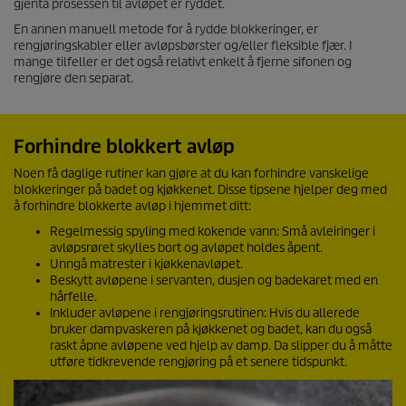
gjenta prosessen til avløpet er ryddet.
En annen manuell metode for å rydde blokkeringer, er
rengjøringskabler eller avløpsbørster og/eller fleksible fjær. I
mange tilfeller er det også relativt enkelt å fjerne sifonen og
rengjøre den separat.
Forhindre blokkert avløp
Noen få daglige rutiner kan gjøre at du kan forhindre vanskelige
blokkeringer på badet og kjøkkenet. Disse tipsene hjelper deg med
å forhindre blokkerte avløp i hjemmet ditt:
Regelmessig spyling med kokende vann: Små avleiringer i
avløpsrøret skylles bort og avløpet holdes åpent.
Unngå matrester i kjøkkenavløpet.
Beskytt avløpene i servanten, dusjen og badekaret med en
hårfelle.
Inkluder avløpene i rengjøringsrutinen: Hvis du allerede
bruker dampvaskeren på kjøkkenet og badet, kan du også
raskt åpne avløpene ved hjelp av damp. Da slipper du å måtte
utføre tidkrevende rengjøring på et senere tidspunkt.