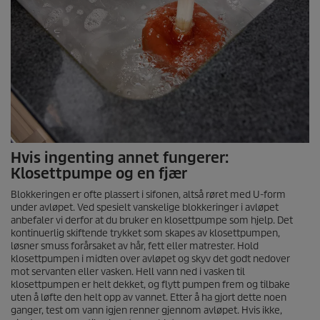
Hvis ingenting annet fungerer:
Klosettpumpe og en fjær
Blokkeringen er ofte plassert i sifonen, altså røret med U-form
under avløpet. Ved spesielt vanskelige blokkeringer i avløpet
anbefaler vi derfor at du bruker en klosettpumpe som hjelp. Det
kontinuerlig skiftende trykket som skapes av klosettpumpen,
løsner smuss forårsaket av hår, fett eller matrester. Hold
klosettpumpen i midten over avløpet og skyv det godt nedover
mot servanten eller vasken. Hell vann ned i vasken til
klosettpumpen er helt dekket, og flytt pumpen frem og tilbake
uten å løfte den helt opp av vannet. Etter å ha gjort dette noen
ganger, test om vann igjen renner gjennom avløpet. Hvis ikke,