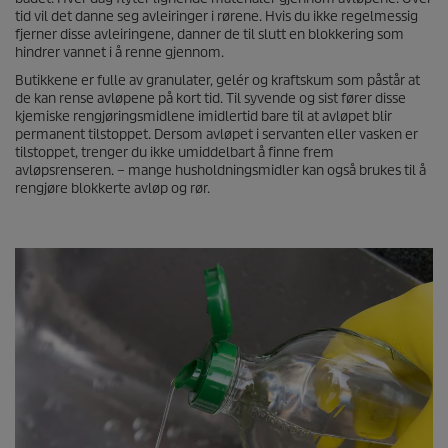
tid vil det danne seg avleiringer i rørene. Hvis du ikke regelmessig
fjerner disse avleiringene, danner de til slutt en blokkering som
hindrer vannet i å renne gjennom.
Butikkene er fulle av granulater, gelér og kraftskum som påstår at
de kan rense avløpene på kort tid. Til syvende og sist fører disse
kjemiske rengjøringsmidlene imidlertid bare til at avløpet blir
permanent tilstoppet. Dersom avløpet i servanten eller vasken er
tilstoppet, trenger du ikke umiddelbart å finne frem
avløpsrenseren. – mange husholdningsmidler kan også brukes til å
rengjøre blokkerte avløp og rør.