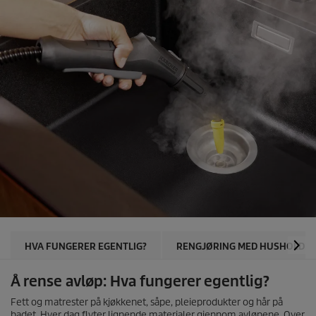
HVA FUNGERER EGENTLIG?
RENGJØRING MED HUSHOLDNI
Å rense avløp: Hva fungerer egentlig?
Fett og matrester på kjøkkenet, såpe, pleieprodukter og hår på
badet. Hver dag flyter lignende materialer gjennom avløpene. Over