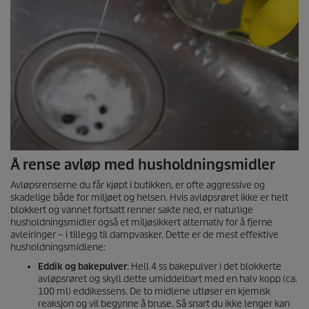
Å rense avløp med husholdningsmidler
Avløpsrenserne du får kjøpt i butikken, er ofte aggressive og
skadelige både for miljøet og helsen. Hvis avløpsrøret ikke er helt
blokkert og vannet fortsatt renner sakte ned, er naturlige
husholdningsmidler også et miljøsikkert alternativ for å fjerne
avleiringer – i tillegg til dampvasker. Dette er de mest effektive
husholdningsmidlene:
Eddik og bakepulver
: Hell 4 ss bakepulver i det blokkerte
avløpsrøret og skyll dette umiddelbart med en halv kopp (ca.
100 ml) eddikessens. De to midlene utløser en kjemisk
reaksjon og vil begynne å bruse. Så snart du ikke lenger kan