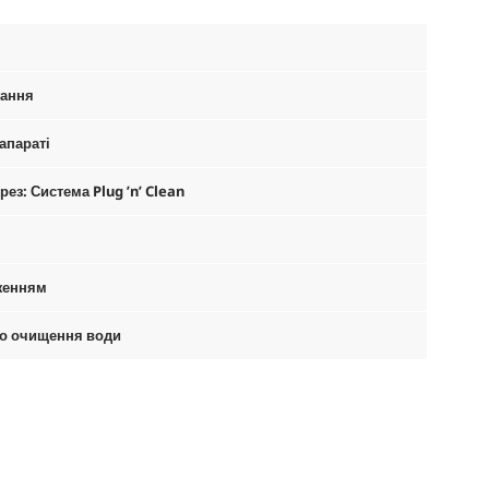
гання
апараті
ез: Система Plug ’n’ Clean
женням
го очищення води