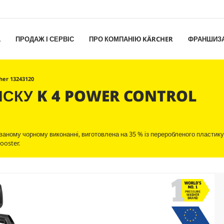
L
ПРОДАЖ І СЕРВІС
ПРО КОМПАНІЮ KÄRCHER
ФРАНШИЗ
her 13243120
ИСКУ K 4 POWER CONTROL
ованому чорному виконанні, виготовлена на 35 % із переробленого пластику
ooster
.