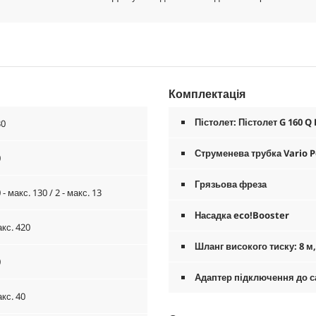
Комплектація
Пістолет: Пістолет G 160 Q
30
Струменева трубка Vario 
0
Грязьова фреза
 - макс. 130 / 2 - макс. 13
Насадка
eco!Booster
кс. 420
Шланг високого тиску: 8 м
0
Адаптер підключення до са
кс. 40