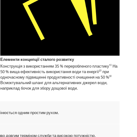
Елементи концепції сталого розвитку
Конструкція з використанням 35 % переробленого пластику¹⁾ На
50 % вища ефективність використання води та енергії²⁾ при
одночасному підвищенні продуктивності очищення на 50 %³⁾
Всмоктувальний шланг для альтернативних джерел води,
наприклад бочок для збору дощової води.
амінюється одним простим рухом.
во довгим терміном служби та високою потужністю.