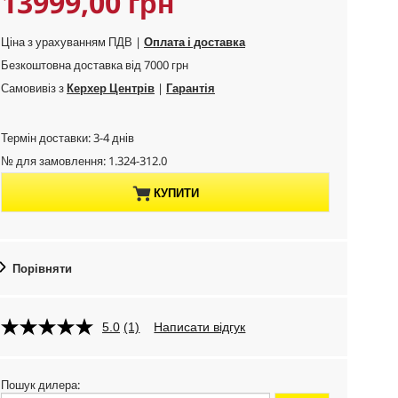
C
13999,00 грн
v
r
i
o
u
n
Ціна з урахуванням ПДВ |
Оплата і доставка
d
g
u
Безкоштовна доставка від 7000 грн
r
c
Самовивіз з
Керхер Центрів
|
Гарантія
t
r
p
Термін доставки: 3-4 днів
r
e
№ для замовлення:
1.324-312.0
i
n
c
КУПИТИ
e
t
p
Порівняти
r
5.0
(1)
Написати відгук
o
d
Пошук дилера: