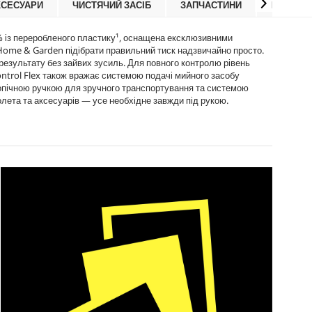
КСЕСУАРИ
ЧИСТЯЧИЙ ЗАСІБ
ЗАПЧАСТИНИ
ВІДГУКИ
c
і
e
д
г
 % із переробленого пластику¹, оснащена ексклюзивними
у
Home & Garden підібрати правильний тиск надзвичайно просто.
к
результату без зайвих зусиль. Для повного контролю рівень
у
ontrol Flex також вражає системою подачі мийного засобу
копічною ручкою для зручного транспортування та системою
лета та аксесуарів — усе необхідне завжди під рукою.