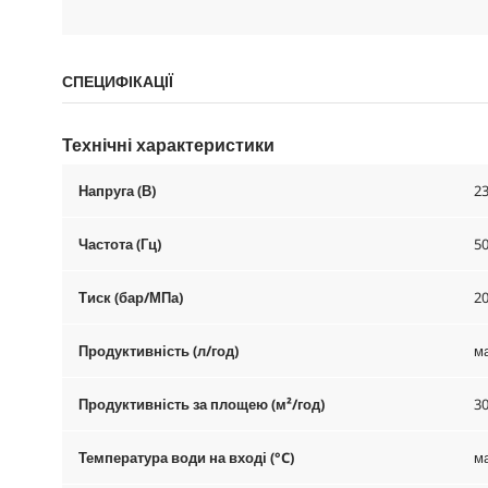
СПЕЦИФІКАЦІЇ
Технічні характеристики
Напруга (В)
2
Частота (Гц)
5
Тиск (бар/МПа)
20
Продуктивність (л/год)
ма
Продуктивність за площею (м²/год)
3
Температура води на вході (°C)
ма