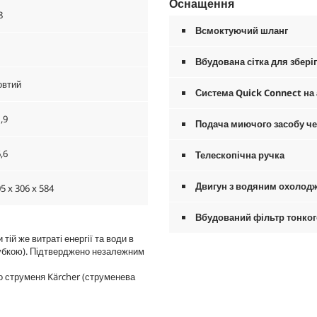
Оснащення
8
Всмоктуючий шланг
Вбудована сітка для збері
овтий
Система
Quick Connect
на 
,9
Подача миючого засобу чер
,6
Телескопічна ручка
Двигун з водяним охолод
5 x 306 x 584
Вбудований фільтр тонко
ій же витраті енергії та води в
рубкою). Підтверджено незалежним
го струменя Kärcher (струменева