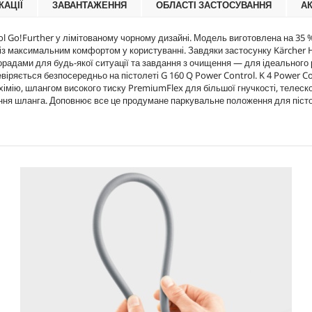
КАЦІЇ
ЗАВАНТАЖЕННЯ
ОБЛАСТІ ЗАСТОСУВАННЯ
А
c
і
e
д
г
ol Go!Further у лімітованому чорному дизайні. Модель виготовлена на 35
у
 із максимальним комфортом у користуванні. Завдяки застосунку Kärcher 
к
адами для будь-якої ситуації та завдання з очищення — для ідеального 
віряється безпосередньо на пістолеті G 160 Q Power Control. K 4 Power C
 хімію, шлангом високого тиску
PremiumFlex
для більшої гнучкості, телес
нання шланга. Доповнює все це продумане паркувальне положення для пісто