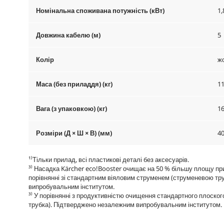
Номінальна споживана потужність (кВт)
1,
Довжина кабелю (м)
5
Колір
ж
Маса (без приладдя) (кг)
11
Вага (з упаковкою) (кг)
16
Розміри (Д × Ш × В) (мм)
40
¹⁾Тільки прилад, всі пластикові деталі без аксесуарів.
³⁾ Насадка Kärcher
eco!Booster
очищає на 50 % більшу площу при т
порівнянні зі стандартним віяловим струменем (струменевою т
випробувальним інститутом.
³⁾ У порівнянні з продуктивністю очищення стандартного плоско
трубка). Підтверджено незалежним випробувальним інститутом.