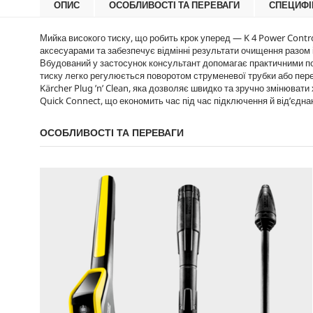
r
ОПИС
ОСОБЛИВОСТІ ТА ПЕРЕВАГИ
СПЕЦИФІ
c
і
в
i
e
д
і
c
г
д
Мийка високого тиску, що робить крок уперед — K 4 Power Contr
e
у
г
аксесуарами та забезпечує відмінні результати очищення разом
к
у
Вбудований у застосунок консультант допомагає практичними пор
у
к
тиску легко регулюється поворотом струменевої трубки або пере
у
Kärcher Plug ’n’ Clean, яка дозволяє швидко та зручно змінювати
Quick Connect
, що економить час під час підключення й від’єд
ОСОБЛИВОСТІ ТА ПЕРЕВАГИ