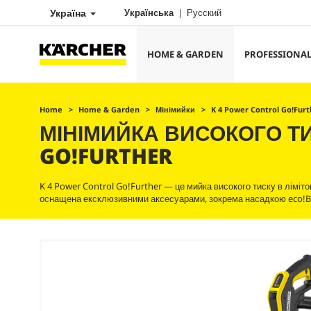
Україна
Українська
Русский
HOME & GARDEN
PROFESSIONA
Home
Home & Garden
Мінімийки
K 4 Power Control Go!Furt
МІНІМИЙКА ВИСОКОГО Т
GO!FURTHER
K 4 Power Control Go!Further — це мийка високого тиску в ліміт
оснащена ексклюзивними аксесуарами, зокрема насадкою
eco!B