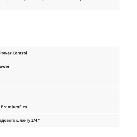
 Power Control
Power
,
PremiumFlex
дового шлангу 3/4 "