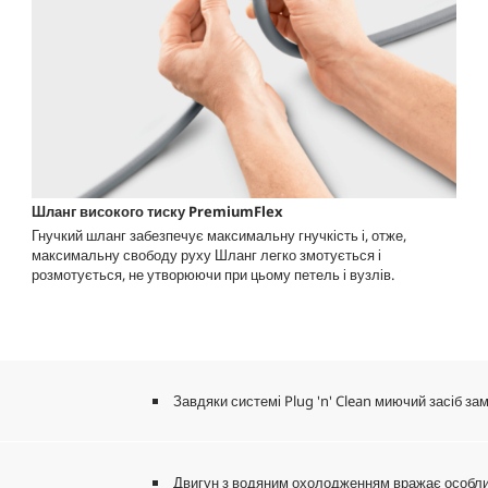
Шланг високого тиску
PremiumFlex
Гнучкий шланг забезпечує максимальну гнучкість і, отже,
максимальну свободу руху Шланг легко змотується і
розмотується, не утворюючи при цьому петель і вузлів.
Завдяки системі Plug 'n' Clean миючий засіб з
Двигун з водяним охолодженням вражає особли