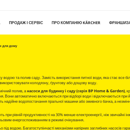
L
ПРОДАЖ І СЕРВІС
ПРО КОМПАНІЮ KÄRCHER
ФРАНШИЗ
и для дому
 водою та полив саду. Замість використання питної води, яка стає все бі
використовувати колодязну, ґрунтову або дощову воду.
мічний полив, а
насоси для будинку і саду (серія BP Home & Garden)
, к
ня. Вони автоматично включаються при відборі води і відключаються при 
ть надійне водопостачання пральної машини або змивного бачка, а незмін
 при рівній продуктивності на 30% менше електроенергії, ніж звичайні ін
льовим енергоспоживанням в режимі очікування.
 під водою. Багатоступінчасті механізми напірних заглибних насосів гар