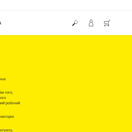
А
льш
рім того,
його
ний робочий
жекторні
антують