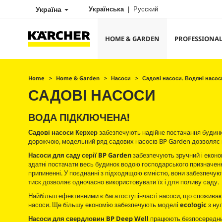
Україна
Українська
Русский
HOME & GARDEN
PROFESSIONA
Home
Home & Garden
Насоси
Садові насоси. Водяні насос
САДОВІ НАСОСИ
ВОДА ПІДКЛЮЧЕНА!
Садові насоси Керхер
забезпечують надійне постачання будинку
дорожчою, модельний ряд садових насосів BP Garden дозволяє 
Насоси для саду серії BP Garden
забезпечують зручний і еконо
здатні постачати весь будинок водою господарського призначен
припиненні. У поєднанні з підходящою ємністю, вони забезпечую
тиск дозволяє одночасно використовувати їх і для поливу саду.
Найбільш ефективними є багатоступінчасті насоси, що споживають
насоси. Ще більшу економію забезпечують моделі
eco!ogic
з ну
Насоси для свердловин BP Deep Well
працюють безпосередньо