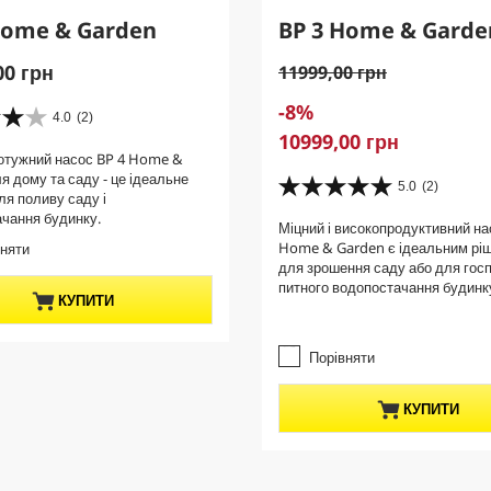
Home & Garden
BP 3 Home & Garde
00 грн
O
11999,00 грн
l
S
-8%
d
4.0
(2)
a
C
10999,00 грн
p
v
потужний насос BP 4 Home &
u
r
я дому та саду - це ідеальне
i
r
5.0
(2)
o
5
ля поливу саду і
n
r
d
.
чання будинку.
g
Міцний і високопродуктивний на
e
0
u
Home & Garden є ідеальним рі
вняти
з
n
c
для зрошення саду або для гос
5
t
t
питного водопостачання будинк
з
КУПИТИ
p
p
і
r
р
r
о
o
Порівняти
i
к
d
c
.
u
e
КУПИТИ
2
c
в
t
і
д
p