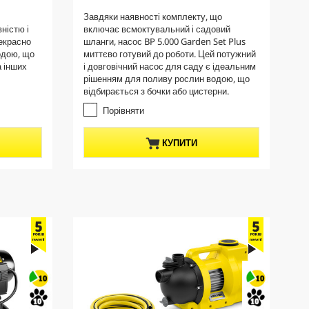
r
.
Завдяки наявності комплекту, що
e
0
ністю і
включає всмоктувальний і садовий
з
n
екрасно
шланги, насос BP 5.000 Garden Set Plus
5
t
одою, що
миттєво готувий до роботи. Цей потужний
з
p
а інших
і довговічний насос для саду є ідеальним
і
рішенням для поливу рослин водою, що
r
р
відбирається з бочки або цистерни.
о
o
к
Порівняти
d
.
u
c
КУПИТИ
t
p
r
i
c
e