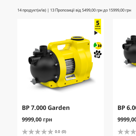
14
продукт(и/ів) |
13
Пропозиції від
5499,00 грн
до
15999,00 грн
BP 7.000 Garden
BP 6.
C
C
9999,00 грн
9999,0
u
u
r
r
0.0
(0)
0
0