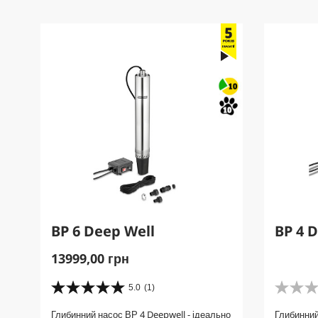
г
e
e
у
к
у
BP 6 Deep Well
BP 4 
C
13999,00 грн
u
r
5.0
(1)
5
0
r
.
.
Глибинний насос ВР 4 Deepwell - ідеально
Глибинний