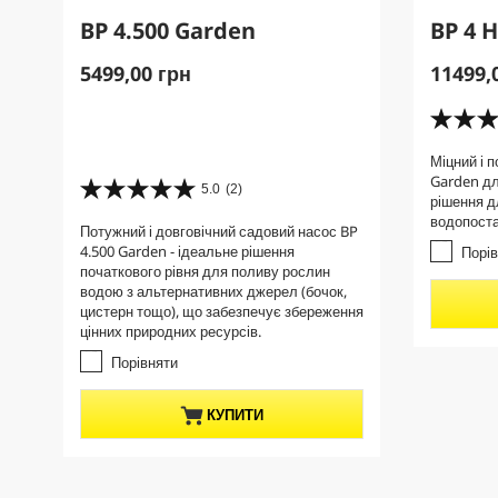
BP 4.500 Garden
BP 4 
C
C
5499,00 грн
11499,
u
u
r
r
4
r
r
.
Міцний і 
e
e
0
Garden дл
з
n
5.0
(2)
n
5
рішення д
5
t
t
.
водопоста
з
Потужний і довговічний садовий насос BP
0
p
p
і
4.500 Garden - ідеальне рішення
Порі
з
r
r
р
початкового рівня для поливу рослин
5
о
o
o
водою з альтернативних джерел (бочок,
з
к
цистерн тощо), що забезпечує збереження
d
d
і
.
цінних природних ресурсів.
u
u
р
2
о
c
Порівняти
c
в
к
t
t
і
.
д
p
p
КУПИТИ
2
г
r
r
в
у
і
i
i
к
д
c
c
у