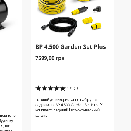
BP 4.500 Garden Set Plus
C
7599,00 грн
u
r
r
e
n
5.0
(1)
5
t
.
Готовий до використання набір для
0
p
садівників: BP 4.500 Garden Set Plus. У
з
r
комплекті садовий і всмоктувальний
5
o
 повністю
шланг.
з
будинку
d
і
ня, що
u
р