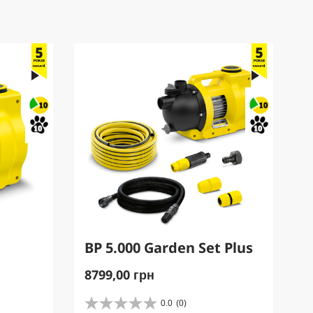
BP 5.000 Garden Set Plus
C
8799,00 грн
u
r
0.0
(0)
0