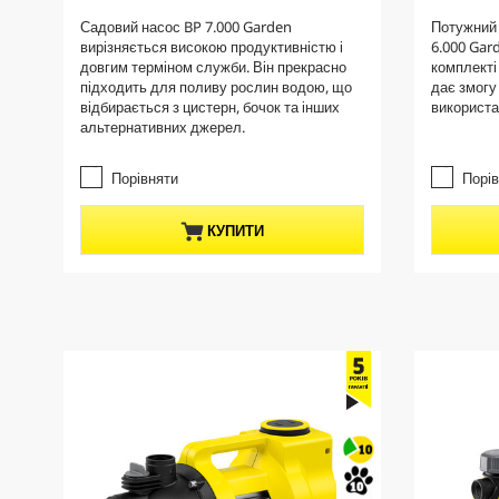
r
r
.
.
Садовий насос BP 7.000 Garden
Потужний 
e
e
0
0
вирізняється високою продуктивністю і
6.000 Gar
з
з
n
n
довгим терміном служби. Він прекрасно
комплекті
5
5
t
t
підходить для поливу рослин водою, що
дає змогу
з
з
p
p
відбирається з цистерн, бочок та інших
використа
і
і
альтернативних джерел.
r
r
р
р
о
о
o
o
к
к
Порівняти
Порі
d
d
.
.
u
u
c
c
КУПИТИ
t
t
p
p
r
r
i
i
c
c
e
e