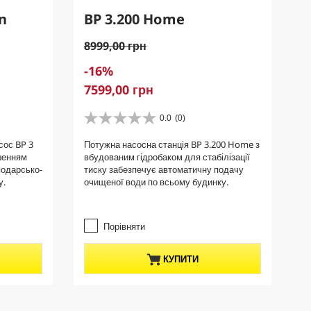
n
BP 3.200 Home
O
8999,00 грн
l
S
-16%
d
a
C
7599,00 грн
p
v
u
r
i
r
0.0
(0)
o
0
n
r
d
.
сос BP 3
g
Потужна насосна станція BP 3.200 Home з
e
0
u
шенням
вбудованим гідробаком для стабілізації
з
n
c
подарсько-
тиску забезпечує автоматичну подачу
5
t
t
у.
очищеної води по всьому будинку.
з
p
p
і
r
р
r
о
o
Порівняти
i
к
d
c
.
u
e
КУПИТИ
c
t
p