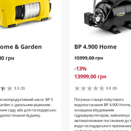
Home & Garden
BP 4.900 Home
00 грн
O
15999,00 грн
l
S
-13%
d
a
C
13999,00 грн
p
v
u
r
i
r
3.3
(3)
0.0
(0)
o
0
n
r
d
.
високопродуктивний насос BP 5
g
Потужна станція побутового
e
0
u
arden є ідеальним рішенням
водопостачання BP 4.900 Home,
з
n
c
ння саду або для господарсько-
оснащена вбудованим
5
t
t
одопостачання будинку.
гідроакумулятором, забезпечує
з
p
автоматизоване постачання до 
p
і
води господарського призначен
r
р
r