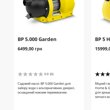
BP 5.000 Garden
BP 5 
C
C
6499,00 грн
15999,
u
u
r
r
r
r
e
e
n
0.0
(0)
n
0
3
t
t
.
.
Садовий насос BP 5.000 Garden для
Міцний і 
0
3
p
p
забору води з альтернативних джерел,
Home & G
з
з
r
r
оснащений ножним перемикачем.
для зроше
5
5
o
o
питного в
з
з
d
d
і
і
u
u
р
р