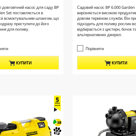
r
.
і довговічний насос для саду BP
Садовий насос BP 6.000 Garden
e
0
den Set поставляється в
вирізняється високою продуктив
з
n
 зі всмоктувальним шлангом, що
довгим терміном служби. Він пр
5
t
 одразу приступити до його
підходить для поливу рослин в
з
p
ння для поливу.
відбирається з цистерн, бочок т
і
альтернативних джерел.
r
р
о
o
к
вняти
Порівняти
d
.
u
c
КУПИТИ
КУПИТИ
t
p
r
i
c
e