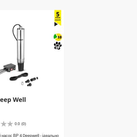
г
r
у
i
к
c
у
e
Deep Well
0.0
(0)
 насос ВР 4 Deepwell - ідеально