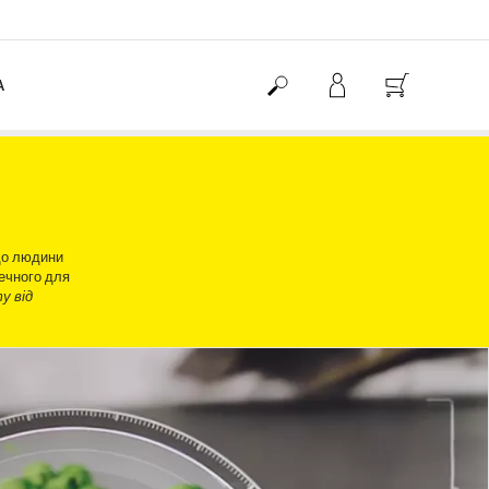
А
 до людини
ечного для
у від