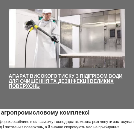
АПАРАТ ВИСОКОГО ТИСКУ З ПІДІГРІВОМ ВОДИ
ДЛЯ ОЧИЩЕННЯ ТА ДЕЗІНФЕКЦІЇ ВЕЛИКИХ
ПОВЕРХОНЬ
 в агропромисловому комплексі
сферах, особливо в сільському господарстві, можна розглянути застосува
д і патогени з поверхонь, а й значно скорочують час на прибирання.