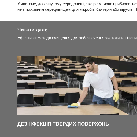
У чистому, доглянутому середовищі, яке регулярно прибирається
не є поживним середовищем для мікробів, бактерій або вірусів. 
Читати далі:
Ефективні методи очищення для забезпечення чистоти та гігієни 
ДЕЗІНФЕКЦІЯ ТВЕРДИХ ПОВЕРХОНЬ