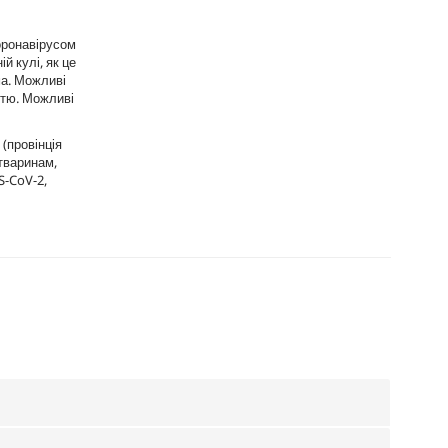
оронавірусом
й кулі, як це
ма. Можливі
істю. Можливі
(провінція
 тваринам,
S-CoV-2,