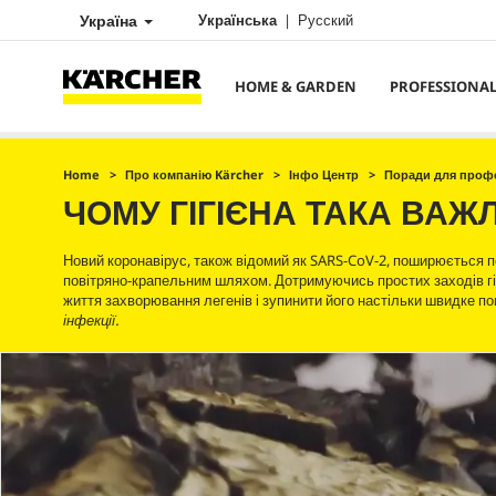
Україна
Українська
Русский
HOME & GARDEN
PROFESSIONA
Home
Про компанію Kärcher
Інфо Центр
Поради для профе
ЧОМУ ГІГІЄНА ТАКА ВАЖ
Новий коронавірус, також відомий як SARS-CoV-2, поширюється п
повітряно-крапельним шляхом. Дотримуючись простих заходів гіг
життя захворювання легенів і зупинити його настільки швидке п
інфекції.