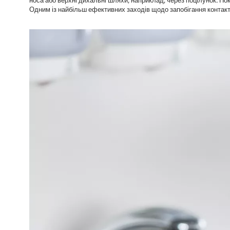
носа або верхні дихальні шляхи, наприклад, через поцілунок. По
Одним із найбільш ефективних заходів щодо запобігання контакт