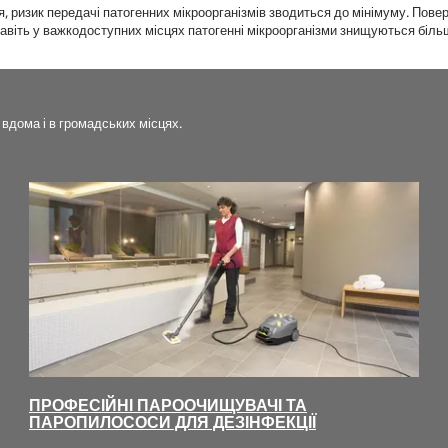
, ризик передачі патогенних мікроорганізмів зводиться до мінімуму. Повер
Навіть у важкодоступних місцях патогенні мікроорганізми знищуються біль
вдома і в громадських місцях.
ПРОФЕСІЙНІ ПАРООЧИЩУВАЧІ ТА
ПАРОПИЛОСОСИ ДЛЯ ДЕЗІНФЕКЦІЇ