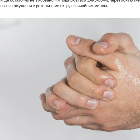
ки ще остаточно не з'ясовано, чи поширюється SARS-CoV-2 через контактне
ного інфікування є ретельне миття рук звичайним милом.