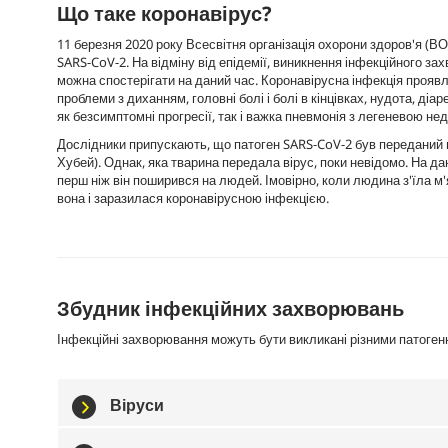
Що таке коронавірус?
11 березня 2020 року Всесвітня організація охорони здоров'я (
SARS-CoV-2. На відміну від епідемії, виникнення інфекційного за
можна спостерігати на даний час. Коронавірусна інфекція проявля
проблеми з диханням, головні болі і болі в кінцівках, нудота, д
як безсимптомні прогресії, так і важка пневмонія з легеневою не
Дослідники припускають, що патоген SARS-CoV-2 був переданий ві
Хубей). Однак, яка тварина передала вірус, поки невідомо. На д
перш ніж він поширився на людей. Імовірно, коли людина з'їла м
вона і заразилася коронавірусною інфекцією.
Збудник інфекційних захворювань
Інфекційні захворювання можуть бути викликані різними патогенн
Віруси