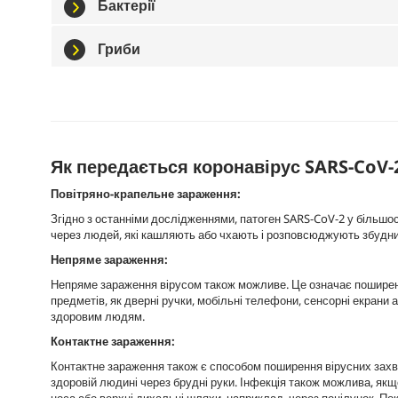
Бактерії
Гриби
Як передається коронавірус SARS-CoV-
Повітряно-крапельне зараження:
Згідно з останніми дослідженнями, патоген SARS-CoV-2 у більшо
через людей, які кашляють або чхають і розповсюджують збудникі
Непряме зараження:
Непряме зараження вірусом також можливе. Це означає поширення
предметів, як дверні ручки, мобільні телефони, сенсорні екрани 
здоровим людям.
Контактне зараження:
Контактне зараження також є способом поширення вірусних захв
здоровій людині через брудні руки. Інфекція також можлива, якщ