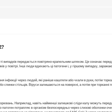
2?
сті випадків передається повітряно-крапельним шляхом. Це означає перед
в у повітрі. Інші люди вдихають ці патогени і, у гіршому випадку, заража
 інфекції через людей, які раніше кашляли або чхали в руки, потім торк
або спинки стільців. Віруси залишаються на поверхні, а потім при торканні
орювань. Наприклад, навіть найменші залишкові сліди калу можуть перед
о патоген потрапляє в організм безпосередньо через слизові оболонки очей