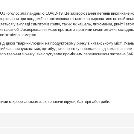
ВООЗ) оголосила пандемію COVID-19. Це захворювання легенів викликане к
хворювання при пандемії не локалізовано і може поширюватися по всій земні
ється у вигляді симптомів грипу, таких як кашель, лихоманка, риніт і вто
іарея та озноб. Захворювання може протікати з різними симптомами і складн
достатністю і смертю.
д дикої тварини людині на продуктовому ринку в китайському місті Ухань 
аний час припускається, що збудник спочатку передався від кажанів іншим
'ясо тварини з ринку, яка слугувала проміжним переносником патогена SAR
ими мікроорганізмами, включаючи віруси, бактерії або гриби.