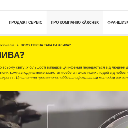
L
ПРОДАЖ І СЕРВІС
ПРО КОМПАНІЮ KÄRCHER
ФРАНШИЗ
сіоналів
ЧОМУ ГІГІЄНА ТАКА ВАЖЛИВА?
ЛИВА?
о всьому світу. У більшості випадків ця інфекція передається від людини
ієни, кожна людина може захистити себе, а також інших людей від небезп
оширення.
Ця стаття присвячена найбільш ефективним методам захист