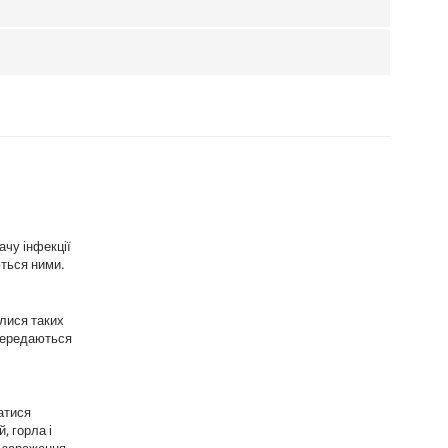
ачу інфекції
ються ними.
алися таких
 передаються
атися
, горла і