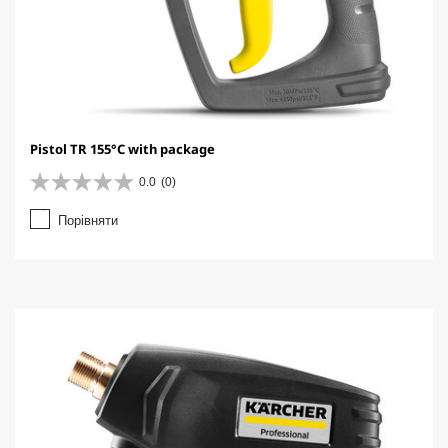
Pistol TR 155°C with package
0.0
(0)
0
.
Порівняти
0
з
5
з
і
р
о
к
.