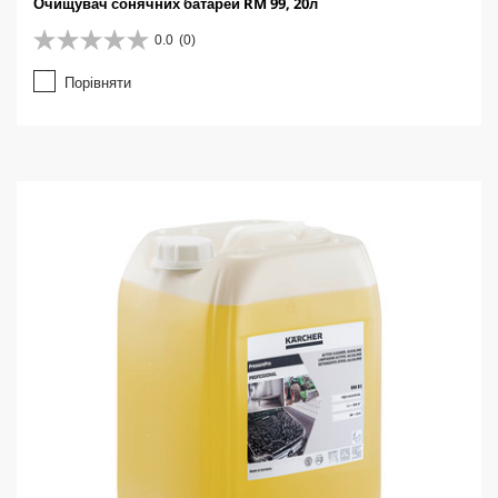
Очищувач сонячних батарей RM 99, 20л
0.0
(0)
0
.
Порівняти
0
з
5
з
і
р
о
к
.