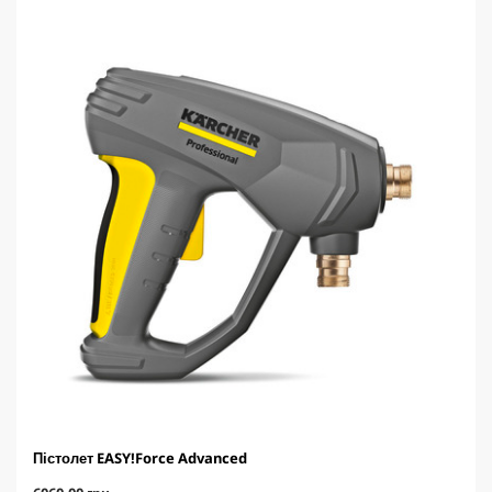
р
о
к
.
Пістолет EASY!Force Advanced