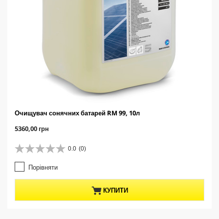
Очищувач сонячних батарей RM 99, 10л
C
5360,00 грн
u
r
0.0
(0)
0
r
.
e
Порівняти
0
n
з
t
5
p
КУПИТИ
з
r
і
o
р
d