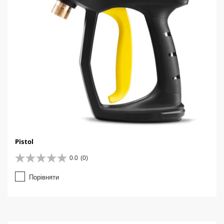
Pistol
0.0
(0)
0
.
Порівняти
0
з
5
з
і