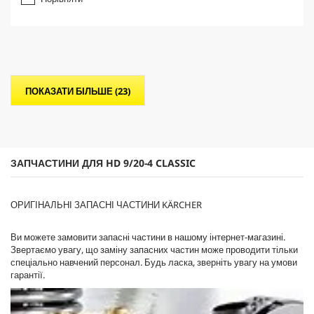
0
з
5
з
і
р
о
ПОКАЗАТИ БІЛЬШЕ (23)
к
.
ЗАПЧАСТИНИ ДЛЯ HD 9/20-4 CLASSIC
ОРИГІНАЛЬНІ ЗАПАСНІ ЧАСТИНИ KÄRCHER
Ви можете замовити запасні частини в нашому інтернет-магазині.
Звертаємо увагу, що заміну запасних частин може проводити тільки
спеціально навчений персонал. Будь ласка, зверніть увагу на умови
гарантії.