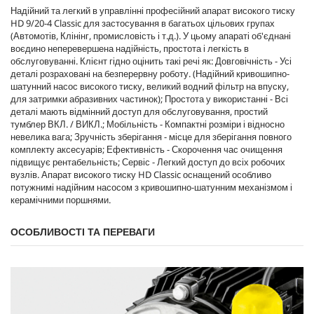
Надійний та легкий в управлінні професійний апарат високого тиску
e
HD 9/20-4 Classic для застосування в багатьох цільових групах
(Автомотів, Клінінг, промисловість і т.д.). У цьому апараті об'єднані
воєдино неперевершена надійність, простота і легкість в
обслуговуванні. Клієнт гідно оцінить такі речі як: Довговічність - Усі
деталі розраховані на безперервну роботу. (Надійний кривошипно-
шатунний насос високого тиску, великий водний фільтр на впуску,
для затримки абразивних частинок); Простота у використанні - Всі
деталі мають відмінний доступ для обслуговування, простий
тумблер ВКЛ. / ВИКЛ.; Мобільність - Компактні розміри і відносно
невелика вага; Зручність зберігання - місце для зберігання повного
комплекту аксесуарів; Ефективність - Скорочення час очищення
підвищує рентабельність; Сервіс - Легкий доступ до всіх робочих
вузлів. Апарат високого тиску HD Classic оснащений особливо
потужнимі надійним насосом з кривошипно-шатунним механізмом і
керамічними поршнями.
ОСОБЛИВОСТІ ТА ПЕРЕВАГИ