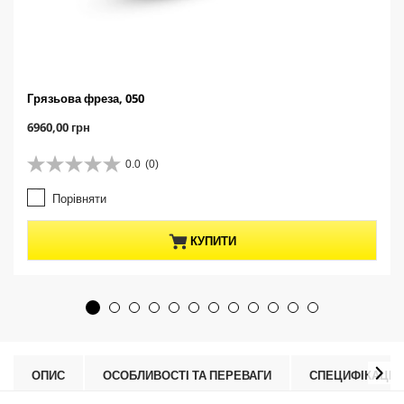
Грязьова фреза, 050
C
6960,00 грн
u
r
0.0
(0)
0
r
.
e
Порівняти
0
n
з
t
5
p
КУПИТИ
з
r
і
o
р
d
о
u
к
c
.
t
p
r
ОПИС
ОСОБЛИВОСТІ ТА ПЕРЕВАГИ
СПЕЦИФІКАЦІЇ
i
c