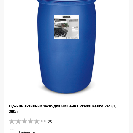
i
c
e
Лужний активний засіб для чищення PressurePro RM 81,
200л
0.0
(0)
0
.
Порівняти