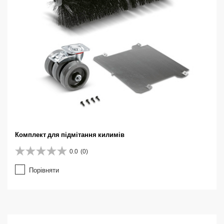
Комплект для підмітання килимів
0.0
(0)
0
.
Порівняти
0
з
5
з
і
р