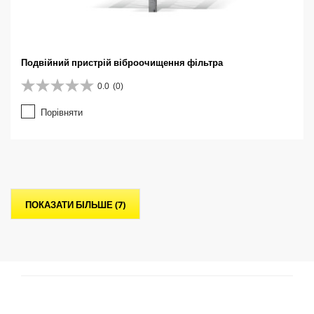
Подвійний пристрій віброочищення фільтра
0.0
(0)
0
.
Порівняти
0
з
5
з
і
р
о
ПОКАЗАТИ БІЛЬШЕ (7)
к
.