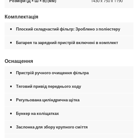
Розміри (Д × Ш × В) (мм)
1430 x 750 x 1190
Комплектація
Плоский складчастий фільтр: Зроблено з поліестеру
Батарея та зарядний пристрій включені в комплект
Оснащення
Пристрій ручного очищення фільтра
Тяговий привід переднього ходу
Регульована циліндрична щітка
Бункер на коліщатках
Заслонка для збору крупного сміття