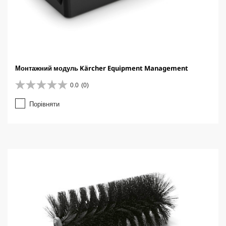
Монтажний модуль Kärcher Equipment Management
0.0
(0)
0
.
Порівняти
0
з
5
з
і
р
о
к
.