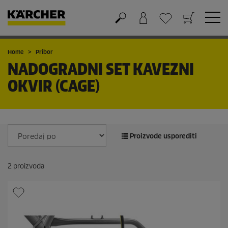
Košarica
Lista želja
Home
Pribor
NADOGRADNI SET KAVEZNI
OKVIR (CAGE)
Proizvode usporediti
2
proizvoda