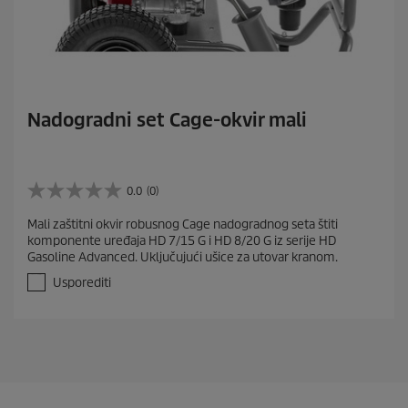
Nadogradni set Cage-okvir mali
0.0
(0)
0
.
Mali zaštitni okvir robusnog Cage nadogradnog seta štiti
0
komponente uređaja HD 7/15 G i HD 8/20 G iz serije HD
o
Gasoline Advanced. Uključujući ušice za utovar kranom.
d
5
Usporediti
z
v
j
e
z
d
i