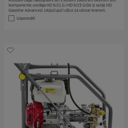
Robusni Cage nadogradni set s velikim zaštitnim okvirom štiti
0
komponente uređaja HD 9/21 G i HD 9/23 G/De iz serije HD
o
Gasoline Advanced. Uključujući ušice za utovar kranom.
d
5
Usporediti
z
v
j
e
z
d
i
c
e
.