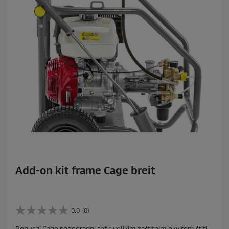
Add-on kit frame Cage breit
0.0
(0)
0
.