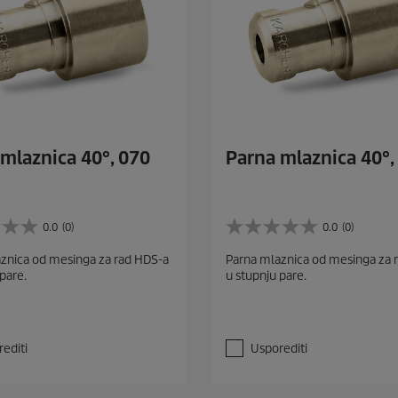
mlaznica 40°, 070
Parna mlaznica 40°,
0.0
(0)
0.0
(0)
0
.
znica od mesinga za rad HDS-a
Parna mlaznica od mesinga za 
0
pare.
u stupnju pare.
o
d
5
z
v
editi
Usporediti
j
e
z