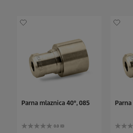
d
d
i
i
c
c
e
e
.
.
Parna mlaznica 40°, 085
Parna 
0.0
(0)
0
0