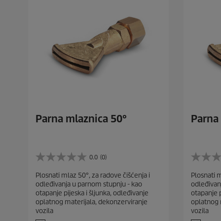
Parna mlaznica 50°
Parna 
0.0
(0)
0
0
.
.
Plosnati mlaz 50°, za radove čišćenja i
Plosnati m
0
0
odleđivanja u parnom stupnju - kao
odleđivan
o
o
otapanje pijeska i šljunka, odleđivanje
otapanje p
d
d
oplatnog materijala, dekonzerviranje
oplatnog 
5
5
vozila
vozila
z
z