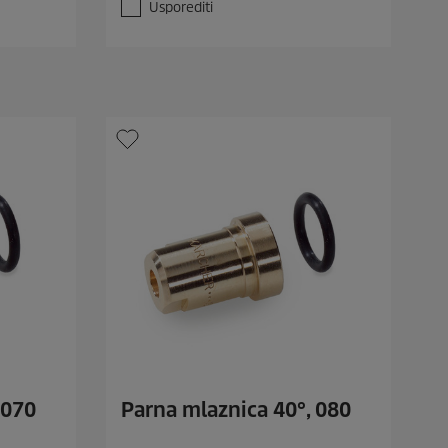
v
Usporediti
j
e
z
d
i
c
e
.
 070
Parna mlaznica 40°, 080