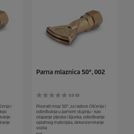
Parna mlaznica 50°, 002
0.0
(0)
0
.
ćenja i
Plosnati mlaz 50°, za radove čišćenja i
0
 kao
odleđivanja u parnom stupnju - kao
o
ivanje
otapanje pijeska i šljunka, odleđivanje
d
iranje
oplatnog materijala, dekonzerviranje
5
vozila
z