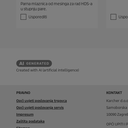
.
.
Parna mlaznica od mesinga za rad HDS-a
0
0
u stupnju pare.
o
o
d
d
Usporediti
Uspor
5
5
z
z
v
v
j
j
e
e
z
z
d
d
i
i
c
c
e
e
Created with AI (artificial intelligence)
.
.
PRAVNO
KONTAKT
Opći uvjeti poslovanja trgovca
Karcher d.o.o
Opći uvjeti poslovanja servis
Samoborska 
Impresum
10090 Zagre
Zaštita podataka
OPĆI UPITI I