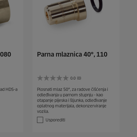
 080
Parna mlaznica 40°, 110
0.0
(0)
0
.
rad HDS-a
Plosnati mlaz 50°, za radove čišćenja i
0
odleđivanja u parnom stupnju - kao
o
otapanje pijeska i šljunka, odleđivanje
d
oplatnog materijala, dekonzerviranje
5
vozila.
z
v
Usporediti
j
e
z