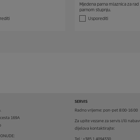
.
Mjedena parna mlaznica za rad
0
parnom stupnju.
o
d
editi
Usporediti
5
z
v
j
e
z
d
i
c
e
.
SERVIS
.
Radno vrijeme: pon-pet 8:00-16:00
cesta 169A
Za upite vezane za servis i/ili naba
b
dijelova kontaktirajte:
 PONUDE:
Tel.: +385 1 4094330