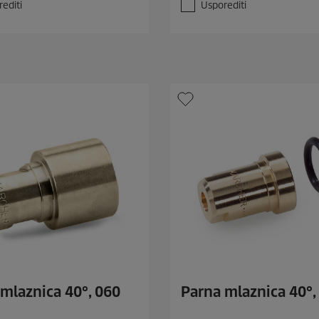
v
editi
Usporediti
j
e
z
d
i
c
e
.
mlaznica 40°, 060
Parna mlaznica 40°,