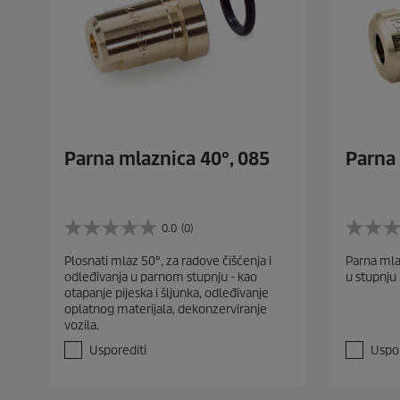
Parna mlaznica 40°, 085
Parna 
0.0
(0)
0
0
.
.
Plosnati mlaz 50°, za radove čišćenja i
Parna mla
0
0
odleđivanja u parnom stupnju - kao
u stupnju 
o
o
otapanje pijeska i šljunka, odleđivanje
d
d
oplatnog materijala, dekonzerviranje
5
5
vozila.
z
z
v
v
Usporediti
Uspor
j
j
e
e
z
z