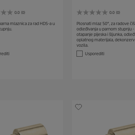
0.0
(0)
0.0
(0)
0
.
arna mlaznica za rad HDS-a u
Plosnati mlaz 50°, za radove čiš
0
upnju.
odleđivanja u parnom stupnju -
o
otapanje pijeska i šljunka, odleđ
d
oplatnog materijala, dekonzerv
5
vozila.
z
v
editi
Usporediti
j
e
z
d
i
c
e
.