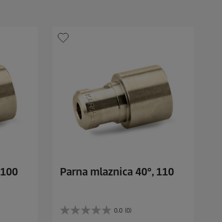
d
i
c
e
.
 100
Parna mlaznica 40°, 110
0.0
(0)
0