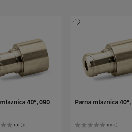
d
i
c
e
.
mlaznica 40°, 090
Parna mlaznica 40°,
0.0
(0)
0.0
(0)
0