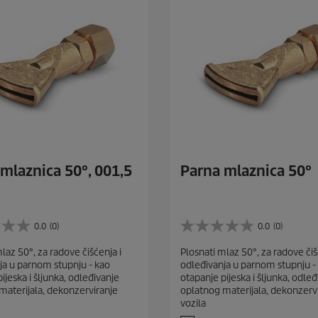
mlaznica 50°, 001,5
Parna mlaznica 50°
0.0
(0)
0.0
(0)
0
.
laz 50°, za radove čišćenja i
Plosnati mlaz 50°, za radove čiš
0
ja u parnom stupnju - kao
odleđivanja u parnom stupnju -
o
ijeska i šljunka, odleđivanje
otapanje pijeska i šljunka, odleđ
d
materijala, dekonzerviranje
oplatnog materijala, dekonzerv
5
vozila
z