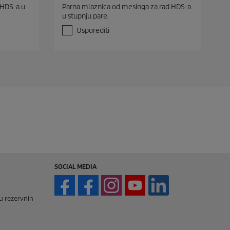
.
 HDS-a u
Parna mlaznica od mesinga za rad HDS-a
0
u stupnju pare.
o
d
Usporediti
5
z
v
j
e
z
d
i
c
e
.
SOCIAL MEDIA
vu rezervnih