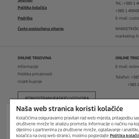
Sitemap
Tel.: +385 1 
Politika kolačića
+385 1 4094
Podrška
E-mail: cus
Često postavljana pitanja
MARKETINŠKI 
marketing-h
ONLINE TRGOVINA
ONLINE TRG
Informacije
E-mail: onl
Politika privatnosti
Telefon: +38
Uvjeti kupnje
+385 1 4
JEDNOSTRANI RASKID UGOVORA
Naša web stranica koristi kolačiće
ISKORISTI DO 30% POPUSTA U
KOLOVOZU
Kolačićima osiguravamo pravilan rad web-mjesta, prilagodbu sadr
Do
30% popusta
na odabrane
Home 
društvene mreže te analizu prometa. Informacije o načinu na ko
Garden uređaje
i
20% popusta
na
dijelimo s partnerima za društvene mreže, oglašavanje i analitiku.
dodatke
za
višenamjenske usisavač
kolačića na ovoj web stranici, molimo pogledajte
Politika kolači