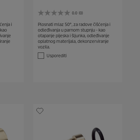
0.0
(0)
0
.
ćenja i
Plosnati mlaz 50°, za radove čišćenja i
0
 kao
odleđivanja u parnom stupnju - kao
o
ivanje
otapanje pijeska i šljunka, odleđivanje
d
iranje
oplatnog materijala, dekonzerviranje
5
vozila.
z
v
Usporediti
j
e
z
d
i
c
e
.