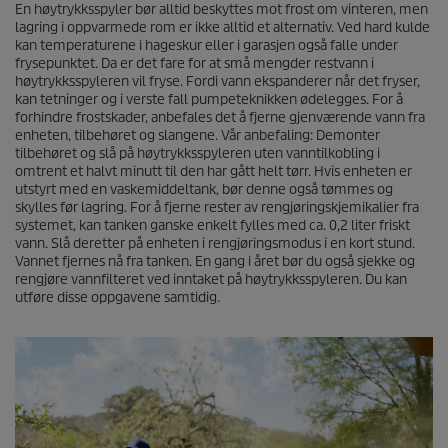
En høytrykksspyler bør alltid beskyttes mot frost om vinteren, men
lagring i oppvarmede rom er ikke alltid et alternativ. Ved hard kulde
kan temperaturene i hageskur eller i garasjen også falle under
frysepunktet. Da er det fare for at små mengder restvann i
høytrykksspyleren vil fryse. Fordi vann ekspanderer når det fryser,
kan tetninger og i verste fall pumpeteknikken ødelegges. For å
forhindre frostskader, anbefales det å fjerne gjenværende vann fra
enheten, tilbehøret og slangene. Vår anbefaling: Demonter
tilbehøret og slå på høytrykksspyleren uten vanntilkobling i
omtrent et halvt minutt til den har gått helt tørr. Hvis enheten er
utstyrt med en vaskemiddeltank, bør denne også tømmes og
skylles før lagring. For å fjerne rester av rengjøringskjemikalier fra
systemet, kan tanken ganske enkelt fylles med ca. 0,2 liter friskt
vann. Slå deretter på enheten i rengjøringsmodus i en kort stund.
Vannet fjernes nå fra tanken. En gang i året bør du også sjekke og
rengjøre vannfilteret ved inntaket på høytrykksspyleren. Du kan
utføre disse oppgavene samtidig.