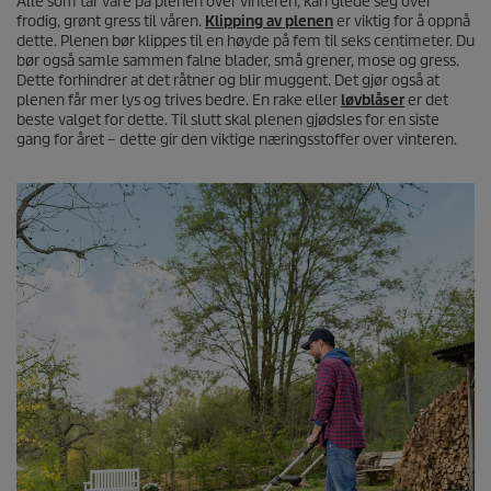
Alle som tar vare på plenen over vinteren, kan glede seg over
frodig, grønt gress til våren.
Klipping av plenen
er viktig for å oppnå
dette. Plenen bør klippes til en høyde på fem til seks centimeter. Du
bør også samle sammen falne blader, små grener, mose og gress.
Dette forhindrer at det råtner og blir muggent. Det gjør også at
plenen får mer lys og trives bedre. En rake eller
løvblåser
er det
beste valget for dette. Til slutt skal plenen gjødsles for en siste
gang for året – dette gir den viktige næringsstoffer over vinteren.