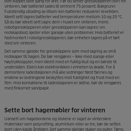
blitt klippet siste gang for året. Før du setter gressklipperen bort for
vinteren, bør batteriet lades til omtrent 75 prosent. Bakgrunn:
Fullstendig utlading av litium-ion-batterier reduserer levetiden.
Ideelt sett lagres batterier ved temperaturer mellom 10 og 20 °C.
Så du bør ideelt sett lagre dem i huset om vinteren, mens
robotgressklipperen eller gressklipperen kan lagres i en
redskapsbod, kjeller eller garasje uten problemer. Hvis batteriet er
fastmontert i robotgressklipperen, bør enheten lagres på et tørt
sted om vinteren.
Det samme gjelder for gressklippere som med lagring av små
redskaper til hagen. De bør rengjøres – ikke med slange eller
høytrykksspyler, men ideelt med en fuktig klut og en børste til
undersiden. Ellers kan elektronikken i enheten ta skade. For å
demontere ladestasjonen må alle ledninger først fjernes og
endene av ledningene beskyttes mot fuktighet og frost med en
film. Hvis kontaktene til ladestasjonen er skitne, bør de rengjøres
med finkornet sandpapir.
Sette bort hagemøbler for vinteren
Uansett om hagebordene og stolene er laget av vintersikre
materialer som polyrotting, aluminium eller av tre, bør de settes
bort i den kalde årstiden. Det samme gjelder duker og puter. Tørre,