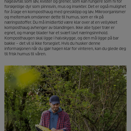
hageavfall som løv, kvister og grener, som kan fungere som hi for
forskjellige dyr som pinnsvin, mus og insekter. Det er også mulighet
for å lage en komposthaug med gressklipp og løv. Mikroorganismer
og meitemark omdanner dette til humus, som er rik på
næringsstoffer. Du må imidlertid være klar over at en vellykket
komposthaug avhenger av blandingen. Ikke alle typer trær er
egnet, og mange blader har et svært lavt næringsinnhold.
Komposthaugen skal ligge i halvskygge, og den må ligge på bar
bakke – det vil si ikke forseglet. Hvis du husker denne
informasjonen når du gjør hagen klar for vinteren, kan du glede deg
til frisk humus til våren.