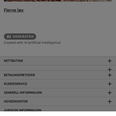
Fjerne løv
Created with AI (artificial intelligence)
NETTBUTIKK
BETALINGSMETODER
KUNDESERVICE
GENERELL INFORMASJON
HOVEDKONTOR
JURIDISK INFORMASJON