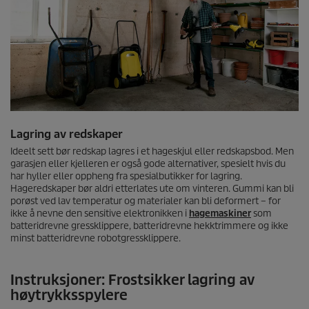
Lagring av redskaper
Ideelt sett bør redskap lagres i et hageskjul eller redskapsbod. Men
garasjen eller kjelleren er også gode alternativer, spesielt hvis du
har hyller eller oppheng fra spesialbutikker for lagring.
Hageredskaper bør aldri etterlates ute om vinteren. Gummi kan bli
porøst ved lav temperatur og materialer kan bli deformert – for
ikke å nevne den sensitive elektronikken i
hagemaskiner
som
batteridrevne gressklippere, batteridrevne hekktrimmere og ikke
minst batteridrevne robotgressklippere.
Instruksjoner: Frostsikker lagring av
høytrykksspylere