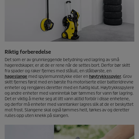
Riktig forberedelse
Det som er av grunnleggende betydning ved lagring av små
hageredskaper, er at de er rene når de settes bort. Derfor bør skitt
fra spader og raker fjernes med stålull, en stålbørste, en
hageslange
med spylemunnstykke eller en
høytrykksspyler
. Grov
skitt fjernes først med en børste fra motoriserte eller batteridrevne
enheter og rengjøres deretter med en fuktig klut. Høytrykksspylere
og andre enheter med vanninntak bør tømmes for vann før lagring.
Det er viktig å merke seg at litt vann alltid forblir i disse enhetene,
og derfor må enheter med vanntanker lagres slik at de er beskyttet
mot frost. Slangene skal også tømmes helt, tørkes av og deretter
rulles opp uten knekk på slangen.