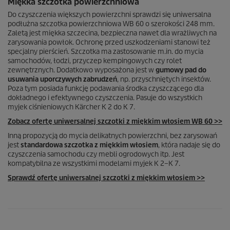
Miękka szczotka powierzchniowa
Do czyszczenia większych powierzchni sprawdzi się uniwersalna
podłużna szczotka powierzchniowa WB 60 o szerokości 248 mm.
Zaletą jest miękka szczecina, bezpieczna nawet dla wrażliwych na
zarysowania powłok. Ochronę przed uszkodzeniami stanowi też
specjalny pierścień. Szczotka ma zastosowanie m.in. do mycia
samochodów, łodzi, przyczep kempingowych czy rolet
zewnętrznych. Dodatkowo wyposażona jest w
gumowy pad do
usuwania uporczywych zabrudzeń
, np. przyschniętych insektów.
Poza tym posiada funkcję podawania środka czyszczącego dla
dokładnego i efektywnego czyszczenia. Pasuje do wszystkich
myjek ciśnieniowych Kärcher K 2 do K 7.
Zobacz ofertę uniwersalnej szczotki z miękkim włosiem WB 60 >>
Inną propozycją do mycia delikatnych powierzchni, bez zarysowań
jest
standardowa szczotka z miękkim włosiem
, która nadaje się do
czyszczenia samochodu czy mebli ogrodowych itp. Jest
kompatybilna ze wszystkimi modelami myjek K 2–K 7.
Sprawdź ofertę uniwersalnej szczotki z miękkim włosiem >>