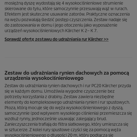
mosiężną dyszę wydostają się 4 wysokociśnieniowe strumienie
skierowane do tyłu, które samoczynnie przesuwają wąż w rurach.
Efektem jest skuteczne usuwanie zatorów. Praktyczne oznaczenia
na wężu pozwalają śledzić postęp czyszczenia. Zestaw nadaje się
do zastosowania w domu i jego otoczeniu jako wyposażenie
urządzeń wysokociśnieniowych Kärcher K 2– K 7.
Sprawdź ofertę zestawu do udrażniania rur Kärcher >>
Zestaw do udrażniania rynien dachowych za pomocą
urządzenia wysokociśnieniowego
Zestaw do udrażniania rynien dachowych i rur PC20 Kärcher przyda
się w każdym domu. Umożliwia wygodne czyszczenie bez
potrzeby korzystania z drabiny. Zestaw zawiera niezbędne
elementy do kompleksowego udrażniania rynien i rur spustowych.
Płoza, którą mocuje się do węża wysokociśnieniowego z dyszą,
samoczynnie (pod wpływem wysokiego ciśnienia) przemieszcza się
wzdłuż rynny, jednocześnie usuwając zalegający brud.
Zanieczyszczenia trafiają do filtra siatkowego, który umieszcza się
w sztucerze. Z kolei rury spustowe czyści się za pomocą węża
wysokociśnieniowego o długości 20 m, który podłącza się