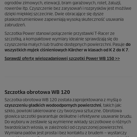
ogrodów zimowych, elewacji, bram garażowych, rolet, żaluzji,
rowerów itp. Czyszczenie bez zarysowań i rozprysków jest możliwe
dzięki miękkiej szczecinie. Dwie obracające się dysze
płaskostrumieniowe zapewniają wysoką skuteczność usuwania
zabrudzeń.
Szczotka Power stanowi połączenie przystawki
T-Racer
ze
szczotką, a kompaktowe wymiary idealnie sprawdzają się do
czyszczenia małych lub trudno dostępnych powierzchni. Pasuje
do
wszystkich myjek ciśnieniowych Kärcher w klasach od K 2 do K 7
.
Sprawdź ofertę wielozadaniowej szczotki Power WB 150 >>
Szczotka obrotowa WB 120
Szczotka obrotowa WB 120 została zaprojektowana z myślą o
czyszczeniu gładkich wodoodpornych powierzchni
, takich jak:
szkło, powłoki lakierowane czy tworzywa sztuczne. Obrotowa
głowica szczotki gwarantuje delikatne i efektywne usuwanie brudu.
Do wyboru w zestawie są wymienne wkłady szczotkowe o różnych
twardościach włosia, w zależności od czyszczonej powierzchni.
Wymiana padów jest prosta i bez kontaktu z brudem – wystarczy