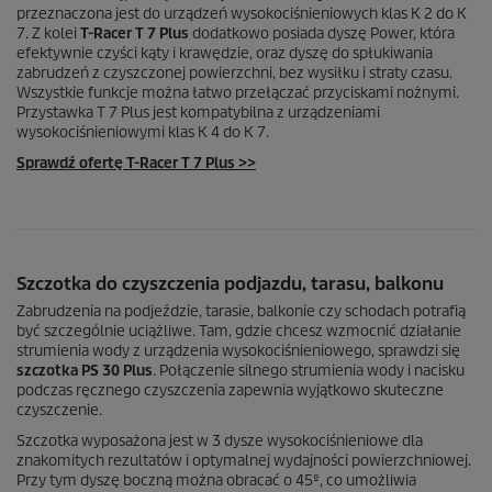
przeznaczona jest do urządzeń wysokociśnieniowych klas K 2 do K
7. Z kolei
T-Racer
T 7 Plus
dodatkowo posiada dyszę Power, która
efektywnie czyści kąty i krawędzie, oraz dyszę do spłukiwania
zabrudzeń z czyszczonej powierzchni, bez wysiłku i straty czasu.
Wszystkie funkcje można łatwo przełączać przyciskami nożnymi.
Przystawka T 7 Plus jest kompatybilna z urządzeniami
wysokociśnieniowymi klas K 4 do K 7.
Sprawdź ofertę
T-Racer
T 7 Plus >>
Szczotka do czyszczenia podjazdu, tarasu, balkonu
Zabrudzenia na podjeździe, tarasie, balkonie czy schodach potrafią
być szczególnie uciążliwe. Tam, gdzie chcesz wzmocnić działanie
strumienia wody z urządzenia wysokociśnieniowego, sprawdzi się
szczotka PS 30 Plus
. Połączenie silnego strumienia wody i nacisku
podczas ręcznego czyszczenia zapewnia wyjątkowo skuteczne
czyszczenie.
Szczotka wyposażona jest w 3 dysze wysokociśnieniowe dla
znakomitych rezultatów i optymalnej wydajności powierzchniowej.
Przy tym dyszę boczną można obracać o 45º, co umożliwia