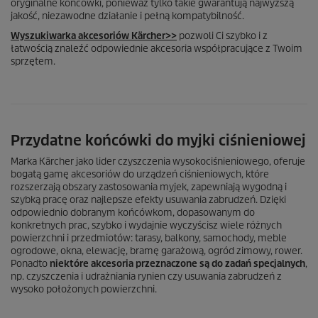
oryginalne końcówki, ponieważ tylko takie gwarantują najwyższą
jakość, niezawodne działanie i pełną kompatybilność.
Wyszukiwarka akcesoriów Kärcher>>
pozwoli Ci szybko i z
łatwością znaleźć odpowiednie akcesoria współpracujące z Twoim
sprzętem.
Przydatne końcówki do myjki ciśnieniowej
Marka Kärcher jako lider czyszczenia wysokociśnieniowego, oferuje
bogatą gamę akcesoriów do urządzeń ciśnieniowych, które
rozszerzają obszary zastosowania myjek, zapewniają wygodną i
szybką pracę oraz najlepsze efekty usuwania zabrudzeń. Dzięki
odpowiednio dobranym końcówkom, dopasowanym do
konkretnych prac, szybko i wydajnie wyczyścisz wiele różnych
powierzchni i przedmiotów: tarasy, balkony, samochody, meble
ogrodowe, okna, elewację, bramę garażową, ogród zimowy, rower.
Ponadto
niektóre akcesoria przeznaczone są do zadań specjalnych
,
np. czyszczenia i udrażniania rynien czy usuwania zabrudzeń z
wysoko położonych powierzchni.