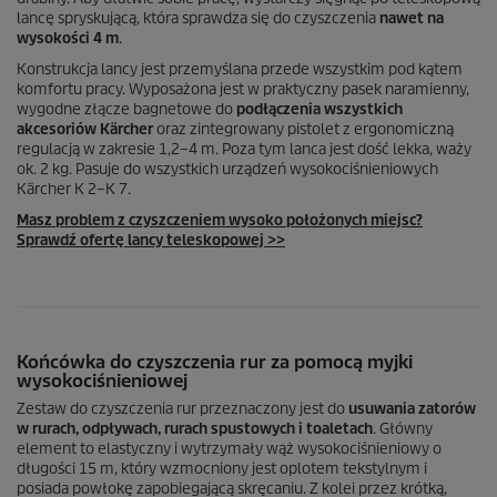
lancę spryskującą, która sprawdza się do czyszczenia
nawet na
wysokości 4 m
.
Konstrukcja lancy jest przemyślana przede wszystkim pod kątem
komfortu pracy. Wyposażona jest w praktyczny pasek naramienny,
wygodne złącze bagnetowe do
podłączenia wszystkich
akcesoriów Kärcher
oraz zintegrowany pistolet z ergonomiczną
regulacją w zakresie 1,2–4 m. Poza tym lanca jest dość lekka, waży
ok. 2 kg. Pasuje do wszystkich urządzeń wysokociśnieniowych
Kärcher K 2–K 7.
Masz problem z czyszczeniem wysoko położonych miejsc?
Sprawdź ofertę lancy teleskopowej >>
Końcówka do czyszczenia rur za pomocą myjki
wysokociśnieniowej
Zestaw do czyszczenia rur przeznaczony jest do
usuwania zatorów
w rurach, odpływach, rurach spustowych i toaletach
. Główny
element to elastyczny i wytrzymały wąż wysokociśnieniowy o
długości 15 m, który wzmocniony jest oplotem tekstylnym i
posiada powłokę zapobiegającą skręcaniu. Z kolei przez krótką,