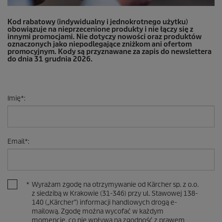
Kod rabatowy (indywidualny i jednokrotnego użytku)
obowiązuje na nieprzecenione produkty i nie łączy się z
innymi promocjami. Nie dotyczy nowości oraz produktów
oznaczonych jako niepodlegające zniżkom ani ofertom
promocyjnym. Kody są przyznawane za zapis do newslettera
do dnia 31 grudnia 2026.
Imię
*
:
Email
*
:
*
Wyrażam zgodę na otrzymywanie od Kärcher sp. z o.o.
z siedzibą w Krakowie (31-346) przy ul. Stawowej 138-
140 („Kärcher”) informacji handlowych drogą e-
mailową. Zgodę można wycofać w każdym
momencie, co nie wpływa na zgodność z prawem