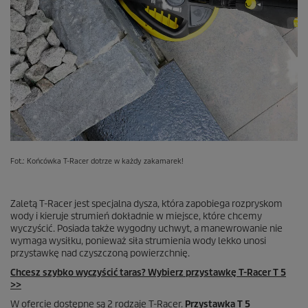
Fot.: Końcówka
T-Racer
dotrze w każdy zakamarek!
Zaletą
T-Racer
jest specjalna dysza, która zapobiega rozpryskom
wody i kieruje strumień dokładnie w miejsce, które chcemy
wyczyścić. Posiada także wygodny uchwyt, a manewrowanie nie
wymaga wysiłku, ponieważ siła strumienia wody lekko unosi
przystawkę nad czyszczoną powierzchnię.
Chcesz szybko wyczyścić taras? Wybierz przystawkę
T-Racer
T 5
>>
W ofercie dostępne są 2 rodzaje
T-Racer
.
Przystawka T 5