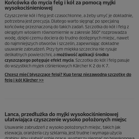
Końcówka do mycia felg i kół za pomocą myjki
wysokociśnieniowej
Czyszczenie kół i felg jest czasochłonne, a żeby umyć je dokładnie,
potrzebna jest precyzja. Dlatego warto sięgnąć po specjalną
końcówkę przeznaczoną do takich zadań. Szczotka do kół i felg z
okrągłym włosiem równomiernie w zakresie 360° rozprowadza
wodę, dzięki czemu dociera do trudno dostępnych miejsc, nawet
do najmniejszych otworów i szczelin, zapewniając dokładne
usuwanie zabrudzeń. Przy tym miękka szczecina nie rysuje
delikatnych powierzchni, a
możliwość aplikacji środka
czyszczącego potęguje efekt mycia
. Szczotka do kół i felg pasuje
do wszystkich myjek ciśnieniowych Kärcher K 2 do K 7.
Chcesz mieć błyszczące felgi? Kup teraz niezawodną szczotkę do
felg i kół Kärcher >>
Lanca, przedłużka do myjki wysokociśnieniowej
ułatwiająca czyszczenie wysoko położonych miejsc
Usuwanie zabrudzeń z wysoko położonych miejsc, takich jak
elewacja, oranżeria czy szklarnia, jest trudne i wymaga użycia
drabiny. Aby ułatwić sobie pracę, wystarczy sięgnąć po teleskopową