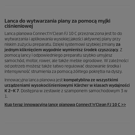
Lanca do wytwarzania piany za pomocą myjki
ciśnieniowej
Lanca pianowa Connect’n’Clean FJ 10 C przeznaczona jest to do
wytwarzania i aplikowania wysokiej jakości aktywnej piany przy
niskim zużyciu preparatu. Dzięki systemowi szybkiej zmiany
za
jednym kliknięciem wygodnie wymienisz środek czyszczący
. Z
pomocą lancy i odpowiedniego preparatu szybko umyjesz
samochód, motor, rower, ale także meble ogrodowe. W zależności
od potrzeb możesz także łatwo regulować dozowanie środka i
intensywność strumienia za pomocą żółtego pokrętła na dyszy.
Innowacyjna lanca pianowa jest
kompatybilna ze wszystkimi
urządzeniami wysokociśnieniowymi Kärcher w klasach wydajności
K 2–K 7
. Dostępna w zestawie z szamponem samochodowym 3 w
1.
Kup teraz innowacyjną lancę pianową Connect’n’Clean FJ 10 C >>