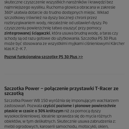
skuteczne czyszczenie wszystkich narożników i krawędzi bez
najmniejszego wysiłku. Ruchoma głowica obracana w zakresie
360º ułatwia dotarcie do trudno dostępnych miejsc. Wkład
szczotkowy (również na dyszy bocznej) chroni przez
rozbryzgiwaniem wody, niezależnie od ustawień dyszy. Po
czyszczeniu powierzchnię łatwo osuszyć przy pomocy
zintegrowanej ściągaczki
, która usuwa brudną wodę, a taras czy
schody są od razu gotowe do użytkowania. Szczotka PS 30 Plus
może być stosowana ze wszystkimi myjkami ciśnieniowymi Kärcher
klas K 2–K 7.
Poznaj funkcjonalną szczotkę PS 30 Plus >>
Szczotka Power – połączenie przystawki
T-Racer
ze
szczotką
Szczotka Power WB 150 wyróżnia się imponującym wachlarzem
zastosowań. Pozwala
czyścić poziome i pionowe powierzchnie
płaskie w czasie o 30% krótszym
niż za pomocą dyszy
wysokociśnieniowej. Idealnie sprawdza się do mycia różnych
obiektów, w tym delikatnych. Skutecznie usuwa zabrudzenia z:
mebli ogrodowych, karoserii samochodu, motocykli, okien,