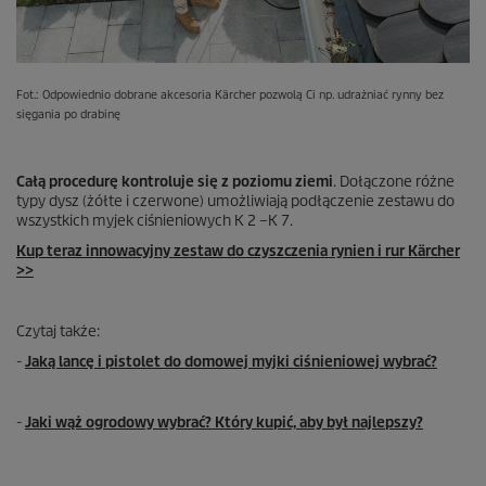
Fot.: Odpowiednio dobrane akcesoria Kärcher pozwolą Ci np. udrażniać rynny bez
sięgania po drabinę
Całą procedurę kontroluje się z poziomu ziemi
. Dołączone różne
typy dysz (żółte i czerwone) umożliwiają podłączenie zestawu do
wszystkich myjek ciśnieniowych K 2 –K 7.
Kup teraz innowacyjny zestaw do czyszczenia rynien i rur Kärcher
>>
Czytaj także:
-
Jaką lancę i pistolet do domowej myjki ciśnieniowej wybrać?
-
Jaki wąż ogrodowy wybrać? Który kupić, aby był najlepszy?