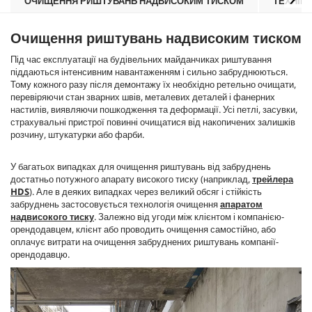
ОЧИЩЕННЯ РИШТУВАНЬ НАДВИСОКИМ ТИСКОМ
ТЕХНІКА
Очищення риштувань надвисоким тиском
Під час експлуатації на будівельних майданчиках риштування
піддаються інтенсивним навантаженням і сильно забруднюються.
Тому кожного разу після демонтажу їх необхідно ретельно очищати,
перевіряючи стан зварних швів, металевих деталей і фанерних
настилів, виявляючи пошкодження та деформації. Усі петлі, засувки,
страхувальні пристрої повинні очищатися від накопичених залишків
розчину, штукатурки або фарби.
У багатьох випадках для очищення риштувань від забруднень
достатньо потужного апарату високого тиску (наприклад,
трейлера
HDS
). Але в деяких випадках через великий обсяг і стійкість
забруднень застосовується технологія очищення
апаратом
надвисокого тиску
. Залежно від угоди між клієнтом і компанією-
орендодавцем, клієнт або проводить очищення самостійно, або
оплачує витрати на очищення забруднених риштувань компанії-
орендодавцю.