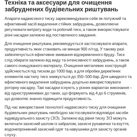
Техніка та аксесуари для очищення
забруднених будівельних риштувань
Апарати надвисокого тиску зарекомендували себе як потужний та
ефективний засіб видалення стійких забруднень, дозволяючи
регулювати витрату води та робочий тиск, а також використовувати
різні насадки залежно від поставленого завдання.
Для очищення риштувань рекомендується застосовувати апарати,
продуктивність яких становить не менше 900 л/год. У такому разі
забезпечується ефективне змивання відокремленого бруду. Тиск
слід обирати залежно від виду та інтенсивності забруднень, а також
самого очищуваного матеріалу. Очищення металевих конструкцій
здійснюється під тиском до 1000 бар, а для обробки дерев’яних
елементів настилу тиск знижується до 350–500 бар. Для швидкого та
ефективного видалення забруднень доцільно використовувати
роторну насадку. Такі насадки існують у різних варіантах виконання –
від одноструменевих до таких, що формують від 4 до 6 струменів,
що дозволяє значно підвищити продуктивність.
Під час використання технології надвисокого тиску для очищення
будівельних риштувань необхідно застосовувати відповідні засоби
індивідуального захисту (ЗІЗ). Залежно від рівня тиску ЗІЗ можуть
включати захисний шолом із забралом, захисні рукавички та взуття,
водонепроникний захисний одяг та навушники для захисту органів
слуху.