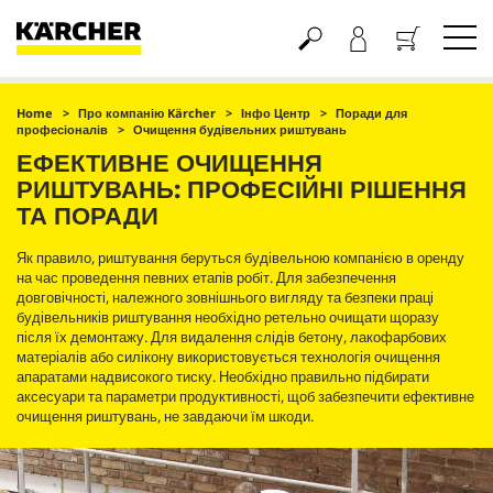
Кошик
Home
Про компанію Kärcher
Інфо Центр
Поради для
професіоналів
Очищення будівельних риштувань
ЕФЕКТИВНЕ ОЧИЩЕННЯ
РИШТУВАНЬ: ПРОФЕСІЙНІ РІШЕННЯ
ТА ПОРАДИ
Як правило, риштування беруться будівельною компанією в оренду
на час проведення певних етапів робіт. Для забезпечення
довговічності, належного зовнішнього вигляду та безпеки праці
будівельників риштування необхідно ретельно очищати щоразу
після їх демонтажу. Для видалення слідів бетону, лакофарбових
матеріалів або силікону використовується технологія очищення
апаратами надвисокого тиску. Необхідно правильно підбирати
аксесуари та параметри продуктивності, щоб забезпечити ефективне
очищення риштувань, не завдаючи їм шкоди.