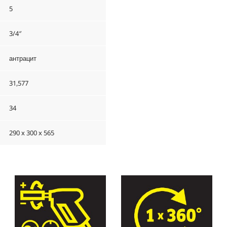
5
3/4″
антрацит
31,577
34
290 x 300 x 565