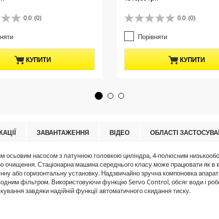
u
r
0.0
(0)
0.0
(0)
0
r
.
e
вняти
Порівняти
0
n
з
t
5
p
КУПИТИ
КУПИТИ
з
r
і
o
р
d
о
u
к
c
.
t
p
r
КАЦІЇ
ЗАВАНТАЖЕННЯ
ВІДЕО
ОБЛАСТІ ЗАСТОСУВ
i
c
м осьовим насосом з латунною головкою циліндра, 4-полюсним низькооб
e
ю очищення. Стаціонарна машина середнього класу може працювати як в ве
тінну або горизонтальну установку. Надзвичайно зручна компоновка апар
водним фільтром. Використовуючи функцію Servo Control, обсяг води і робо
кування завдяки надійній функції автоматичного скидання тиску.