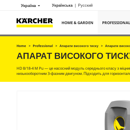
Україна
Українська
Русский
HOME & GARDEN
PROFESSIONA
Home
Professional
Апарати високого тиску
Апарати високо
АПАРАТ ВИСОКОГО ТИС
HD 8/18-4 M Pu — це насосний модуль середнього класу з міцни
низькооборотним 3-фазним двигуном. Підходить для горизонтальн