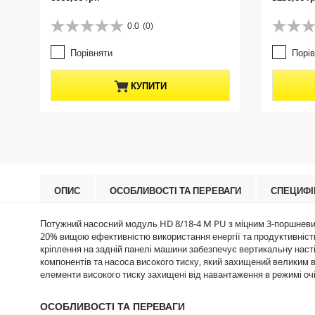
u
u
r
r
0.0
(0)
0
0
r
r
.
.
e
e
Порівняти
Порі
0
0
n
n
з
з
t
t
5
5
p
p
КУПИТИ
з
з
r
r
і
і
o
o
р
р
d
d
о
о
u
u
к
к
c
c
.
.
t
t
p
p
r
r
ОПИС
ОСОБЛИВОСТІ ТА ПЕРЕВАГИ
СПЕЦИФІ
i
i
c
c
Потужний насосний модуль HD 8/18-4 M PU з міцним 3-поршневи
e
e
20% вищою ефективністю використання енергії та продуктивніст
кріплення на задній панелі машини забезпечує вертикальну нас
компонентів та насоса високого тиску, який захищений великим 
елементи високого тиску захищені від навантаження в режимі очі
ОСОБЛИВОСТІ ТА ПЕРЕВАГИ