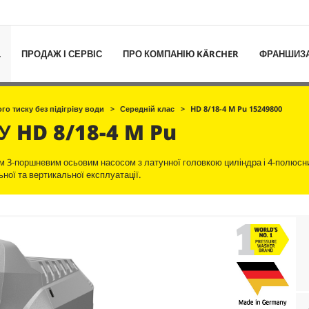
L
ПРОДАЖ І СЕРВІС
ПРО КОМПАНІЮ KÄRCHER
ФРАНШИЗ
го тиску без підігріву води
Середній клас
HD 8/18-4 M Pu 15249800
КУ
HD 8/18-4 M Pu
м 3-поршневим осьовим насосом з латунної головкою циліндра і 4-полюсн
ої та вертикальної експлуатації.