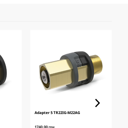
Adapter 5 TR22IG-M22AG
О
1
C
C
1740,00 грн
5