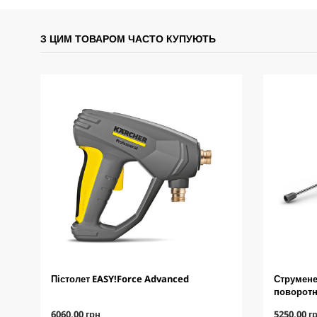
З ЦИМ ТОВАРОМ ЧАСТО КУПУЮТЬ
Пістолет EASY!Force Advanced
Струмене
поворот
C
C
6060,00 грн
5250,00 г