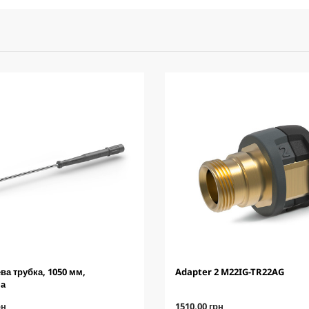
ва трубка, 1050 мм,
Adapter 2 M22IG-TR22AG
на
C
рн
1510,00 грн