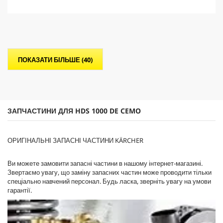
з
5
з
і
р
о
ПОКАЗАТИ БІЛЬШЕ (40)
к
.
ЗАПЧАСТИНИ ДЛЯ HDS 1000 DE CEMO
ОРИГІНАЛЬНІ ЗАПАСНІ ЧАСТИНИ KÄRCHER
Ви можете замовити запасні частини в нашому інтернет-магазині.
Звертаємо увагу, що заміну запасних частин може проводити тільки
спеціально навчений персонал. Будь ласка, зверніть увагу на умови
гарантії.