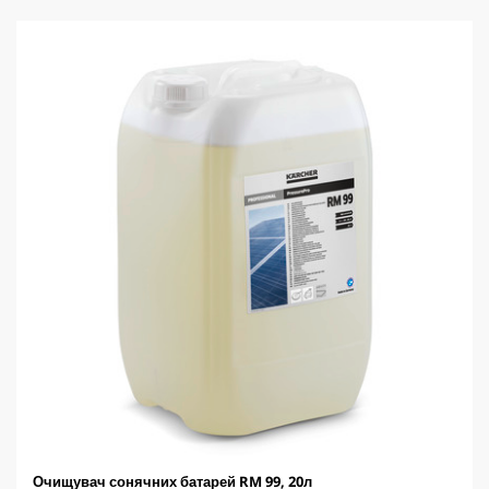
u
к
c
.
t
p
r
i
c
e
Очищувач сонячних батарей RM 99, 20л