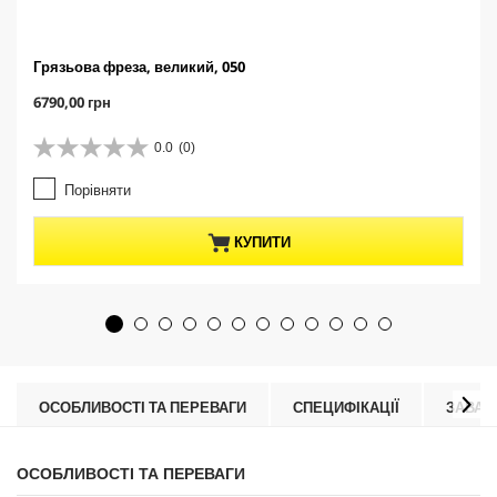
Грязьова фреза, великий, 050
C
6790,00 грн
u
r
0.0
(0)
0
r
.
e
Порівняти
0
n
з
t
5
p
КУПИТИ
з
r
і
o
р
d
о
u
к
c
.
t
p
r
ОСОБЛИВОСТІ ТА ПЕРЕВАГИ
СПЕЦИФІКАЦІЇ
ЗАВАН
i
c
e
ОСОБЛИВОСТІ ТА ПЕРЕВАГИ