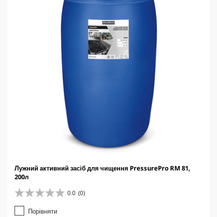
c
e
Лужний активний засіб для чищення PressurePro RM 81,
200л
0.0
(0)
0
.
Порівняти
0