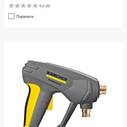
0.0
(0)
0
.
Порівняти
0
з
5
з
і
р
о
к
.