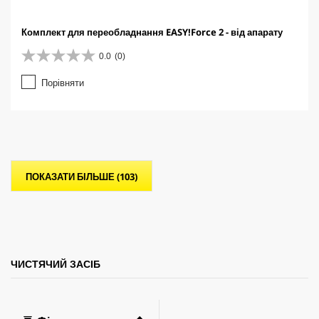
Комплект для переобладнання EASY!Force 2 - від апарату
0.0
(0)
0
.
Порівняти
0
з
5
з
і
р
о
ПОКАЗАТИ БІЛЬШЕ (103)
к
.
ЧИСТЯЧИЙ ЗАСІБ