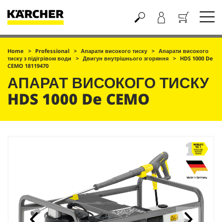
Кошик
Home
Professional
Апарати високого тиску
Апарати високого
тиску з підігрівом води
Двигун внутрішнього згоряння
HDS 1000 De
CEMO 18119470
АПАРАТ ВИСОКОГО ТИСКУ
HDS 1000 De CEMO