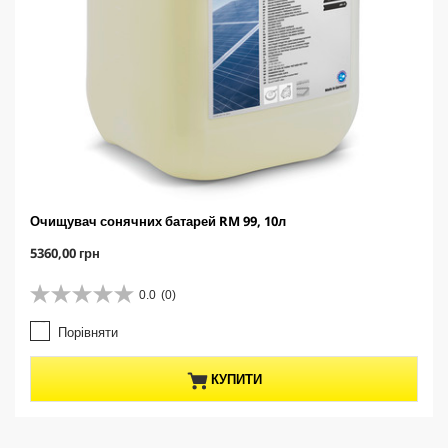
Очищувач сонячних батарей RM 99, 10л
C
5360,00 грн
u
r
0.0
(0)
0
r
.
e
Порівняти
0
n
з
t
5
p
КУПИТИ
з
r
і
o
р
d
о