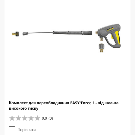
c
e
Комплект для переобладнання EASY!Force 1 - від шланга
високого тиску
0.0
(0)
0
.
Порівняти
0