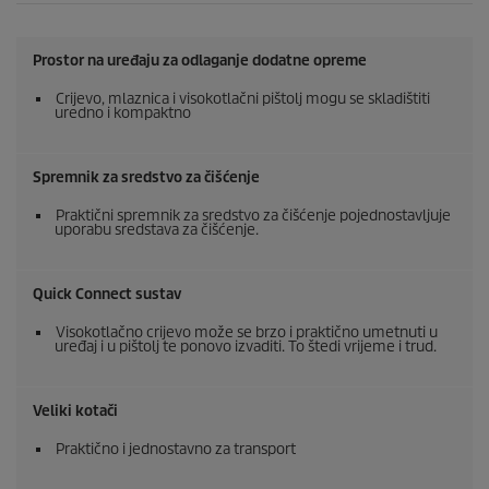
j
e
Prostor na uređaju za odlaganje dodatne opreme
Crijevo, mlaznica i visokotlačni pištolj mogu se skladištiti
uredno i kompaktno
Spremnik za sredstvo za čišćenje
Praktični spremnik za sredstvo za čišćenje pojednostavljuje
uporabu sredstava za čišćenje.
Quick Connect
sustav
Visokotlačno crijevo može se brzo i praktično umetnuti u
uređaj i u pištolj te ponovo izvaditi. To štedi vrijeme i trud.
Veliki kotači
Praktično i jednostavno za transport