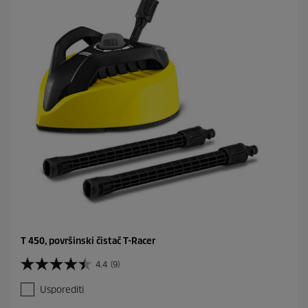
T 450, površinski čistač T-Racer
4.4
(9)
4
.
Usporediti
4
o