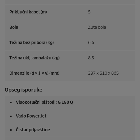
Priključni kabel (m)
5
Boja
Žuta boja
Težina bez pribora (kg)
6,6
Težina uklj. ambalažu (kg)
8,5
Dimenzije (d × š × v) (mm)
297 x 310 x 865
Opseg isporuke
Visokotlačni pištolji: G 180 Q
Vario Power Jet
Čistač prljavštine