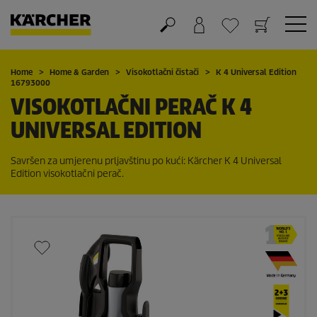
Košarica
Lista želja
Home
Home & Garden
Visokotlačni čistači
K 4 Universal Edition
16793000
VISOKOTLAČNI PERAČ K 4
UNIVERSAL EDITION
Savršen za umjerenu prljavštinu po kući: Kärcher K 4 Universal
Edition visokotlačni perač.