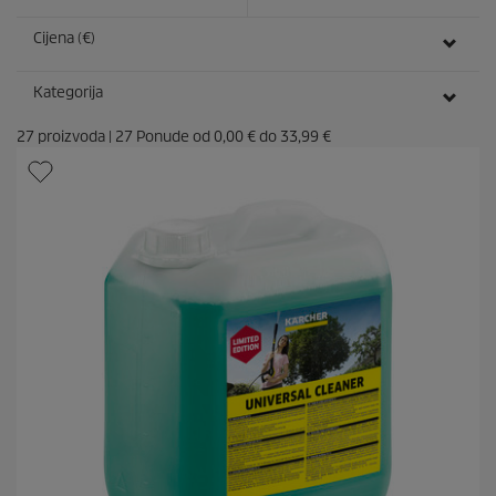
i
j
Cijena (€)
e
Kategorija
27
proizvoda
|
27
Ponude od
0,00 €
do
33,99 €