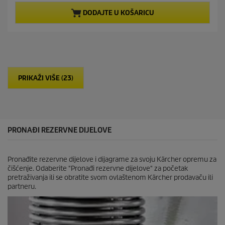
o
t
d
p
DODAJTE U KOŠARICU
5
r
z
o
v
d
j
u
e
c
z
t
d
p
PRIKAŽI VIŠE (23)
i
r
c
i
e
c
.
e
2
r
PRONAĐI REZERVNE DIJELOVE
e
c
e
Pronađite rezervne dijelove i dijagrame za svoju Kärcher opremu za
n
čišćenje. Odaberite "Pronađi rezervne dijelove" za početak
z
pretraživanja ili se obratite svom ovlaštenom Kärcher prodavaču ili
i
partneru.
j
e