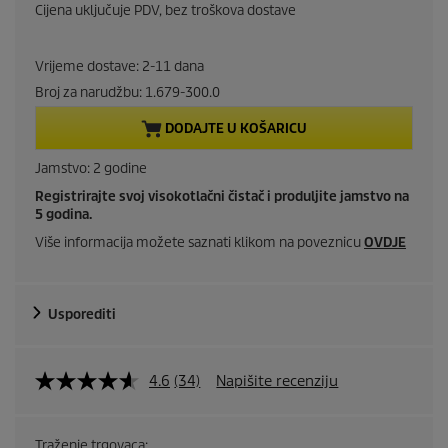
u
Cijena uključuje PDV, bez troškova dostave
r
Vrijeme dostave: 2-11 dana
r
Broj za narudžbu:
1.679-300.0
e
DODAJTE U KOŠARICU
n
Jamstvo: 2 godine
Registrirajte svoj visokotlačni čistač i produljite jamstvo na
t
5 godina.
p
Više informacija možete saznati klikom na poveznicu
OVDJE
r
Usporediti
o
d
4.6
(34)
Napišite recenziju
u
Traženje trgovaca: