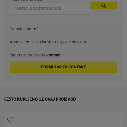
c
t
p
Trebate pomoć?
r
Kontakt email: onlineshop-hr@karcher.com
i
Sigurnost proizvoda:
kontakt
c
FORMULAR ZA KONTAKT
e
ČESTO KUPLJENO UZ OVAJ PROIZVOD