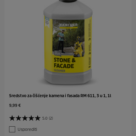
e
Sredstvo za čišćenje kamena i fasada RM 611, 3 u 1, 1l
C
9,99 €
u
r
5.0
(2)
5
r
.
e
Usporediti
0
n