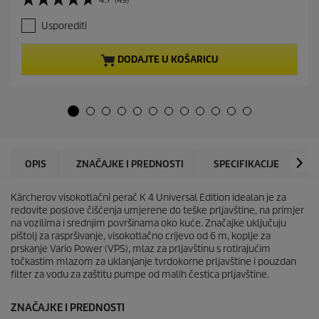
4
r
.
e
Usporediti
7
n
o
t
d
p
DODAJTE U KOŠARICU
5
r
z
o
v
d
j
u
e
c
z
t
d
p
i
r
OPIS
ZNAČAJKE I PREDNOSTI
SPECIFIKACIJE
P
c
i
e
c
.
Kärcherov visokotlačni perač K 4 Universal Edition idealan je za
e
4
redovite poslove čišćenja umjerene do teške prljavštine, na primjer
9
na vozilima i srednjim površinama oko kuće. Značajke uključuju
r
pištolj za raspršivanje, visokotlačno crijevo od 6 m, koplje za
e
prskanje Vario Power (VPS), mlaz za prljavštinu s rotirajućim
c
točkastim mlazom za uklanjanje tvrdokorne prljavštine i pouzdan
e
filter za vodu za zaštitu pumpe od malih čestica prljavštine.
n
z
ZNAČAJKE I PREDNOSTI
i