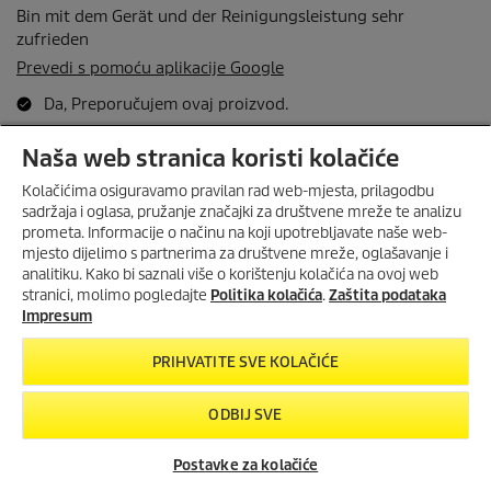
Naša web stranica koristi kolačiće
Kolačićima osiguravamo pravilan rad web-mjesta, prilagodbu
sadržaja i oglasa, pružanje značajki za društvene mreže te analizu
prometa. Informacije o načinu na koji upotrebljavate naše web-
mjesto dijelimo s partnerima za društvene mreže, oglašavanje i
OC HANDHELD COMPACT
ZA SAMO 1€ UZ KUPNJU WD 7
analitiku. Kako bi saznali više o korištenju kolačića na ovoj web
CONTROL!
stranici, molimo pogledajte
Politika kolačića
.
Zaštita podataka
Uz kupnju
WD 7 Control
mokro-
Impresum
suhog usisavača, ručni čistač
OC
Handheld Compact
za
samo 1€.
PRIHVATITE SVE KOLAČIĆE
Vrijedi od
20.7.2026.
do
15.8.2026.
ODBIJ SVE
POGLEDAJ PONUDU
Postavke za kolačiće