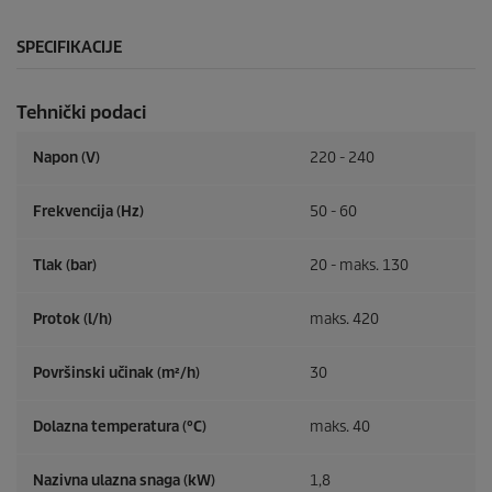
SPECIFIKACIJE
Tehnički podaci
Napon (V)
220 - 240
Frekvencija (
Hz
)
50 - 60
Tlak (bar)
20 - maks. 130
Protok (l/h)
maks. 420
Površinski učinak (m²/h)
30
Dolazna temperatura (°C)
maks. 40
Nazivna ulazna snaga (kW)
1,8