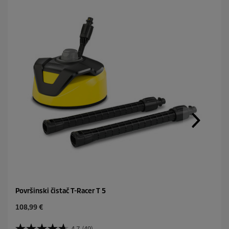
Površinski čistač T-Racer T 5
C
108,99 €
u
r
4.7
(49)