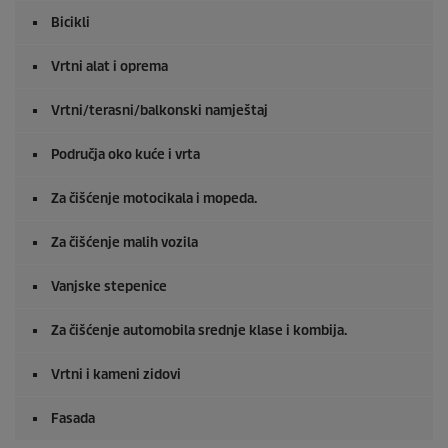
o
Bicikli
f
0
s
Vrtni alat i oprema
e
c
o
Vrtni/terasni/balkonski namještaj
n
d
Područja oko kuće i vrta
s
Za čišćenje motocikala i mopeda.
Za čišćenje malih vozila
Vanjske stepenice
Za čišćenje automobila srednje klase i kombija.
Vrtni i kameni zidovi
Fasada