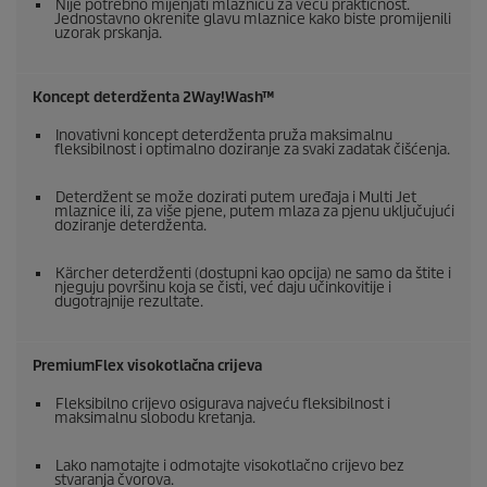
Nije potrebno mijenjati mlaznicu za veću praktičnost.
Jednostavno okrenite glavu mlaznice kako biste promijenili
uzorak prskanja.
Koncept deterdženta 2Way!Wash™
Inovativni koncept deterdženta pruža maksimalnu
fleksibilnost i optimalno doziranje za svaki zadatak čišćenja.
Deterdžent se može dozirati putem uređaja i Multi Jet
mlaznice ili, za više pjene, putem mlaza za pjenu uključujući
doziranje deterdženta.
Kärcher deterdženti (dostupni kao opcija) ne samo da štite i
njeguju površinu koja se čisti, već daju učinkovitije i
dugotrajnije rezultate.
PremiumFlex
visokotlačna crijeva
Fleksibilno crijevo osigurava najveću fleksibilnost i
maksimalnu slobodu kretanja.
Lako namotajte i odmotajte visokotlačno crijevo bez
stvaranja čvorova.