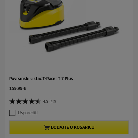
Površinski čistač T-Racer T 7 Plus
C
159,99 €
u
r
4.5
(42)
4
r
.
e
Usporediti
5
n
o
t
d
p
DODAJTE U KOŠARICU
5
r
z