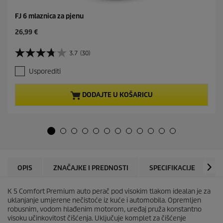
FJ 6 mlaznica za pjenu
C
26,99 €
u
r
3.7
(30)
3
r
.
e
Usporediti
7
n
o
t
d
p
DODAJTE U KOŠARICU
5
r
z
o
v
d
j
u
e
c
z
t
d
p
i
r
OPIS
ZNAČAJKE I PREDNOSTI
SPECIFIKACIJE
P
c
i
e
c
.
K 5 Comfort Premium auto perač pod visokim tlakom idealan je za
e
3
uklanjanje umjerene nečistoće iz kuće i automobila. Opremljen
0
robusnim, vodom hlađenim motorom, uređaj pruža konstantno
r
visoku učinkovitost čišćenja. Uključuje komplet za čišćenje