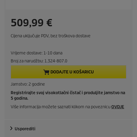
C
509,99 €
u
Cijena uključuje PDV, bez troškova dostave
r
Vrijeme dostave: 1-10 dana
r
Broj za narudžbu:
1.324-807.0
e
DODAJTE U KOŠARICU
n
Jamstvo: 2 godine
Registrirajte svoj visokotlačni čistač i produljite jamstvo na
t
5 godina.
p
Više informacija možete saznati klikom na poveznicu
OVDJE
r
Usporediti
o