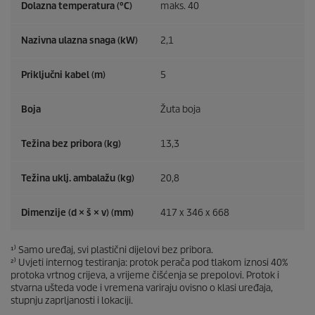
Dolazna temperatura (°C)
maks. 40
Nazivna ulazna snaga (kW)
2,1
Priključni kabel (m)
5
Boja
Žuta boja
Težina bez pribora (kg)
13,3
Težina uklj. ambalažu (kg)
20,8
Dimenzije (d × š × v) (mm)
417 x 346 x 668
¹⁾ Samo uređaj, svi plastični dijelovi bez pribora.
²⁾ Uvjeti internog testiranja: protok perača pod tlakom iznosi 40%
protoka vrtnog crijeva, a vrijeme čišćenja se prepolovi. Protok i
stvarna ušteda vode i vremena variraju ovisno o klasi uređaja,
stupnju zaprljanosti i lokaciji.