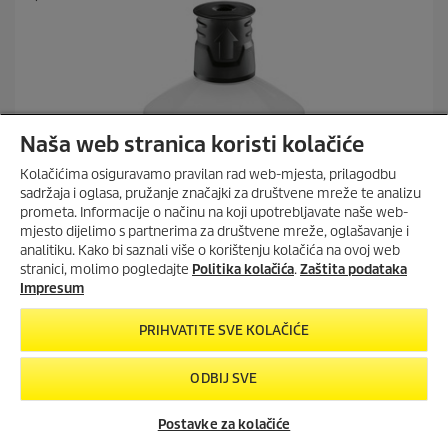
d
p
i
r
c
i
e
c
.
e
Naša web stranica koristi kolačiće
Kolačićima osiguravamo pravilan rad web-mjesta, prilagodbu
sadržaja i oglasa, pružanje značajki za društvene mreže te analizu
prometa. Informacije o načinu na koji upotrebljavate naše web-
mjesto dijelimo s partnerima za društvene mreže, oglašavanje i
OC HANDHELD COMPACT
ZA SAMO 1€ UZ KUPNJU WD 7
analitiku. Kako bi saznali više o korištenju kolačića na ovoj web
CONTROL!
stranici, molimo pogledajte
Politika kolačića
.
Zaštita podataka
Uz kupnju
WD 7 Control
mokro-
Impresum
suhog usisavača, ručni čistač
OC
Handheld Compact
za
samo 1€.
PRIHVATITE SVE KOLAČIĆE
Vrijedi od
20.7.2026.
do
15.8.2026.
ODBIJ SVE
Sredstvo za čišćenje kamena i fasada RM 611, 3 u 1, 1l
POGLEDAJ PONUDU
C
9,99 €
Postavke za kolačiće
u