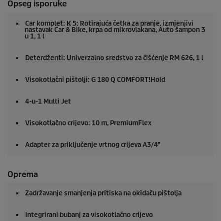
Opseg isporuke
Car komplet: K 5: Rotirajuća četka za pranje, izmjenjivi
nastavak Car & Bike, krpa od mikrovlakana, Auto šampon 3
u 1, 1 l
Deterdženti: Univerzalno sredstvo za čišćenje RM 626, 1 l
Visokotlačni pištolji: G 180 Q COMFORT!Hold
4-u-1 Multi Jet
Visokotlačno crijevo: 10 m,
PremiumFlex
Adapter za priključenje vrtnog crijeva A3/4"
Oprema
Zadržavanje smanjenja pritiska na okidaču pištolja
Integrirani bubanj za visokotlačno crijevo