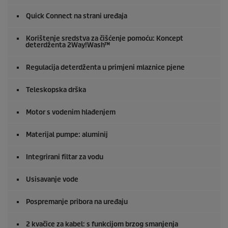
Quick Connect
na strani uređaja
Korištenje sredstva za čišćenje pomoću: Koncept
deterdženta 2Way!Wash™
Regulacija deterdženta u primjeni mlaznice pjene
Teleskopska drška
Motor s vodenim hlađenjem
Materijal pumpe: aluminij
Integrirani filtar za vodu
Usisavanje vode
Pospremanje pribora na uređaju
2 kvačice za kabel: s funkcijom brzog smanjenja