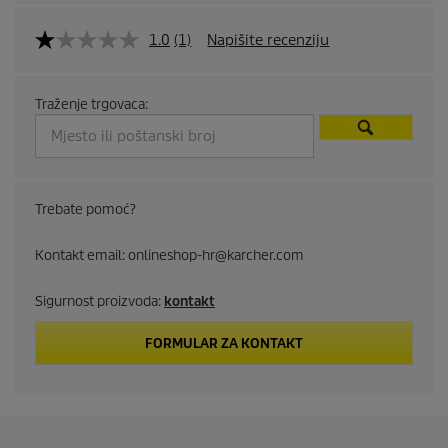
d
1.0
(1)
Napišite recenziju
u
Traženje trgovaca:
c
t
p
Trebate pomoć?
r
Kontakt email: onlineshop-hr@karcher.com
i
Sigurnost proizvoda:
kontakt
c
FORMULAR ZA KONTAKT
e