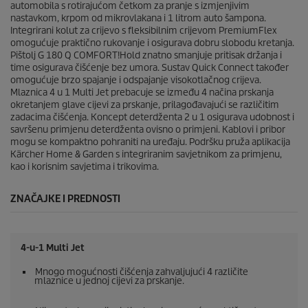
e
automobila s rotirajućom četkom za pranje s izmjenjivim
c
nastavkom, krpom od mikrovlakana i 1 litrom auto šampona.
e
Integrirani kolut za crijevo s fleksibilnim crijevom
PremiumFlex
n
omogućuje praktično rukovanje i osigurava dobru slobodu kretanja.
z
Pištolj G 180 Q COMFORT!Hold znatno smanjuje pritisak držanja i
i
time osigurava čišćenje bez umora. Sustav
Quick Connect
također
j
omogućuje brzo spajanje i odspajanje visokotlačnog crijeva.
e
Mlaznica 4 u 1 Multi Jet prebacuje se između 4 načina prskanja
okretanjem glave cijevi za prskanje, prilagođavajući se različitim
zadacima čišćenja. Koncept deterdženta 2 u 1 osigurava udobnost i
savršenu primjenu deterdženta ovisno o primjeni. Kablovi i pribor
mogu se kompaktno pohraniti na uređaju. Podršku pruža aplikacija
Kärcher Home & Garden s integriranim savjetnikom za primjenu,
kao i korisnim savjetima i trikovima.
ZNAČAJKE I PREDNOSTI
4-u-1 Multi Jet
Mnogo mogućnosti čišćenja zahvaljujući 4 različite
mlaznice u jednoj cijevi za prskanje.