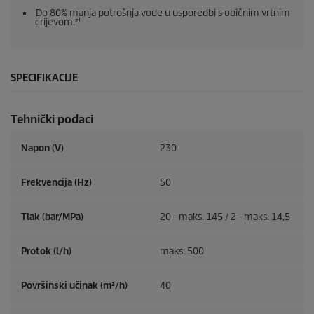
Do 80% manja potrošnja vode u usporedbi s običnim vrtnim
crijevom.²⁾
SPECIFIKACIJE
Tehnički podaci
Napon (V)
230
Frekvencija (
Hz
)
50
Tlak (bar/MPa)
20 - maks. 145 / 2 - maks. 14,5
Protok (l/h)
maks. 500
Površinski učinak (m²/h)
40