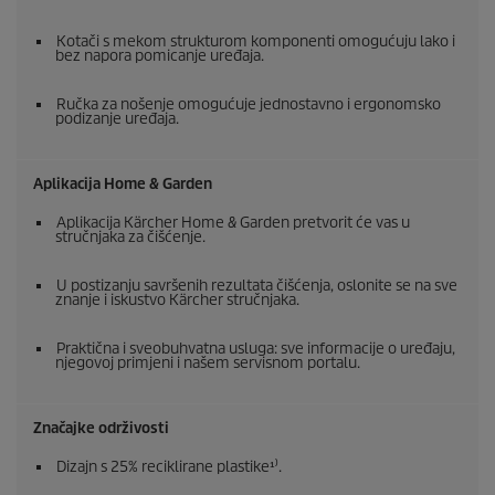
Kotači s mekom strukturom komponenti omogućuju lako i
bez napora pomicanje uređaja.
Ručka za nošenje omogućuje jednostavno i ergonomsko
podizanje uređaja.
Aplikacija Home & Garden
Aplikacija Kärcher Home & Garden pretvorit će vas u
stručnjaka za čišćenje.
U postizanju savršenih rezultata čišćenja, oslonite se na sve
znanje i iskustvo Kärcher stručnjaka.
Praktična i sveobuhvatna usluga: sve informacije o uređaju,
njegovoj primjeni i našem servisnom portalu.
Značajke održivosti
Dizajn s 25% reciklirane plastike¹⁾.