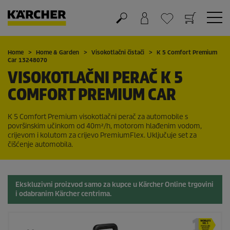
Košarica
Lista želja
Home
Home & Garden
Visokotlačni čistači
K 5 Comfort Premium
Car 13248070
VISOKOTLAČNI PERAČ K 5
COMFORT PREMIUM CAR
K 5 Comfort Premium visokotlačni perač za automobile s
površinskim učinkom od 40m²/h, motorom hlađenim vodom,
crijevom i kolutom za crijevo
PremiumFlex
. Uključuje set za
čišćenje automobila.
Ekskluzivni proizvod samo za kupce u Kärcher Online trgovini
i odabranim Kärcher centrima.