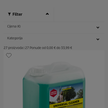
c
e
n
Filter
z
i
j
Cijena (€)
e
Kategorija
27
proizvoda
|
27
Ponude od
0,00 €
do
33,99 €