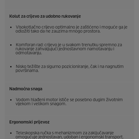
Kolut za crijevo za udobno rukovanje
Visokotlačno crijevo optimalno je zaštićeno i moguće ga je
odložiti tako da ne zauzima mnogo prostora.
Komforan rad: crijevo je u svakom trenutku spremno za
rukovanje zahvaljujući jednostavnom namotavanju i
odmotavanju.
Nisko težište za sigurno pozicioniranje, čak i na nagnutim
površinama.
Nadmoćna snaga
Vodom hlađeni motor ističe se posebno dugim životnim
vijekom i velikom snagom.
Ergonomski prijevoz
Teleskopska ručka s mehanizmom za zaključavanje
omogućuje jednostavan, udoban i ergonomski transport.