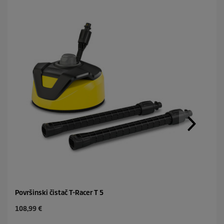
Površinski čistač T-Racer T 5
C
108,99 €
u