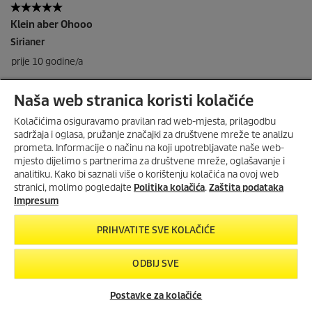
Naša web stranica koristi kolačiće
Kolačićima osiguravamo pravilan rad web-mjesta, prilagodbu
sadržaja i oglasa, pružanje značajki za društvene mreže te analizu
prometa. Informacije o načinu na koji upotrebljavate naše web-
mjesto dijelimo s partnerima za društvene mreže, oglašavanje i
ISKORISTI DO 30%
analitiku. Kako bi saznali više o korištenju kolačića na ovoj web
POPUSTA U KOLOVOZU
stranici, molimo pogledajte
Politika kolačića
.
Zaštita podataka
Do
30% popusta
na odabrane
Impresum
Home & Garden uređaje
i
20%
popusta
na
dodatke
za
PRIHVATITE SVE KOLAČIĆE
višenamjenske usisavače
.
Vrijedi od
1.8.2026. do 31.8.2026.
ODBIJ SVE
PROVJERI PONUDU
Postavke za kolačiće
Created with AI (artificial intelligence)