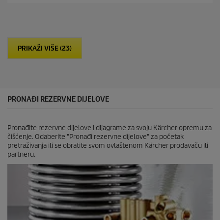
z
o
v
d
j
u
e
c
z
t
d
p
PRIKAŽI VIŠE (23)
i
r
c
i
e
c
.
e
2
r
PRONAĐI REZERVNE DIJELOVE
e
c
e
Pronađite rezervne dijelove i dijagrame za svoju Kärcher opremu za
n
čišćenje. Odaberite "Pronađi rezervne dijelove" za početak
z
pretraživanja ili se obratite svom ovlaštenom Kärcher prodavaču ili
i
partneru.
j
e