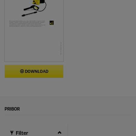
i
j
e
DOWNLOAD
PRIBOR
Filter