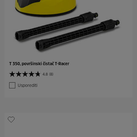
T 350, površinski čistač T-Racer
4.8
(8)
4
.
Usporediti
8
o
d
5
z
v
j
e
z