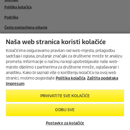
Politika kolačića
Podrška
Često postavljana pitanja
KONTAKT
Naša web stranica koristi kolačiće
SERVIS
Kolačićima osiguravamo pravilan rad web-mjesta, prilagodbu
SOCIAL MEDIA
sadržaja i oglasa, pružanje značajki za društvene mreže te analizu
prometa. Informacije o načinu na koji upotrebljavate naše web-
ONLINE TRGOVINA
mjesto dijelimo s partnerima za društvene mreže, oglašavanje i
ISKORISTI DO 30%
analitiku. Kako bi saznali više o korištenju kolačića na ovoj web
POPUSTA U KOLOVOZU
stranici, molimo pogledajte
Politika kolačića
.
Zaštita podataka
ONLINE TRGOVINA KONTAKT
Do
30% popusta
na odabrane
Impresum
Home & Garden uređaje
i
20%
NAČINI PLAĆANJA
popusta
na
dodatke
za
PRIHVATITE SVE KOLAČIĆE
višenamjenske usisavače
.
BESPLATNA DOSTAVA ZA SVE ONLINE NARUDŽBE IZNAD 100 EURA
Vrijedi od
1.8.2026. do 31.8.2026.
ODBIJ SVE
PROVJERI PONUDU
Postavke za kolačiće
Cijena uključuje PDV, bez troškova dostave