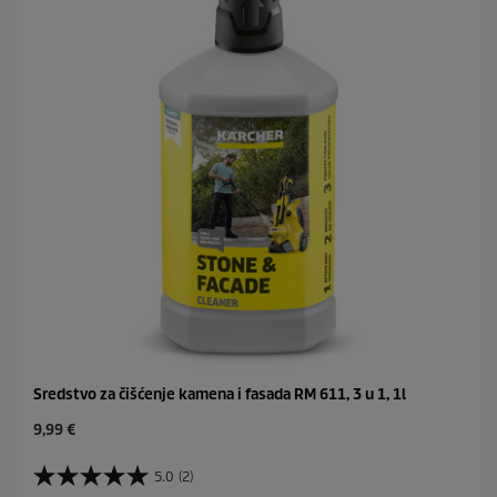
c
i
e
c
.
e
Sredstvo za čišćenje kamena i fasada RM 611, 3 u 1, 1l
C
9,99 €
u
r
5.0
(2)
5
r