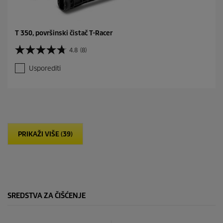
T 350, površinski čistač T-Racer
4.8
(8)
4
.
Usporediti
8
o
d
5
z
v
j
PRIKAŽI VIŠE (39)
e
z
d
i
c
e
.
SREDSTVA ZA ČIŠĆENJE
8
r
e