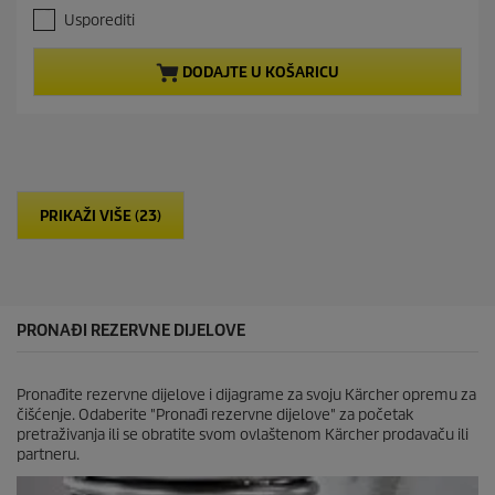
.
e
Usporediti
0
n
o
t
d
p
DODAJTE U KOŠARICU
5
r
z
o
v
d
j
u
e
c
z
t
d
p
PRIKAŽI VIŠE (23)
i
r
c
i
e
c
.
e
2
r
PRONAĐI REZERVNE DIJELOVE
e
c
e
Pronađite rezervne dijelove i dijagrame za svoju Kärcher opremu za
n
čišćenje. Odaberite "Pronađi rezervne dijelove" za početak
z
pretraživanja ili se obratite svom ovlaštenom Kärcher prodavaču ili
i
partneru.
j
e