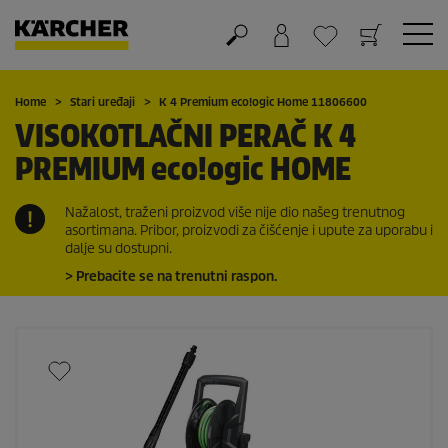
Košarica
Lista želja
Home
Stari uređaji
K 4 Premium
eco!ogic
Home 11806600
VISOKOTLAČNI PERAČ K 4
PREMIUM
eco!ogic
HOME
Nažalost, traženi proizvod više nije dio našeg trenutnog
asortimana. Pribor, proizvodi za čišćenje i upute za uporabu i
dalje su dostupni.
> Prebacite se na trenutni raspon.