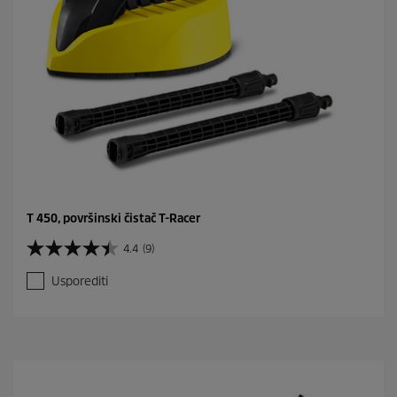
T 450, površinski čistač T-Racer
4.4
(9)
4
.
Usporediti
4
o
d
5
z
v
j