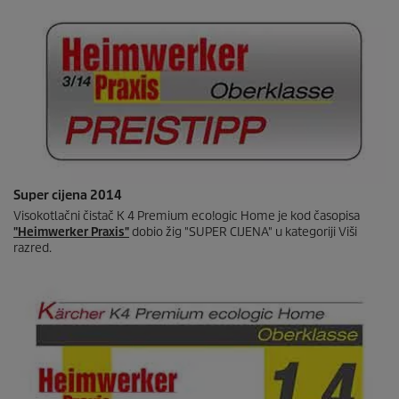
Super cijena 2014
Visokotlačni čistač K 4 Premium
eco!ogic
Home je kod časopisa
"Heimwerker Praxis"
dobio žig "SUPER CIJENA" u kategoriji Viši
razred.