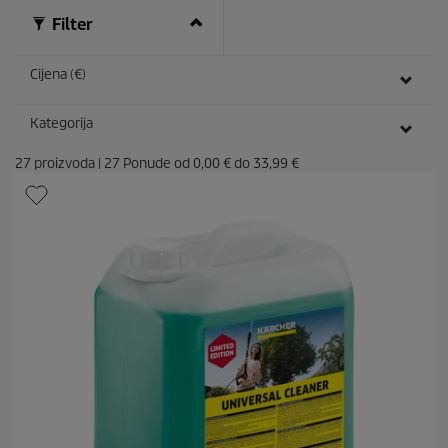
c
e
Filter
n
z
i
Cijena (€)
j
e
Kategorija
27
proizvoda
|
27
Ponude od
0,00 €
do
33,99 €