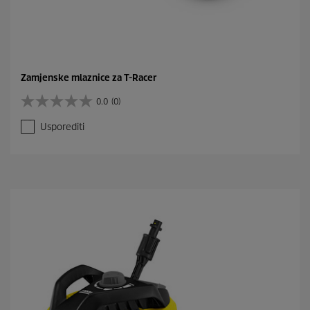
Zamjenske mlaznice za T-Racer
0.0
(0)
0
.
Usporediti
0
o
d
5
z
v
j
e
z
d
i
c
e
.