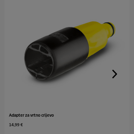
Adapter za vrtno crijevo
C
14,99 €
u