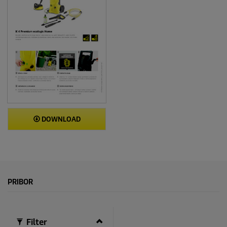
j
a
DOWNLOAD
PRIBOR
Filter