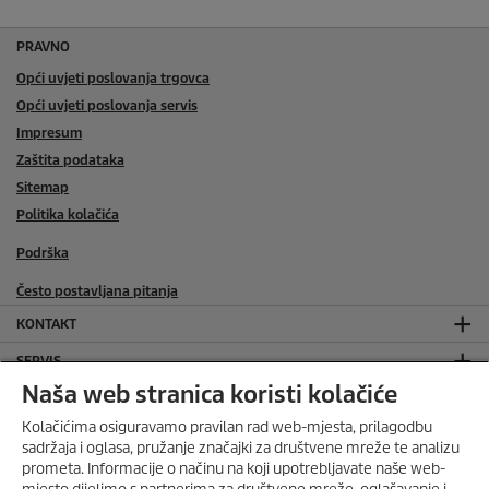
PRAVNO
Opći uvjeti poslovanja trgovca
Opći uvjeti poslovanja servis
Impresum
Zaštita podataka
Sitemap
Politika kolačića
Podrška
Često postavljana pitanja
KONTAKT
SERVIS
Naša web stranica koristi kolačiće
SOCIAL MEDIA
Kolačićima osiguravamo pravilan rad web-mjesta, prilagodbu
ONLINE TRGOVINA
sadržaja i oglasa, pružanje značajki za društvene mreže te analizu
prometa. Informacije o načinu na koji upotrebljavate naše web-