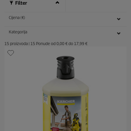
Filter
z
i
j
Cijena (€)
e
Kategorija
15
proizvoda
|
15
Ponude od
0,00 €
do
17,99 €