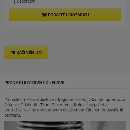
Usporediti
3
n
o
t
d
p
DODAJTE U KOŠARICU
5
r
z
o
v
d
j
u
e
c
z
t
d
p
PRIKAŽI VIŠE (11)
i
r
c
i
e
c
.
e
9
r
PRONAĐI REZERVNE DIJELOVE
e
c
e
Pronađite rezervne dijelove i dijagrame za svoju Kärcher opremu za
n
čišćenje. Odaberite "Pronađi rezervne dijelove" za početak
z
pretraživanja ili se obratite svom ovlaštenom Kärcher prodavaču ili
i
partneru.
j
e