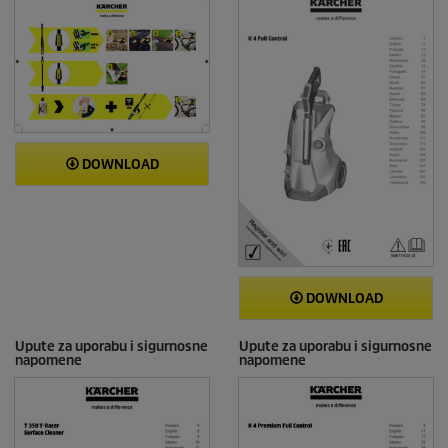
n
z
i
j
e
DOWNLOAD
DOWNLOAD
Upute za uporabu i sigurnosne
Upute za uporabu i sigurnosne
napomene
napomene