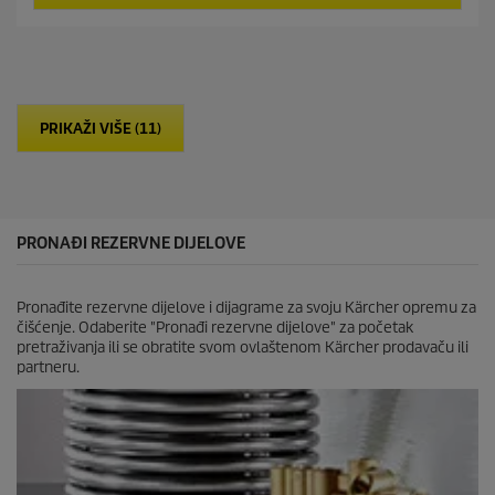
5
r
z
o
v
d
j
u
e
c
z
t
d
p
PRIKAŽI VIŠE (11)
i
r
c
i
e
c
.
e
9
r
PRONAĐI REZERVNE DIJELOVE
e
c
e
Pronađite rezervne dijelove i dijagrame za svoju Kärcher opremu za
n
čišćenje. Odaberite "Pronađi rezervne dijelove" za početak
z
pretraživanja ili se obratite svom ovlaštenom Kärcher prodavaču ili
i
partneru.
j
e