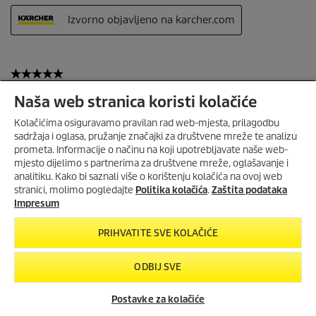
Naša web stranica koristi kolačiće
Kolačićima osiguravamo pravilan rad web-mjesta, prilagodbu
sadržaja i oglasa, pružanje značajki za društvene mreže te analizu
prometa. Informacije o načinu na koji upotrebljavate naše web-
mjesto dijelimo s partnerima za društvene mreže, oglašavanje i
ISKORISTI DO 30%
analitiku. Kako bi saznali više o korištenju kolačića na ovoj web
POPUSTA U KOLOVOZU
stranici, molimo pogledajte
Politika kolačića
.
Zaštita podataka
Do
30% popusta
na odabrane
Impresum
Home & Garden uređaje
i
20%
popusta
na
dodatke
za
PRIHVATITE SVE KOLAČIĆE
višenamjenske usisavače
.
Vrijedi od
1.8.2026. do 31.8.2026.
ODBIJ SVE
PROVJERI PONUDU
Postavke za kolačiće