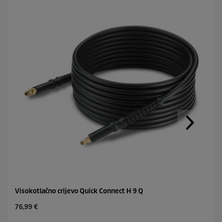
Visokotlačno crijevo Quick Connect H 9 Q
C
76,99 €
u