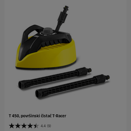
T 450, površinski čistač T-Racer
4.4
(9)
4