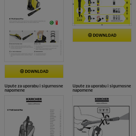
j
e
DOWNLOAD
DOWNLOAD
Upute za uporabu i sigurnosne
Upute za uporabu i sigurnosne
napomene
napomene