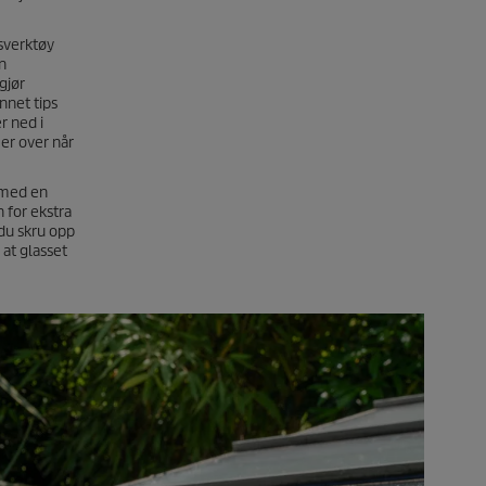
gsverktøy
en
gjør
nnet tips
r ned i
mer over når
r med en
n for ekstra
 du skru opp
 at glasset