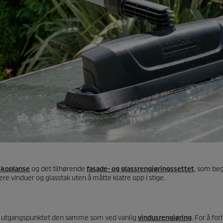
skoplanse
og det tilhørende
fasade- og glassrengjøringssettet
, som be
ere vinduer og glasstak uten å måtte klatre opp i stige.
en i utgangspunktet den samme som ved vanlig
vindusrengjøring
. For å for