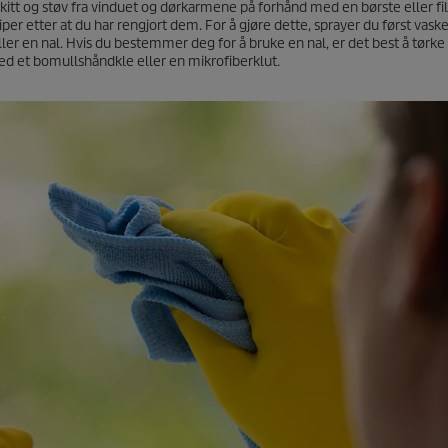
 skitt og støv fra vinduet og dørkarmene på forhånd med en børste eller fi
triper etter at du har rengjort dem. For å gjøre dette, sprayer du først vas
ler en nal. Hvis du bestemmer deg for å bruke en nal, er det best å tørke 
med et bomullshåndkle eller en mikrofiberklut.