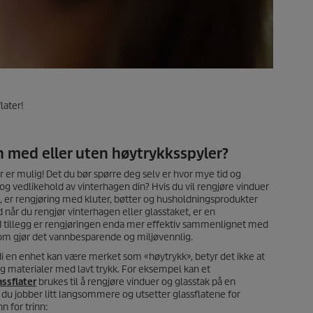
later!
 med eller uten høytrykksspyler?
r er mulig! Det du bør spørre deg selv er hvor mye tid og
og vedlikehold av vinterhagen din? Hvis du vil rengjøre vinduer
g, er rengjøring med kluter, bøtter og husholdningsprodukter
d når du rengjør vinterhagen eller glasstaket, er en
 I tillegg er rengjøringen enda mer effektiv sammenlignet med
som gjør det vannbesparende og miljøvennlig.
di en enhet kan være merket som «høytrykk», betyr det ikke at
og materialer med lavt trykk. For eksempel kan et
assflater
brukes til å rengjøre vinduer og glasstak på en
du jobber litt langsommere og utsetter glassflatene for
n for trinn: