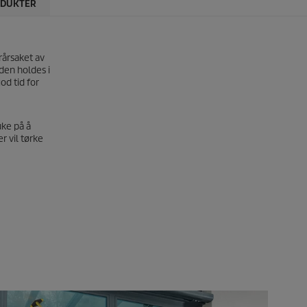
DUKTER
rårsaket av
 den holdes i
od tid for
uke på å
r vil tørke