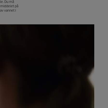
lle. Du må
kemiddelet på
av vannet i