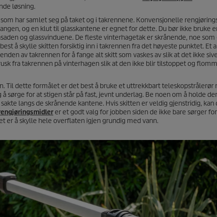
nde løsning.
tt som har samlet seg på taket og i takrennene. Konvensjonelle rengjørin
langen, og en klut til glasskantene er egnet for dette. Du bør ikke bruke 
 fasaden og glassvinduene. De fleste vinterhagetak er skrånende, noe som 
est å skylle skitten forsiktig inn i takrennen fra det høyeste punktet. Et a
 enden av takrennen for å fange alt skitt som vaskes av slik at det ikke sive
rusk fra takrennen på vinterhagen slik at den ikke blir tilstoppet og flom
n. Til dette formålet er det best å bruke et uttrekkbart teleskopstrålerø
g å sørge for at stigen står på fast, jevnt underlag. Be noen om å holde de
 sakte langs de skrånende kantene. Hvis skitten er veldig gjenstridig, kan
rengjøringsmidler
er et godt valg for jobben siden de ikke bare sørger for
net er å skylle hele overflaten igjen grundig med vann.