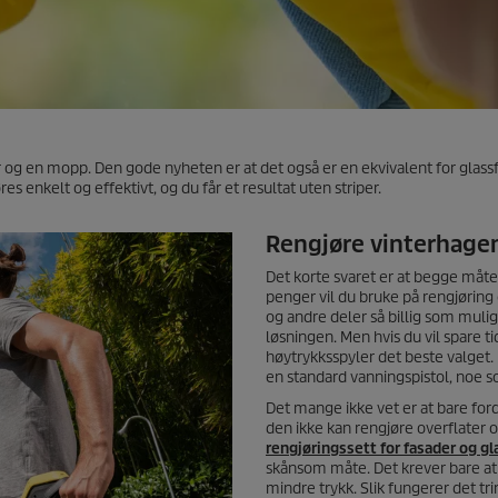
r og en mopp. Den gode nyheten er at det også er en ekvivalent for glassf
res enkelt og effektivt, og du får et resultat uten striper.
Rengjøre vinterhagen
Det korte svaret er at begge måte
penger vil du bruke på rengjøring 
og andre deler så billig som muli
løsningen. Men hvis du vil spare ti
høytrykksspyler det beste valget.
en standard vanningspistol, noe 
Det mange ikke vet er at bare for
den ikke kan rengjøre overflater 
rengjøringssett for fasader og gl
skånsom måte. Det krever bare at 
mindre trykk. Slik fungerer det trin