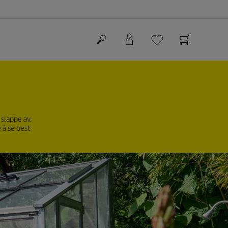
slappe av.
 å se best