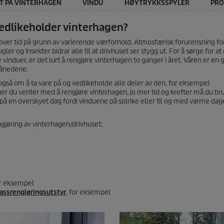
T PÅ VINTERHAGEN
VINDU
HØYTRYKKSSPYLER
PRO
vedlikeholder vinterhagen?
t over tid på grunn av varierende værforhold. Atmosfærisk forurensning fo
ugler og insekter bidrar alle til at drivhuset ser stygg ut. For å sørge for at
 vinduer, er det lurt å rengjøre vinterhagen to ganger i året. Våren er en g
rmånedene.
gså om å ta vare på og vedlikeholde alle deler av den, for eksempel
er du venter med å rengjøre vinterhagen, jo mer tid og krefter må du br
på en overskyet dag fordi vinduene på solrike eller til og med varme dage
ngjøring av vinterhagen/drivhuset:
or eksempel
lassrengjøringsutstyr
, for eksempel