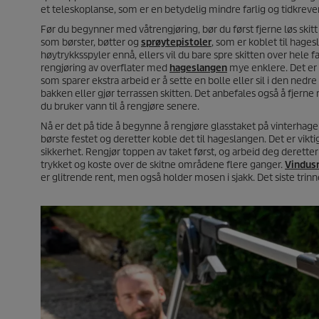
et teleskoplanse, som er en betydelig mindre farlig og tidkreve
Før du begynner med våtrengjøring, bør du først fjerne løs ski
som børster, bøtter og
sprøytepistoler
, som er koblet til hages
høytrykksspyler ennå, ellers vil du bare spre skitten over hele
rengjøring av overflater med
hageslangen
mye enklere. Det er b
som sparer ekstra arbeid er å sette en bolle eller sil i den nedre
bakken eller gjør terrassen skitten. Det anbefales også å fjerne 
du bruker vann til å rengjøre senere.
Nå er det på tide å begynne å rengjøre glasstaket på vinterhage
børste festet og deretter koble det til hageslangen. Det er vikti
sikkerhet. Rengjør toppen av taket først, og arbeid deg deretter
trykket og koste over de skitne områdene flere ganger.
Vindus
er glitrende rent, men også holder mosen i sjakk. Det siste trin