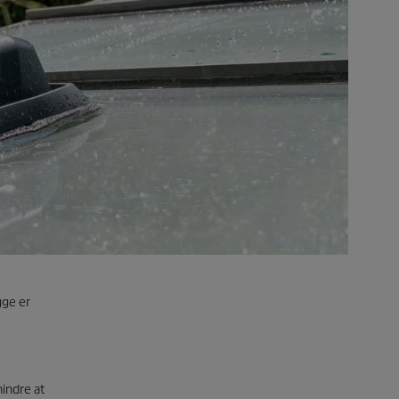
gge er
hindre at