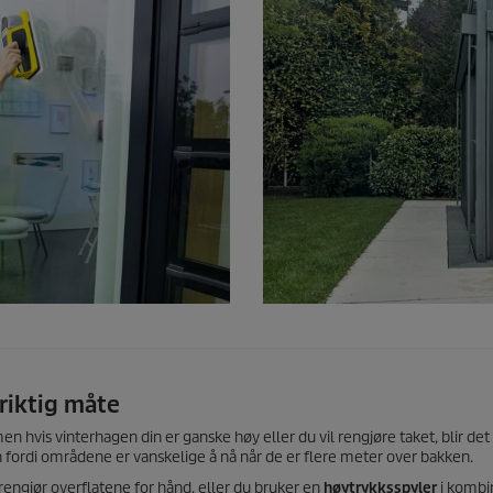
 riktig måte
n hvis vinterhagen din er ganske høy eller du vil rengjøre taket, blir det l
n fordi områdene er vanskelige å nå når de er flere meter over bakken.
 rengjør overflatene for hånd, eller du bruker en
høytrykksspyler
i kombi