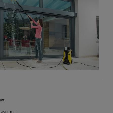
itt
nasjon med