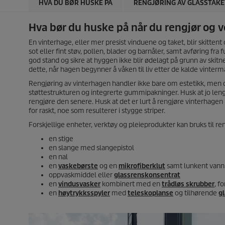
HVA DU BØR HUSKE PÅ
RENGJØRING AV GLASSTAKE
Hva bør du huske på når du rengjør og 
En vinterhage, eller mer presist vinduene og taket, blir skitten
sot eller fint støv, pollen, blader og barnåler, samt avføring fra f
god stand og sikre at hyggen ikke blir ødelagt på grunn av skitne
dette, når hagen begynner å våken til liv etter de kalde vinte
Rengjøring av vinterhagen handler ikke bare om estetikk, men o
støttestrukturen og integrerte gummipakninger. Husk at jo leng
rengjøre den senere. Husk at det er lurt å rengjøre vinterhagen 
for raskt, noe som resulterer i stygge striper.
Forskjellige enheter, verktøy og pleieprodukter kan bruks til re
en stige
en slange med slangepistol
en nal
en
vaskebørste
og en
mikrofiberklut
samt lunkent vann
oppvaskmiddel eller
glassrenskonsentrat
en
vindusvasker
kombinert med en
trådløs skrubber
, f
en
høytrykksspyler
med
teleskoplanse
og tilhørende
g