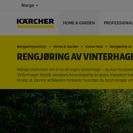
Norge
HOME & GARDEN
PROFESSIONA
Rengjøringsutstyr
Home & Garden
Know How
Rengjøring av
RENGJØRING AV VINTERHAGE:
Mange drømmer om å ha sin egen vinterhage – du kan ha plantene
Vinterhager består vanligvis hovedsakelig av glass, inkludert tak
mulig ut. Denne artikkelen forklarer hvordan du best rengjør vi