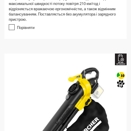
0
максимальної швидкості потоку повітря 210 км/год і
з
відрізняється вражаючою ергономічністю, а також відмінним
5
балансуванням. Поставляється без акумулятора і зарядного
з
пристрою.
і
р
Порівняти
о
к
.