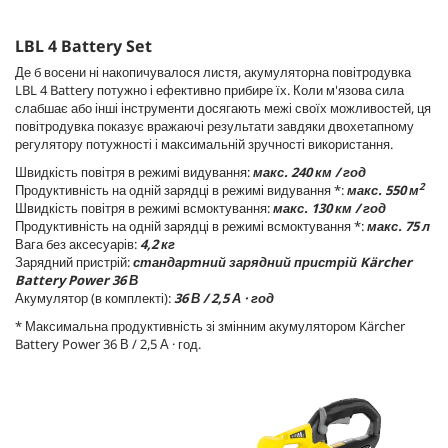
LBL 4 Battery Set
Де б восени ні накопичувалося листя, акумуляторна повітродувка
LBL 4 Battery потужно і ефективно прибире їх. Коли м'язова сила
слабшає або інші інструменти досягають межі своїх можливостей, ця
повітродувка показує вражаючі результати завдяки двохетапному
регулятору потужності і максимальній зручності використання.
Швидкість повітря в режимі видування:
макс. 240 км / год
2
Продуктивність на одній зарядці в режимі видування *:
макс. 550 м
Швидкість повітря в режимі всмоктування:
макс. 130 км / год
Продуктивність на одній зарядці в режимі всмоктування *:
макс. 75 л
Вага без аксесуарів:
4,2 кг
Зарядний пристрій:
стандартний зарядний пристрій Kärcher
Battery Power 36 В
Акумулятор (в комплекті):
36 В / 2,5 А · год
* Максимальна продуктивність зі змінним акумулятором Kärcher
Battery Power 36 В / 2,5 А · год.