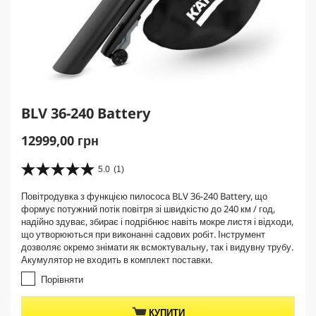
BLV 36-240 Battery
C
12999,00 грн
u
r
5.0
(1)
5
r
.
Повітродувка з функцією пилососа BLV 36-240 Battery, що
e
0
формує потужний потік повітря зі швидкістю до 240 км / год,
з
n
надійно здуває, збирає і подрібнює навіть мокре листя і відходи,
5
t
що утворюються при виконанні садових робіт. Інструмент
з
p
дозволяє окремо знімати як всмоктувальну, так і видувну трубу.
і
Акумулятор не входить в комплект поставки.
r
р
о
o
Порівняти
к
d
.
u
КУПИТИ
1