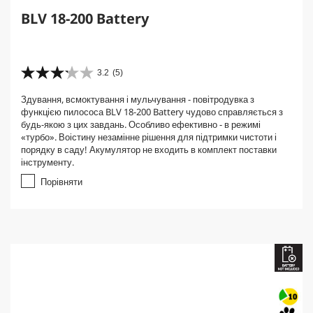
BLV 18-200 Battery
3.2
(5)
3
.
Здування, всмоктування і мульчування - повітродувка з
2
функцією пилососа BLV 18-200 Battery чудово справляється з
з
будь-якою з цих завдань. Особливо ефективно - в режимі
5
«турбо». Воістину незамінне рішення для підтримки чистоти і
з
порядку в саду! Акумулятор не входить в комплект поставки
і
інструменту.
р
о
Порівняти
к
.
5
в
і
д
г
у
к
у