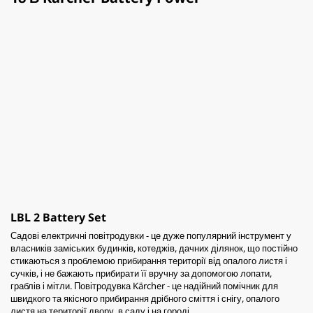
LBL 2 Battery Set
Садові електричні повітродувки - це дуже популярний інструмент у
власників заміських будинків, котеджів, дачних ділянок, що постійно
стикаються з проблемою прибирання території від опалого листя і
сучків, і не бажають прибирати її вручну за допомогою лопати,
граблів і мітли. Повітродувка Kärcher - це надійний помічник для
швидкого та якісного прибирання дрібного сміття і снігу, опалого
листя на території двору, в саду і на городі.