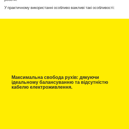
У практичному використанні особливо важливі такі особливості:
Максимальна свобода рухів: дякуючи
ідеальному балансуванню та відсутністю
кабелю електроживлення.