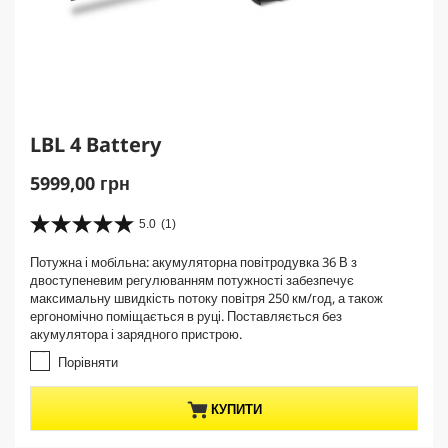
LBL 4 Battery
C
5999,00 грн
u
r
5.0
(1)
5
r
.
Потужна і мобільна: акумуляторна повітродувка 36 В з
e
0
двоступеневим регулюванням потужності забезпечує
з
n
максимальну швидкість потоку повітря 250 км/год, а також
5
t
ергономічно поміщається в руці. Поставляється без
з
p
акумулятора і зарядного пристрою.
і
r
р
Порівняти
о
o
к
d
КУПИТИ
.
u
1
c