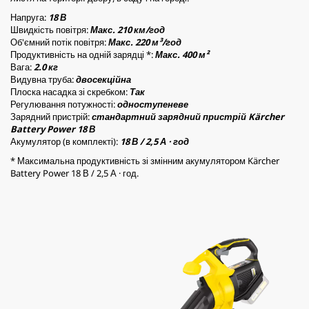
Напруга:
18 В
Швидкість повітря:
Макс. 210 км/год
Об'ємний потік повітря:
Макс. 220 м³/год
Продуктивність на одній зарядці *:
Макс. 400 м²
Вага:
2.0 кг
Видувна труба:
двосекційна
Плоска насадка зі скребком:
Так
Регулювання потужності:
одноступеневе
Зарядний пристрій:
стандартний зарядний пристрій Kärcher
Battery Power 18 В
Акумулятор (в комплекті):
18 В / 2,5 А · год
* Максимальна продуктивність зі змінним акумулятором Kärcher
Battery Power 18 В / 2,5 А · год.