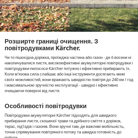
Розширте границі очищення. З
повітродувками Kärcher.
Чи то пішохідна доріжка, проїжджа частина або газон - де б восени ні
накопичувалися листя, високоефективні акумуляторні повітродувки і
повітродувки-пилососи Kärcher потужно і ефективно прибирають їх.
Коли м'язова сила слабшає або інші інструменти досягають межі
своїх можливостей, вони вражають швидкістю повітря до 240 км / год
і максимальною зручністю експлуатації - швидко і ефективно
очищаючи поверхні від листя.
Особливості повітродувки
Повітродувки акумуляторні Kärcher підходять для швидкого
прибирання листя, скошеної трави та дрібного сміття з доріжок,
терас, під’їздів і газонів. Вони зручні там, де важливі мобільність,
точне спрямування повітряного потоку та швидка готовність до
роботи.