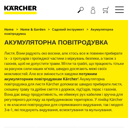
Кошик
Home
Home & Garden
Садовий інструмент
Акумуляторна
повітродувка
АКУМУЛЯТОРНА ПОВІТРОДУВКА
Листя. Вони радують око восени, але хтось все ж повинен прибирати
їх - з тротуарів і проїжджої частини з міркувань безпеки, а також з
газонів, щоб не допустити травм. Мітли та граблі, що працюють тільки
за рахунок сили наших м'язів, швидко досягають межі своїх
можливостей. Але все змінюється завдяки
потужним
акумуляторним повітродувкам Kärcher
! Акумуляторна
повітродувка для листя Kärcher допомагає швидко прибирати листя,
скошену траву та дрібне сміття з доріжок, під’їздів, терас і газонів.
Вона дає вищу продуктивність, не обмежує рух кабелем і зручна для
регулярного догляду за прибудинковою територією. У лінійці Kärcher
є як класичні повітродувки для спрямованого видування, так і моделі
3-в-1, які поєднують видування, всмоктування та мульчування.