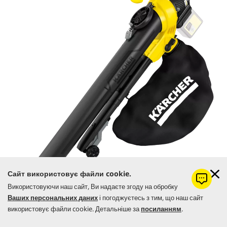
Сайт використовує файли cookie.
Використовуючи наш сайт, Ви надаєте згоду на обробку
BLV 36-240 Battery
Ваших персональних даних
і погоджуєтесь з тим, що наш сайт
Листя, трава, зрізані дрібні гілки живоплоту: у них немає шансів
використовує файли cookie. Детальніше за
посиланням
.
перед повітродувкою-пилососом BLV 36-240 з живленням від
акумулятора і безщітковим, надзвичайно ефективним двигуном.