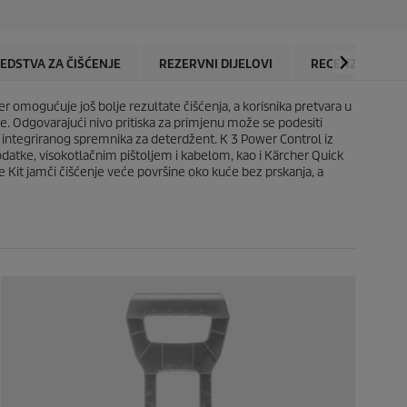
e
e
c
c
z
z
t
t
d
d
p
p
i
i
r
r
EDSTVA ZA ČIŠĆENJE
REZERVNI DIJELOVI
RECENZIJE
c
c
i
i
e
e
c
c
.
.
r omogućuje još bolje rezultate čišćenja, a korisnika pretvara u
e
e
2
1
ce. Odgovarajući nivo pritiska za primjenu može se podesiti
r
9
iz integriranog spremnika za deterdžent. K 3 Power Control iz
e
r
datke, visokotlačnim pištoljem i kabelom, kao i Kärcher
Quick
c
e
Kit jamči čišćenje veće površine oko kuće bez prskanja, a
e
c
n
e
z
n
i
z
j
i
e
j
e