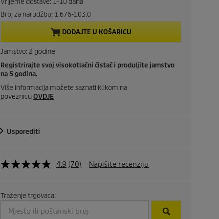
Vrijeme dostave: 1-10 dana
r
Broj za narudžbu:
1.676-103.0
e
DODAJTE U KOŠARICU
n
Jamstvo: 2 godine
Registrirajte svoj visokotlačni čistač i produljite jamstvo
t
na 5 godina.
p
Više informacija možete saznati klikom na
poveznicu
OVDJE
r
o
Usporediti
d
4.9
(70)
Napišite recenziju
u
c
Traženje trgovaca:
t