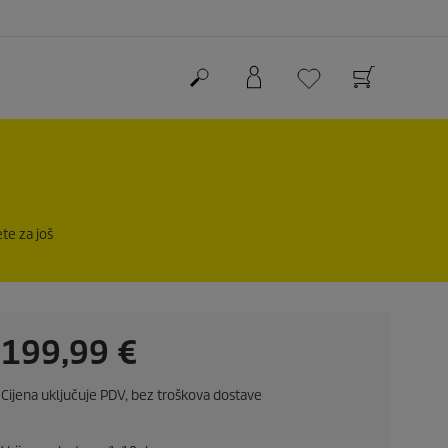
te za još
C
199,99 €
u
Cijena uključuje PDV, bez troškova dostave
r