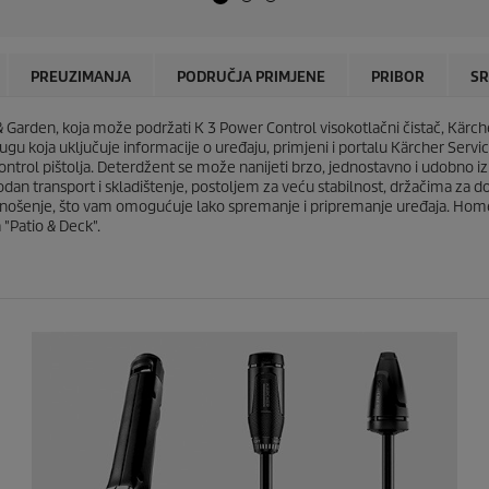
e
c
z
t
d
p
i
r
PREUZIMANJA
PODRUČJA PRIMJENE
PRIBOR
SR
c
i
e
c
.
& Garden, koja može podržati K 3 Power Control visokotlačni čistač, Kärche
e
1
ugu koja uključuje informacije o uređaju, primjeni i portalu Kärcher Servi
9
Control pištolja. Deterdžent se može nanijeti brzo, jednostavno i udobno 
r
n transport i skladištenje, postoljem za veću stabilnost, držačima za do
e
a nošenje, što vam omogućuje lako spremanje i pripremanje uređaja. Home 
c
 "Patio & Deck".
e
n
z
i
j
e