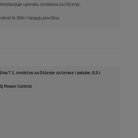
dnostavljuje uporabu sredstava za čišćenje.
tost te štite i njeguju površinu.
a T 1, sredstvo za čišćenje za terase i palube, 0,5 l
0 Q Power Control