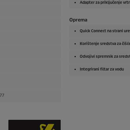
Adapter za priključenje vrt
Oprema
Quick Connect
na strani ur
Korištenje sredstva za čiš
Odvojivi spremnik za sredst
Integrirani filtar za vodu
677