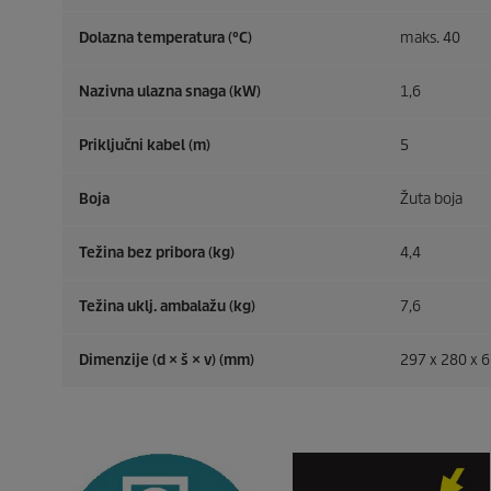
Dolazna temperatura (°C)
maks. 40
Nazivna ulazna snaga (kW)
1,6
Priključni kabel (m)
5
Boja
Žuta boja
Težina bez pribora (kg)
4,4
Težina uklj. ambalažu (kg)
7,6
Dimenzije (d × š × v) (mm)
297 x 280 x 