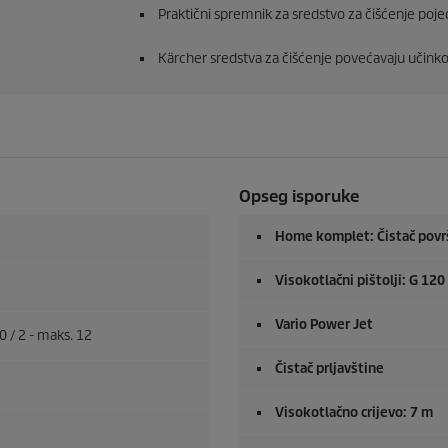
Praktični spremnik za sredstvo za čišćenje poje
Kärcher sredstva za čišćenje povećavaju učinkovi
Opseg isporuke
Home komplet: Čistač površin
Visokotlačni pištolji: G 12
Vario Power Jet
0 / 2 - maks. 12
Čistač prljavštine
Visokotlačno crijevo: 7 m