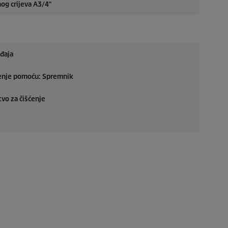
nog crijeva A3/4"
eđaja
ćenje pomoću: Spremnik
vo za čišćenje