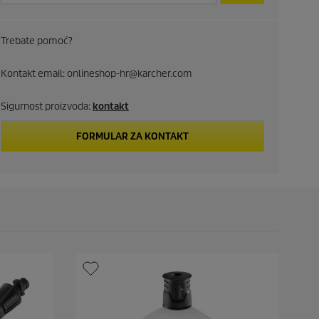
p
Trebate pomoć?
r
i
Kontakt email: onlineshop-hr@karcher.com
c
Sigurnost proizvoda:
kontakt
e
FORMULAR ZA KONTAKT