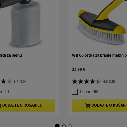
nica za pjenu
WB 60 četka za pranje mekih p
C
33,99 €
u
r
3.7
(30)
4.3
(19)
4
r
.
e
editi
Usporediti
3
n
o
t
d
p
DODAJTE U KOŠARICU
DODAJTE U KOŠAR
5
r
z
o
v
d
j
u