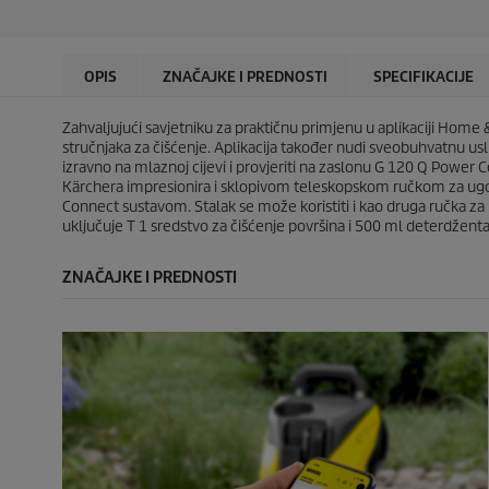
e
e
c
c
z
z
t
t
d
d
p
p
i
i
r
r
OPIS
ZNAČAJKE I PREDNOSTI
SPECIFIKACIJE
c
c
i
i
e
e
c
c
.
.
Zahvaljujući savjetniku za praktičnu primjenu u aplikaciji Home 
e
e
4
3
stručnjaka za čišćenje. Aplikacija također nudi sveobuhvatnu usl
9
0
izravno na mlaznoj cijevi i provjeriti na zaslonu G 120 Q Power 
r
r
Kärchera impresionira i sklopivom teleskopskom ručkom za ugoda
e
e
Connect
sustavom. Stalak se može koristiti i kao druga ručka z
c
c
uključuje T 1 sredstvo za čišćenje površina i 500 ml deterdženta
e
e
n
n
ZNAČAJKE I PREDNOSTI
z
z
i
i
j
j
e
e