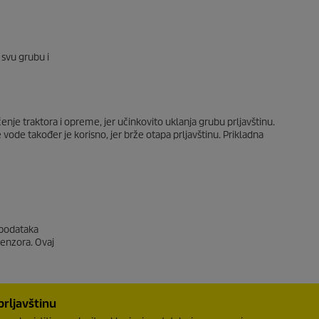
, svu grubu i
išćenje traktora i opreme, jer učinkovito uklanja grubu prljavštinu.
e vode također je korisno, jer brže otapa prljavštinu. Prikladna
 podataka
senzora. Ovaj
prljavštinu