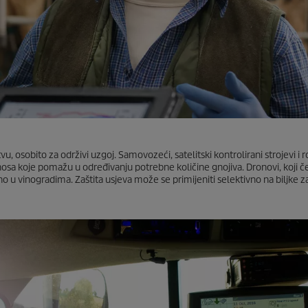
vu, osobito za održivi uzgoj. Samovozeći, satelitski kontrolirani strojevi i r
inosa koje pomažu u određivanju potrebne količine gnojiva. Dronovi, koji č
bno u vinogradima. Zaštita usjeva može se primijeniti selektivno na biljke