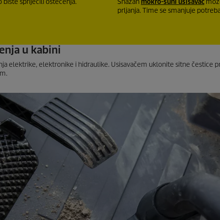
 biste spriječili oštećenja.
Snažan
mokro-suhi usisavač
može 
prljanja. Time se smanjuje potreba 
ćenja u kabini
a elektrike, elektronike i hidraulike. Usisavačem uklonite sitne čestice pr
om.