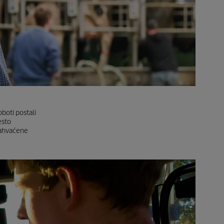
oboti postali
esto
 zahvaćene