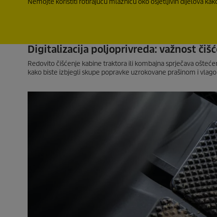
Nemojte koristiti rotirajuću mlaznicu oko osjetljivih dijelova kako
Digitalizacija poljoprivreda: važnost čiš
Redovito čišćenje kabine traktora ili kombajna sprječava oštećenj
kako biste izbjegli skupe popravke uzrokovane prašinom i vlag