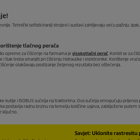
je!
nije. Tehnički sofisticiraniji strojevi i sustavi zahtijevaju veću pažnju. Ipak
korištenje tlačnog perača
dio opreme za čišćenje na farmama je
visokotlačni perač
. Koristi se za č
 i tlak treba smanjiti pri čišćenju hidraulike i elektronike. Korištenje vruć
čišćenje olakšavaju postizanje željenog rezultata bez oštećenja.
ničke kutije i ISOBUS sučelja na traktorima. Ova sučelja omogućuju prijenos
irka postavlja radnu brzinu na temelju količine usjeva, zabilježene putem 
e ključno.
Savjet: Uklonite rastresitu 