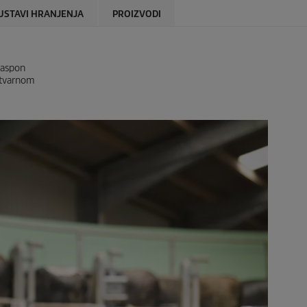
USTAVI HRANJENJA
PROIZVODI
 Raspon
 stvarnom