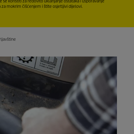
se koristiti za redovito uklanjanje ostataka i usporavanje
za mokrim čišćenjem i štite osjetljivi dijelovi.
ljavštine