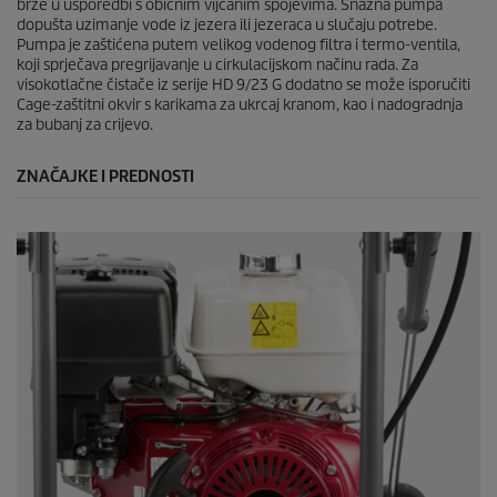
brže u usporedbi s običnim vijčanim spojevima. Snažna pumpa
dopušta uzimanje vode iz jezera ili jezeraca u slučaju potrebe.
Pumpa je zaštićena putem velikog vodenog filtra i termo-ventila,
koji sprječava pregrijavanje u cirkulacijskom načinu rada. Za
visokotlačne čistače iz serije HD 9/23 G dodatno se može isporučiti
Cage-zaštitni okvir s karikama za ukrcaj kranom, kao i nadogradnja
za bubanj za crijevo.
ZNAČAJKE I PREDNOSTI