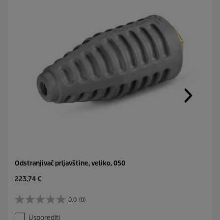
Odstranjivač prljavštine, veliko, 050
C
223,74 €
u
r
0.0
(0)
0
r
.
e
Usporediti