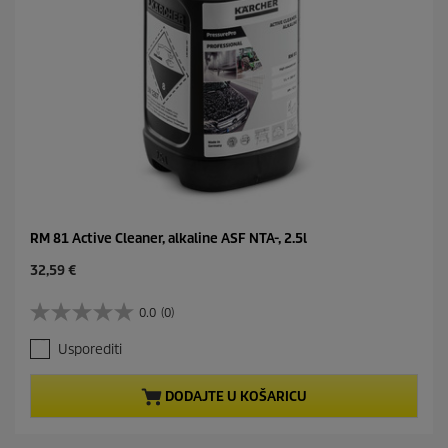
RM 81 Active Cleaner, alkaline ASF NTA-, 2.5l
C
32,59 €
u
r
0.0
(0)
0
r
.
e
Usporediti
0
n
o
t
d
p
DODAJTE U KOŠARICU
5
r
z
o
v