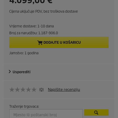
4.099,00 €
u
Cijena uključuje PDV, bez troškova dostave
r
Vrijeme dostave: 1-10 dana
r
Broj za narudžbu:
1.187-906.0
e
DODAJTE U KOŠARICU
n
Jamstvo: 1 godina
t
Usporediti
p
r
(0)
Napišite recenziju
o
d
Traženje trgovaca: