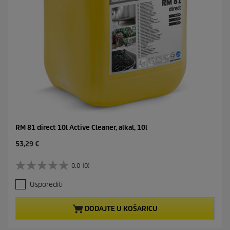
RM 81 direct 10l Active Cleaner, alkal, 10l
C
53,29 €
u
r
0.0
(0)
0
r
.
e
Usporediti
0
n
o
t
d
p
DODAJTE U KOŠARICU
5
r
z
o