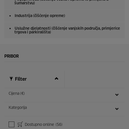
šumarstvu)
c
o
n
Industrija (čišćenje opreme)
d
s
Uslužne djelatnosti (čišćenje vanjskih područja, primjerice
trgova i parkirališta)
PRIBOR
Filter
Cijena (€)
Kategorija
Dostupno online
(56)