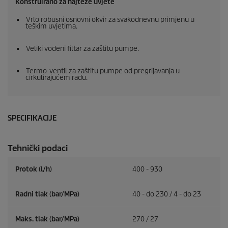
Konstruirano za najteže uvjete
Vrlo robusni osnovni okvir za svakodnevnu primjenu u
teškim uvjetima.
Veliki vodeni filtar za zaštitu pumpe.
Termo-ventil za zaštitu pumpe od pregrijavanja u
cirkulirajućem radu.
SPECIFIKACIJE
Tehnički podaci
Protok (l/h)
400 - 930
Radni tlak (bar/MPa)
40 - do 230 / 4 - do 23
Maks. tlak (bar/MPa)
270 / 27