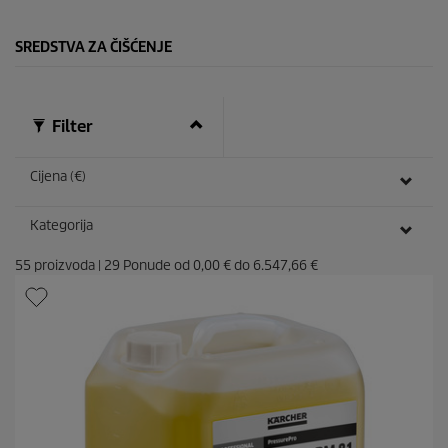
e
.
SREDSTVA ZA ČIŠĆENJE
Filter
Cijena (€)
Kategorija
55
proizvoda
|
29
Ponude od
0,00 €
do
6.547,66 €