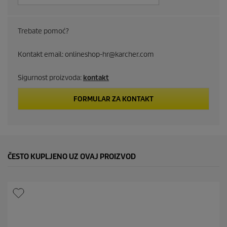
u
c
Trebate pomoć?
t
Kontakt email: onlineshop-hr@karcher.com
p
Sigurnost proizvoda:
kontakt
r
i
FORMULAR ZA KONTAKT
c
e
ČESTO KUPLJENO UZ OVAJ PROIZVOD