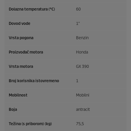
Dolazna temperatura (°C)
60
Dovod vode
1″
Vrsta pogona
Benzin
Proizvođač motora
Honda
Vrsta motora
GX 390
Broj korisnika istovremeno
1
Mobilnost
Mobilni
Boja
antracit
Težina (s priborom) (kg)
75,5