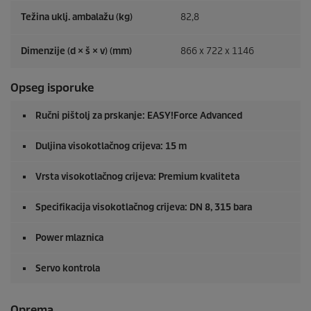
Težina uklj. ambalažu (kg)
82,8
Dimenzije (d × š × v) (mm)
866 x 722 x 1146
Opseg isporuke
Ručni pištolj za prskanje:
EASY!Force
Advanced
Duljina visokotlačnog crijeva: 15 m
Vrsta visokotlačnog crijeva: Premium kvaliteta
Specifikacija visokotlačnog crijeva: DN 8, 315 bara
Power mlaznica
Servo kontrola
Oprema