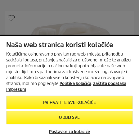
d
j
u
e
c
z
t
d
p
i
r
c
i
e
c
Naša web stranica koristi kolačiće
.
e
Kolačićima osiguravamo pravilan rad web-mjesta, prilagodbu
sadržaja i oglasa, pružanje značajki za društvene mreže te analizu
prometa. Informacije o načinu na koji upotrebljavate naše web-
mjesto dijelimo s partnerima za društvene mreže, oglašavanje i
MIJENJAMO ČIŠĆENJE IZ
analitiku. Kako bi saznali više o korištenju kolačića na ovoj web
TEMELJA!
stranici, molimo pogledajte
Politika kolačića
.
Zaštita podataka
eco!Booster podiže učinkovitost i
Impresum
održivost čišćenja na višu razinu s
povećanjem performansi od 50
PRIHVATITE SVE KOLAČIĆE
posto.
ODBIJ SVE
ECO!BOOSTER MLAZNICA
Postavke za kolačiće