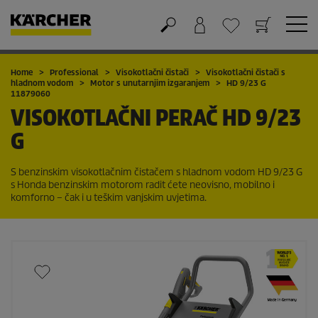
Košarica
Lista želja
Home
Professional
Visokotlačni čistači
Visokotlačni čistači s
hladnom vodom
Motor s unutarnjim izgaranjem
HD 9/23 G
11879060
VISOKOTLAČNI PERAČ
HD 9/23
G
S benzinskim visokotlačnim čistačem s hladnom vodom HD 9/23 G
s Honda benzinskim motorom radit ćete neovisno, mobilno i
komforno – čak i u teškim vanjskim uvjetima.