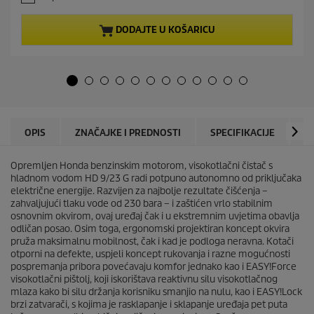
0
n
o
t
d
p
DODAJTE U KOŠARICU
5
r
z
o
v
d
j
u
e
c
z
t
d
p
i
r
OPIS
ZNAČAJKE I PREDNOSTI
SPECIFIKACIJE
P
c
i
e
c
.
Opremljen Honda benzinskim motorom, visokotlačni čistač s
e
hladnom vodom HD 9/23 G radi potpuno autonomno od priključaka
električne energije. Razvijen za najbolje rezultate čišćenja –
zahvaljujući tlaku vode od 230 bara – i zaštićen vrlo stabilnim
osnovnim okvirom, ovaj uređaj čak i u ekstremnim uvjetima obavlja
odličan posao. Osim toga, ergonomski projektiran koncept okvira
pruža maksimalnu mobilnost, čak i kad je podloga neravna. Kotači
otporni na defekte, uspjeli koncept rukovanja i razne mogućnosti
pospremanja pribora povećavaju komfor jednako kao i
EASY!Force
visokotlačni pištolj, koji iskorištava reaktivnu silu visokotlačnog
mlaza kako bi silu držanja korisniku smanjio na nulu, kao i
EASY!Lock
brzi zatvarači, s kojima je rasklapanje i sklapanje uređaja pet puta