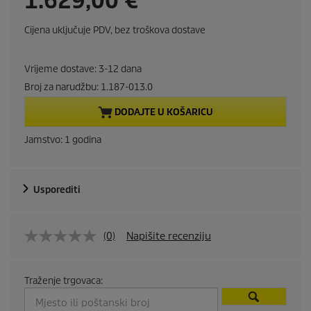
1.629,00 €
u
Cijena uključuje PDV, bez troškova dostave
r
Vrijeme dostave: 3-12 dana
r
Broj za narudžbu:
1.187-013.0
e
DODAJTE U KOŠARICU
n
Jamstvo: 1 godina
t
Usporediti
p
r
(0)
Napišite recenziju
o
d
Traženje trgovaca: