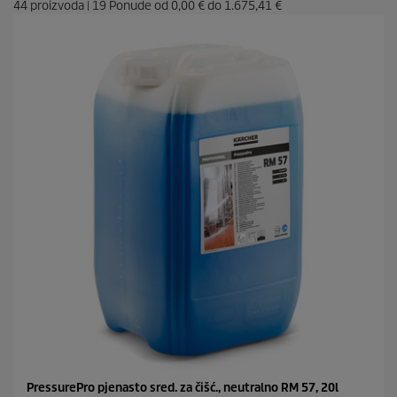
44
proizvoda
|
19
Ponude od
0,00 €
do
1.675,41 €
PressurePro pjenasto sred. za čišć., neutralno RM 57, 20l