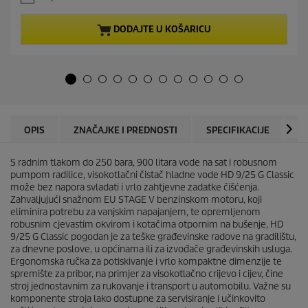
0
n
o
t
d
p
DODAJTE U KOŠARICU
5
r
z
o
v
d
j
u
e
c
z
t
d
p
i
r
OPIS
ZNAČAJKE I PREDNOSTI
SPECIFIKACIJE
P
c
i
e
c
.
S radnim tlakom do 250 bara, 900 litara vode na sat i robusnom
e
pumpom radilice, visokotlačni čistač hladne vode HD 9/25 G Classic
može bez napora svladati i vrlo zahtjevne zadatke čišćenja.
Zahvaljujući snažnom EU STAGE V benzinskom motoru, koji
eliminira potrebu za vanjskim napajanjem, te opremljenom
robusnim cjevastim okvirom i kotačima otpornim na bušenje, HD
9/25 G Classic pogodan je za teške građevinske radove na gradilištu,
za dnevne poslove, u općinama ili za izvođače građevinskih usluga.
Ergonomska ručka za potiskivanje i vrlo kompaktne dimenzije te
spremište za pribor, na primjer za visokotlačno crijevo i cijev, čine
stroj jednostavnim za rukovanje i transport u automobilu. Važne su
komponente stroja lako dostupne za servisiranje i učinkovito