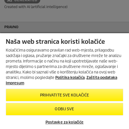
Created with AI (artificial intelligence)
PRAVNO
Opći uvjeti poslovanja trgovca
Naša web stranica koristi kolačiće
Opći uvjeti poslovanja servis
Impresum
Kolačićima osiguravamo pravilan rad web-mjesta, prilagodbu
sadržaja i oglasa, pružanje značajki za društvene mreže te analizu
Zaštita podataka
prometa. Informacije o načinu na koji upotrebljavate naše web-
Sitemap
mjesto dijelimo s partnerima za društvene mreže, oglašavanje i
MIJENJAMO ČIŠĆENJE IZ
Politika kolačića
analitiku. Kako bi saznali više o korištenju kolačića na ovoj web
TEMELJA!
stranici, molimo pogledajte
Politika kolačića
.
Zaštita podataka
Podrška
eco!Booster podiže učinkovitost i
Impresum
održivost čišćenja na višu razinu s
Često postavljana pitanja
povećanjem performansi od 50
PRIHVATITE SVE KOLAČIĆE
posto.
KONTAKT
ODBIJ SVE
ECO!BOOSTER MLAZNICA
SERVIS
SOCIAL MEDIA
Postavke za kolačiće