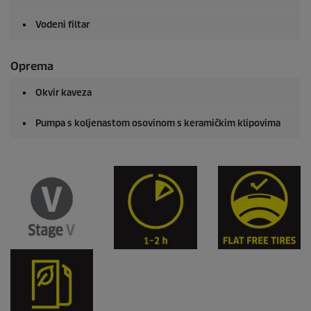
Vodeni filtar
Oprema
Okvir kaveza
Pumpa s koljenastom osovinom s keramičkim klipovima