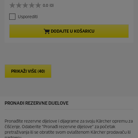
r
0.0
(0)
0
r
.
e
Usporediti
0
n
o
t
d
p
DODAJTE U KOŠARICU
5
r
z
o
v
d
j
u
e
c
z
t
d
p
PRIKAŽI VIŠE (40)
i
r
c
i
e
c
.
e
PRONAĐI REZERVNE DIJELOVE
Pronađite rezervne dijelove i dijagrame za svoju Kärcher opremu za
čišćenje. Odaberite "Pronađi rezervne dijelove" za početak
pretraživanja ili se obratite svom ovlaštenom Kärcher prodavaču ili
partneru.