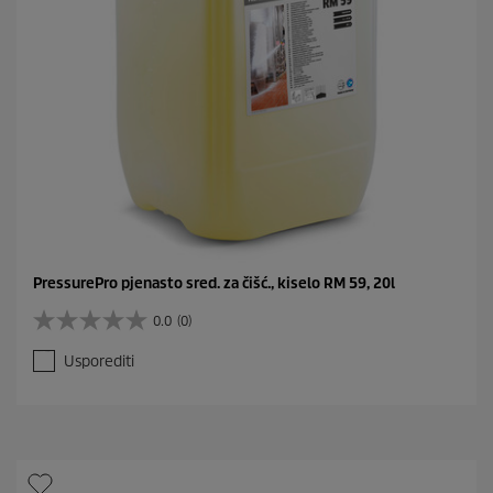
PressurePro pjenasto sred. za čišć., kiselo RM 59, 20l
0.0
(0)
0
.
Usporediti
0
o
d
5
z
v
j