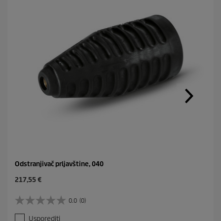
Odstranjivač prljavštine, 040
C
217,55 €
u
r
0.0
(0)
0
r
.
e
Usporediti