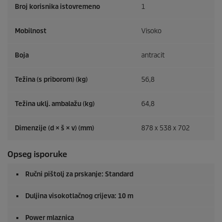
Broj korisnika istovremeno
1
Mobilnost
Visoko
Boja
antracit
Težina (s priborom) (kg)
56,8
Težina uklj. ambalažu (kg)
64,8
Dimenzije (d × š × v) (mm)
878 x 538 x 702
Opseg isporuke
Ručni pištolj za prskanje: Standard
Duljina visokotlačnog crijeva: 10 m
Power mlaznica