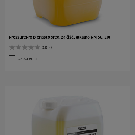
PressurePro pjenasto sred. za čišć., alkalno RM 58, 20l
0.0
(0)
0
.
Usporediti
0
o
d
5
z
v
j
e
z
d
i
c
e
.