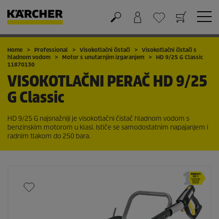
Košarica
Lista želja
Home
Professional
Visokotlačni čistači
Visokotlačni čistači s
hladnom vodom
Motor s unutarnjim izgaranjem
HD 9/25 G Classic
11870130
VISOKOTLAČNI PERAČ
HD 9/25
G Classic
HD 9/25 G najsnažniji je visokotlačni čistač hladnom vodom s
benzinskim motorom u klasi. Ističe se samodostatnim napajanjem i
radnim tlakom do 250 bara.