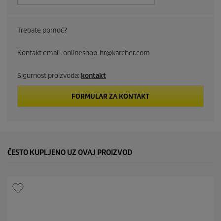
u
c
Trebate pomoć?
t
Kontakt email: onlineshop-hr@karcher.com
p
Sigurnost proizvoda:
kontakt
r
i
FORMULAR ZA KONTAKT
c
e
ČESTO KUPLJENO UZ OVAJ PROIZVOD