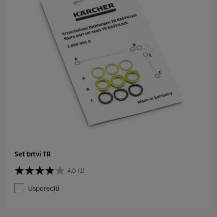
Set brtvi TR
4.0
(1)
4
.
Usporediti
0
o
d