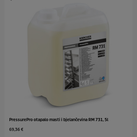
e
z
d
i
c
e
.
PressurePro otapalo masti i bjelančevina RM 731, 5l
C
69,36 €
u