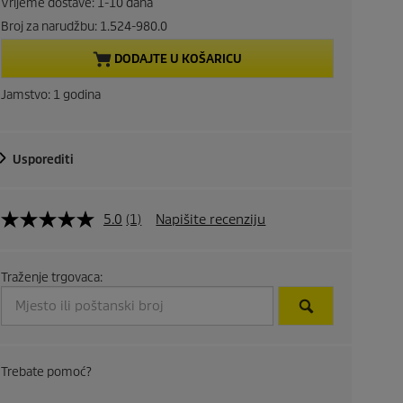
Vrijeme dostave: 1-10 dana
r
Broj za narudžbu:
1.524-980.0
e
DODAJTE U KOŠARICU
n
Jamstvo: 1 godina
t
Usporediti
p
r
5.0
(1)
Napišite recenziju
o
d
Traženje trgovaca:
u
c
Trebate pomoć?
t