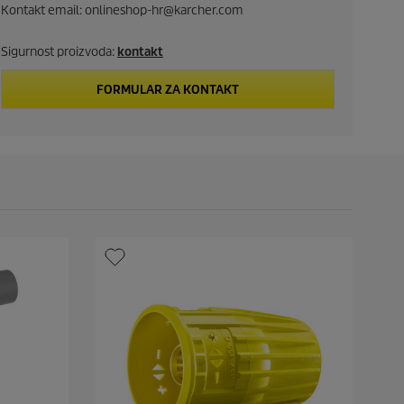
Kontakt email: onlineshop-hr@karcher.com
p
Sigurnost proizvoda:
kontakt
r
i
FORMULAR ZA KONTAKT
c
e