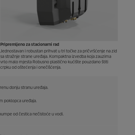
Pripremljeno za stacionarni rad
Jednostavan i robustan prihvat u tri točke za pričvršćenje na zid
sa stražnje strane uređaja. Kompaktna izvedba koja zauzima
vrlo malo mjesta Robusno plastično kućište pouzdano štiti
crpku od oštećenja i onečišćenja.
orenu donju stranu uređaja.
em poklopca uređaja.
tu pumpe od čestica nečistoće u vodi.