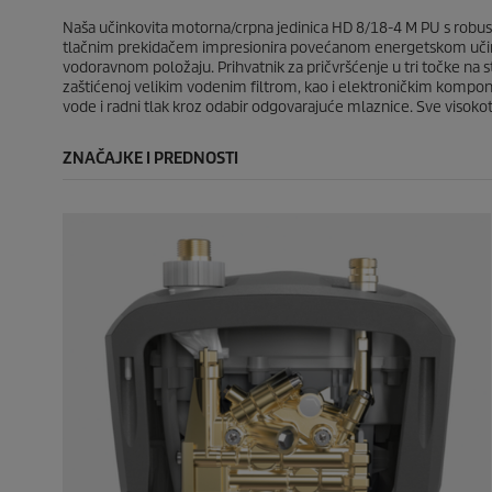
e
e
c
c
.
.
Naša učinkovita motorna/crpna jedinica HD 8/18-4 M PU s robus
e
e
1
tlačnim prekidačem impresionira povećanom energetskom učinkovi
r
vodoravnom položaju. Prihvatnik za pričvršćenje u tri točke na s
e
zaštićenoj velikim vodenim filtrom, kao i elektroničkim kompon
c
vode i radni tlak kroz odabir odgovarajuće mlaznice. Sve vis
e
n
ZNAČAJKE I PREDNOSTI
z
i
j
a