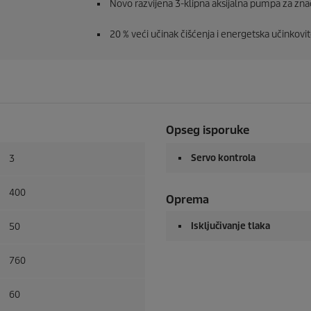
Novo razvijena 3-klipna aksijalna pumpa za znač
20 % veći učinak čišćenja i energetska učinkovit
Opseg isporuke
Servo kontrola
3
400
Oprema
Isključivanje tlaka
50
760
60