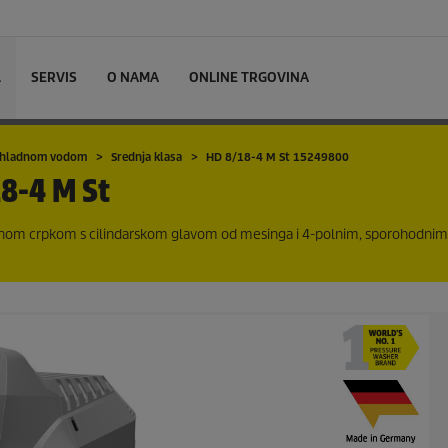
L
SERVIS
O NAMA
ONLINE TRGOVINA
 s hladnom vodom
Srednja klasa
HD 8/18-4 M St 15249800
8-4 M St
alnom crpkom s cilindarskom glavom od mesinga i 4-polnim, sporohodnim