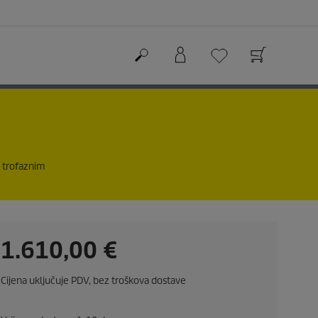
 trofaznim
C
1.610,00 €
u
Cijena uključuje PDV, bez troškova dostave
r