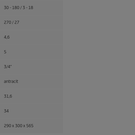
30 - 180 / 3 - 18
270 / 27
4,6
5
3/4″
antracit
31,6
34
290 x 300 x 565