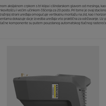
e
c
.
nom aksijalnom crpkom s tri klipa i cilindarskom glavom od mesinga, ka
e
tošću i većim učinkom čišćenja za 20 posto. Pri tome je ovaj stacionarn
tražnjoj strani uređaja omogućuje vertikalnu montažu na zid, kao i horizo
entama dokazuje da je izvedba uređaja vrlo praktična za održavanje. Uz 
okotlačne komponente su putem pouzdanog automatskog tlačnog rasterećen