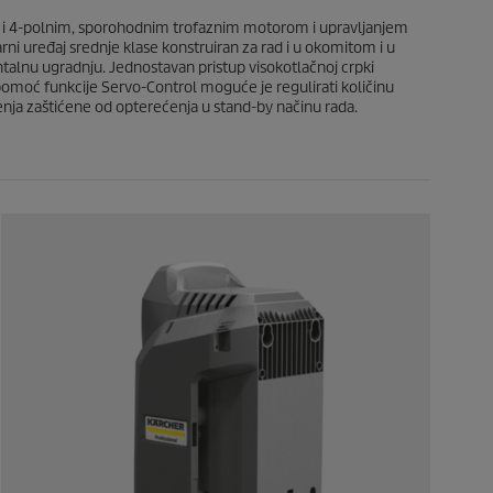
e
c
.
o i 4-polnim, sporohodnim trofaznim motorom i upravljanjem
e
i uređaj srednje klase konstruiran za rad i u okomitom i u
ntalnu ugradnju. Jednostavan pristup visokotlačnoj crpki
pomoć funkcije Servo-Control moguće je regulirati količinu
ja zaštićene od opterećenja u stand-by načinu rada.