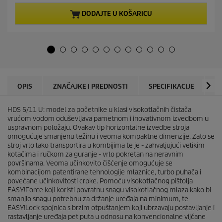
o
t
d
p
DODAJTE U KOŠARICU
5
r
z
o
v
d
j
u
e
c
z
t
d
p
i
r
OPIS
ZNAČAJKE I PREDNOSTI
SPECIFIKACIJE
P
c
i
e
c
.
HDS 5/11 U: model za početnike u klasi visokotlačnih čistača
e
vrućom vodom oduševljava pametnom i inovativnom izvedbom u
uspravnom položaju. Ovakav tip horizontalne izvedbe stroja
omogućuje smanjenu težinu i veoma kompaktne dimenzije. Zato se
stroj vrlo lako transportira u kombijima te je - zahvaljujući velikim
kotačima i ručkom za guranje - vrlo pokretan na neravnim
površinama. Veoma učinkovito čišćenje omogućuje se
kombinacijom patentirane tehnologije mlaznice, turbo puhača i
povećane učinkovitosti crpke. Pomoću visokotlačnog pištolja
EASY!Force
koji koristi povratnu snagu visokotlačnog mlaza kako bi
smanjio snagu potrebnu za držanje uređaja na minimum, te
EASY!Lock
spojnica s brzim otpuštanjem koji ubrzavaju postavljanje i
rastavljanje uređaja pet puta u odnosu na konvencionalne vijčane