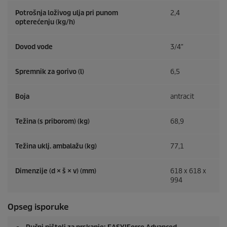
Potrošnja loživog ulja pri punom
2,4
opterećenju (kg/h)
Dovod vode
3/4″
Spremnik za gorivo (l)
6,5
Boja
antracit
Težina (s priborom) (kg)
68,9
Težina uklj. ambalažu (kg)
77,1
Dimenzije (d × š × v) (mm)
618 x 618 x
994
Opseg isporuke