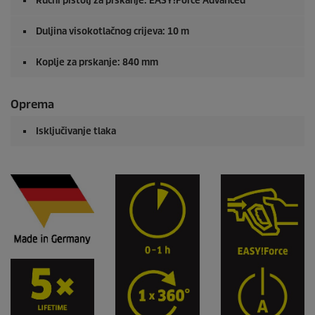
Ručni pištolj za prskanje:
EASY!Force
Advanced
Duljina visokotlačnog crijeva: 10 m
Koplje za prskanje: 840 mm
Oprema
Isključivanje tlaka