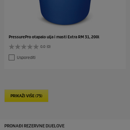
PressurePro otapalo ulja i masti Extra RM 31, 200l
0.0
(0)
0
.
Usporediti
0
o
d
5
z
v
j
PRIKAŽI VIŠE (75)
e
z
d
i
c
e
PRONAĐI REZERVNE DIJELOVE
.