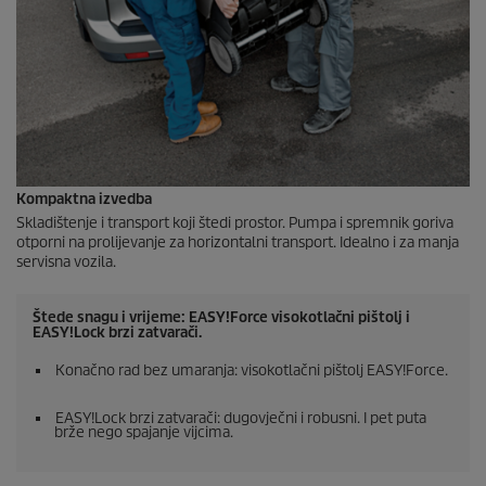
Kompaktna izvedba
Skladištenje i transport koji štedi prostor. Pumpa i spremnik goriva
otporni na prolijevanje za horizontalni transport. Idealno i za manja
servisna vozila.
Štede snagu i vrijeme:
EASY!Force
visokotlačni pištolj i
EASY!Lock
brzi zatvarači.
Konačno rad bez umaranja: visokotlačni pištolj
EASY!Force
.
EASY!Lock
brzi zatvarači: dugovječni i robusni. I pet puta
brže nego spajanje vijcima.