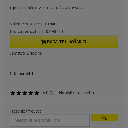
u
Cijena uključuje PDV, bez troškova dostave
r
Vrijeme dostave: 1-10 dana
r
Broj za narudžbu:
1.064-900.0
e
DODAJTE U KOŠARICU
n
Jamstvo: 1 godina
t
Usporediti
p
r
5.0
(1)
Napišite recenziju
o
d
Traženje trgovaca:
u