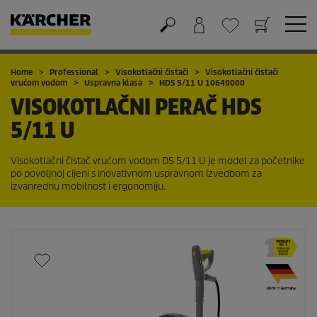
Košarica
Lista želja
Home
Professional
Visokotlačni čistači
Visokotlačni čistači
vrućom vodom
Uspravna klasa
HDS 5/11 U 10649000
VISOKOTLAČNI PERAČ
HDS
5/11 U
Visokotlačni čistač vrućom vodom DS 5/11 U je model za početnike
po povoljnoj cijeni s inovativnom uspravnom izvedbom za
izvanrednu mobilnost i ergonomiju.