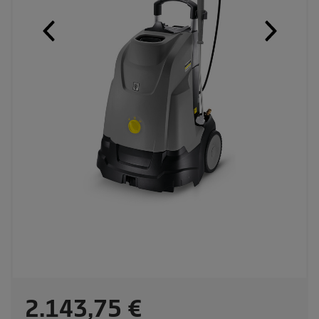
C
2.143,75 €