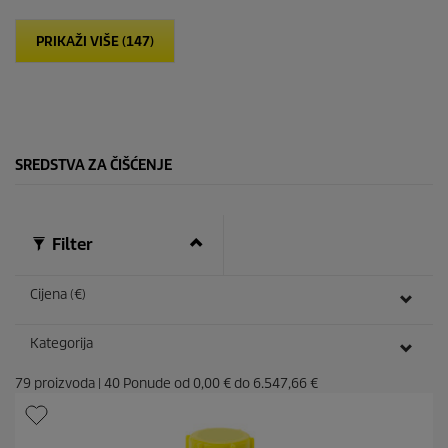
v
j
PRIKAŽI VIŠE (147)
e
z
d
i
c
e
.
SREDSTVA ZA ČIŠĆENJE
Filter
Cijena (€)
Kategorija
79
proizvoda
|
40
Ponude od
0,00 €
do
6.547,66 €