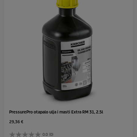
PressurePro otapalo ulja i masti Extra RM 31, 2.5l
C
29,36 €
u
r
0.0
(0)
0