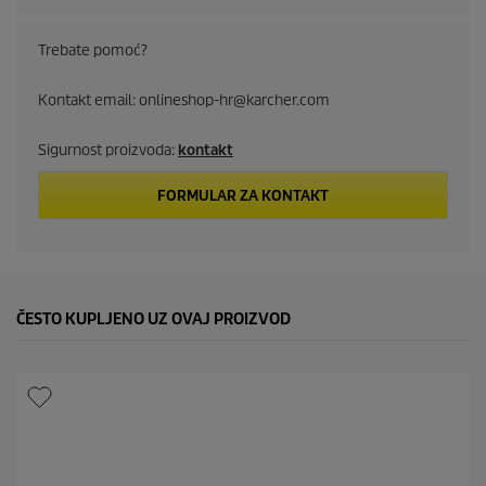
c
Trebate pomoć?
t
Kontakt email: onlineshop-hr@karcher.com
p
Sigurnost proizvoda:
kontakt
r
i
FORMULAR ZA KONTAKT
c
e
ČESTO KUPLJENO UZ OVAJ PROIZVOD