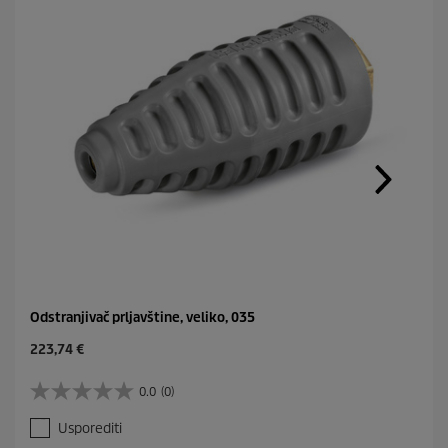
Odstranjivač prljavštine, veliko, 035
C
223,74 €
u
r
0.0
(0)
0
r
.
e
Usporediti
0
n