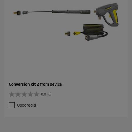
Conversion kit 2 from device
0.0
(0)
0
.
Usporediti
0
o
d
5
z