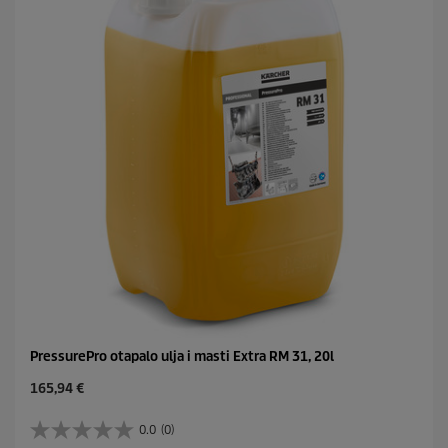
c
i
e
c
.
e
PressurePro otapalo ulja i masti Extra RM 31, 20l
C
165,94 €
u
r
0.0
(0)
0
r