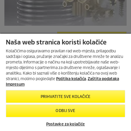
PRONAĐI REZERVNE DIJELOVE
Naša web stranica koristi kolačiće
Kolačićima osiguravamo pravilan rad web-mjesta, prilagodbu
sadržaja i oglasa, pružanje značajki za društvene mreže te analizu
prometa. Informacije o načinu na koji upotrebljavate naše web-
mjesto dijelimo s partnerima za društvene mreže, oglašavanje i
MIJENJAMO ČIŠĆENJE IZ
analitiku. Kako bi saznali više o korištenju kolačića na ovoj web
TEMELJA!
stranici, molimo pogledajte
Politika kolačića
.
Zaštita podataka
eco!Booster podiže učinkovitost i
Impresum
održivost čišćenja na višu razinu s
povećanjem performansi od 50
PRIHVATITE SVE KOLAČIĆE
posto.
ODBIJ SVE
ECO!BOOSTER MLAZNICA
Postavke za kolačiće