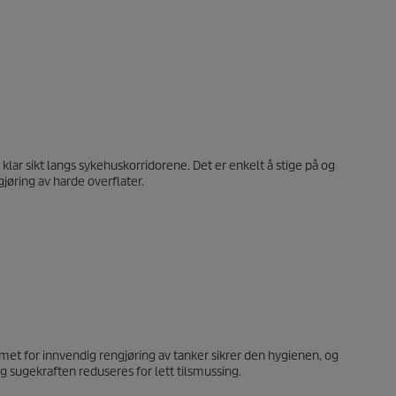
lar sikt langs sykehuskorridorene. Det er enkelt å stige på og
gjøring av harde overflater.
et for innvendig rengjøring av tanker sikrer den hygienen, og
sugekraften reduseres for lett tilsmussing.