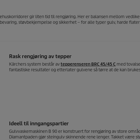
huskorridorer gir liten tid til rengjøring. Her er balansen mellom vedlike
evaring, støvbekjempelse og sikkerhet – for alle typer gulv, harde flater
Rask rengjøring av tepper
Kärchers system består av
tepperenseren BRC 45/45 C
med tovalset
fantastiske resultater og etterlater gulvene så tørre at de kan brukes
Ideell til inngangspartier
Gulvvaskemaskinen B 90 er konstruert for rengjøring av store område
Diamantpaden gjør steingulv skinnende rene lenger. Takket være st