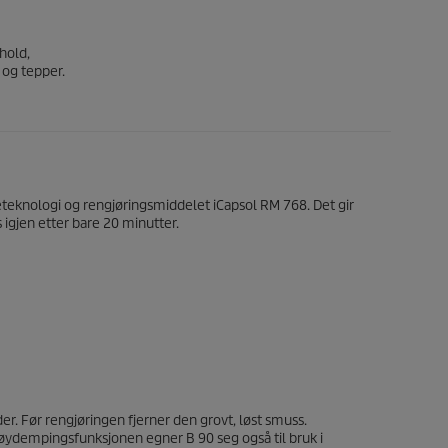
hold,
 og tepper.
eknologi og rengjøringsmiddelet iCapsol RM 768. Det gir
 igjen etter bare 20 minutter.
r. Før rengjøringen fjerner den grovt, løst smuss.
øydempingsfunksjonen egner B 90 seg også til bruk i