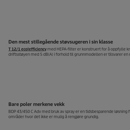
Den mest stillegående støvsugeren i sin klasse
T 12/1
eco!efficiency
med HEPA-filter er konstruert for å oppfylle k
driftsstøyen med 5 dB(A) i forhold til grunnmodellen er tilsvarer en
Bare poler merkene vekk
BDP 43/450 C Adv med bruk av spray er en tidsbesparende løsning for 
områder hvor det ikke er mulig å rengjøre grundig.