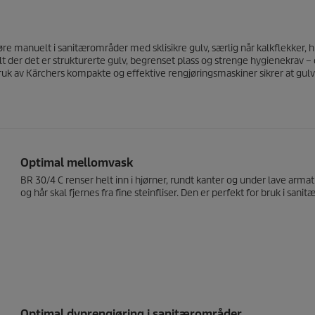
e manuelt i sanitærområder med sklisikre gulv, særlig når kalkflekker, 
t der det er strukturerte gulv, begrenset plass og strenge hygienekrav – 
bruk av Kärchers kompakte og effektive rengjøringsmaskiner sikrer at gul
Optimal mellomvask
BR 30/4 C renser helt inn i hjørner, rundt kanter og under lave armat
og hår skal fjernes fra fine steinfliser. Den er perfekt for bruk i sa
Optimal dyprengjøring i sanitærområder