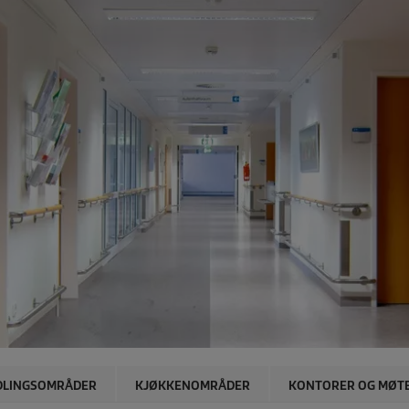
DLINGSOMRÅDER
KJØKKENOMRÅDER
KONTORER OG MØT