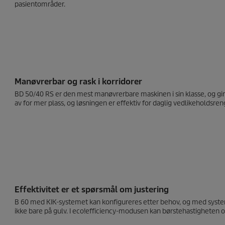
pasientområder.
Manøvrerbar og rask i korridorer
BD 50/40 RS er den mest manøvrerbare maskinen i sin klasse, og gir k
av for mer plass, og løsningen er effektiv for daglig vedlikeholdsren
Effektivitet er et spørsmål om justering
B 60 med KIK-systemet kan konfigureres etter behov, og med system
ikke bare på gulv. I
eco!efficiency
-modusen kan børstehastigheten og 