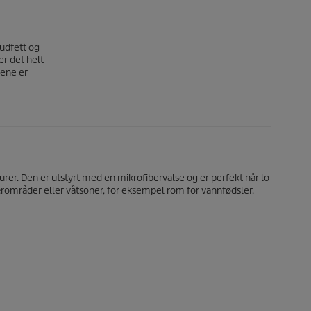
hudfett og
er det helt
vene er
urer. Den er utstyrt med en mikrofibervalse og er perfekt når lo
nitærområder eller våtsoner, for eksempel rom for vannfødsler.