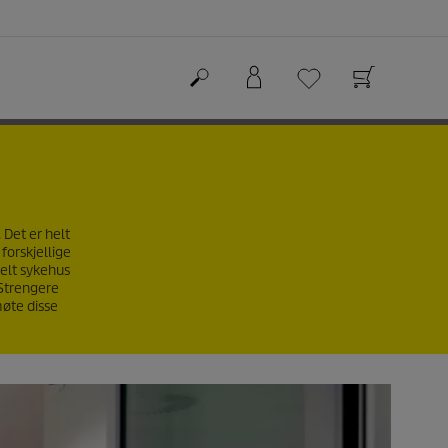
 Det er helt
forskjellige
velt sykehus
 Strengere
møte disse