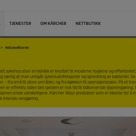
L
TJENESTER
OM KÄRCHER
NETTBUTIKK
Helsesektoren
velt sykehus eller en klinikk er knyttet til moderne hygiene og effektivitet.
og særlig at man unngår sykehusinfeksjoner og spredning av bakterier. De 
 – fra små til store områder, og fra kjøkken til operasjonssaler. På et tra
en er effektiv, siden det sjelden er nok tid til tidkrevende dyprengjøring.
sjonen enda vanskeligere. Kärcher tilbyr produkter som er ideelle for å 
l intensiv rengjøring.