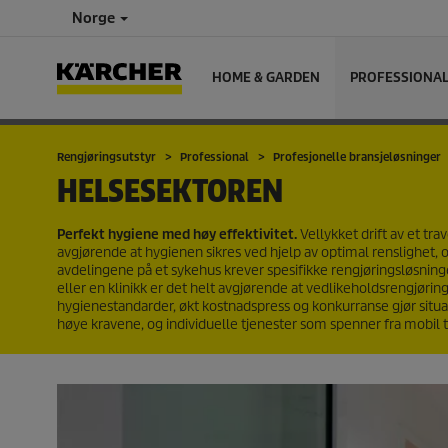
Norge
HOME & GARDEN
PROFESSIONA
Rengjøringsutstyr
Professional
Profesjonelle bransjeløsninger
HELSESEKTOREN
Perfekt hygiene med høy effektivitet.
Vellykket drift av et tra
avgjørende at hygienen sikres ved hjelp av optimal renslighet, 
avdelingene på et sykehus krever spesifikke rengjøringsløsninger
eller en klinikk er det helt avgjørende at vedlikeholdsrengjøring
hygienestandarder, økt kostnadspress og konkurranse gjør situa
høye kravene, og individuelle tjenester som spenner fra mobil ti