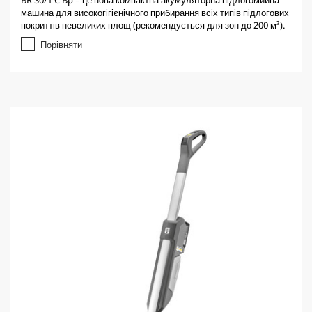
BR 30/1 C Bp – це нова компактна акумуляторна підлогомийна
0
машина для високогігієнічного прибирання всіх типів підлогових
з
покриттів невеликих площ (рекомендується для зон до 200 м²).
5
з
Порівняти
і
р
о
к
.