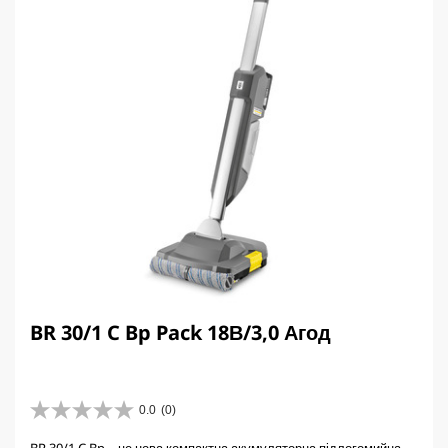
BR 30/1 C Bp Pack 18В/3,0 Агод
0.0
(0)
0
.