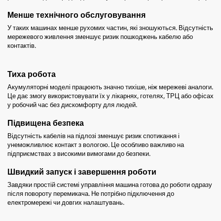
Менше технічного обслуговування
У таких машинах менше рухомих частин, які зношуються. Відсутність
мережевого живлення зменшує ризик пошкоджень кабелю або
контактів.
Тиха робота
Акумуляторні моделі працюють значно тихіше, ніж мережеві аналоги.
Це дає змогу використовувати їх у лікарнях, готелях, ТРЦ або офісах
у робочий час без дискомфорту для людей.
Підвищена безпека
Відсутність кабелів на підлозі зменшує ризик спотикання і
унеможливлює контакт з вологою. Це особливо важливо на
підприємствах з високими вимогами до безпеки.
Швидкий запуск і завершення роботи
Завдяки простій системі управління машина готова до роботи одразу
після повороту перемикача. Не потрібно підключення до
електромережі чи довгих налаштувань.