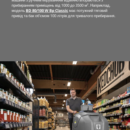
машини з ручним керуванням відмінно впораються з
прибиранням приміщень від 1000 до 3500 м². Наприклад,
модель
BD 80/100 W Bp Classic
має потужний тяговий
привід та бак об'ємом 100 літрів для тривалого прибирання.