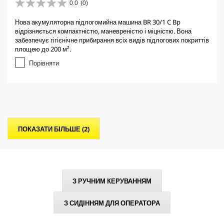
0.0
(0)
0
.
Нова акумуляторна підлогомийна машина BR 30/1 C Bp
0
відрізняється компактністю, маневреністю і міцністю. Вона
з
забезпечує гігієнічне прибирання всіх видів підлогових покриттів
5
площею до 200 м².
з
і
Порівняти
р
о
к
.
ПОКАЗАТИ БІЛЬШЕ (
2
)
З РУЧНИМ КЕРУВАННЯМ
З СИДІННЯМ ДЛЯ ОПЕРАТОРА