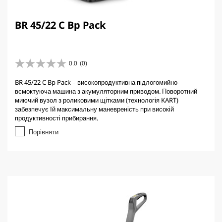
BR 45/22 C Bp Pack
0.0
(0)
0
.
BR 45/22 C Bp Pack – високопродуктивна підлогомийно-
0
всмоктуюча машина з акумуляторним приводом. Поворотний
з
миючий вузол з роликовими щітками (технологія KART)
5
забезпечує їй максимальну маневреність при високій
з
продуктивності прибирання.
і
р
Порівняти
о
к
.