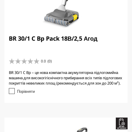
BR 30/1 C Bp Pack 18В/2,5 Агод
0.0
(0)
0
.
BR 30/1 C Bp – це нова компактна акумуляторна підлогомийна
0
машина для високогігієнічного прибирання всіх типів підлогових
з
покриттів невеликих площ (рекомендується для зон до 200 м²).
5
з
Порівняти
і
р
о
к
.