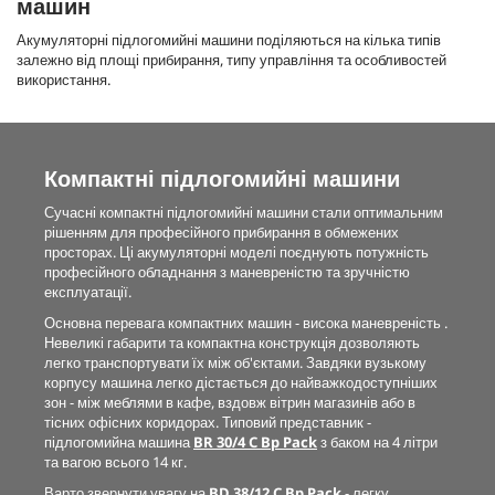
машин
Акумуляторні підлогомийні машини поділяються на кілька типів
залежно від площі прибирання, типу управління та особливостей
використання.
Компактні підлогомийні машини
Сучасні компактні підлогомийні машини стали оптимальним
рішенням для професійного прибирання в обмежених
просторах. Ці акумуляторні моделі поєднують потужність
професійного обладнання з маневреністю та зручністю
експлуатації.
Основна перевага компактних машин - висока маневреність .
Невеликі габарити та компактна конструкція дозволяють
легко транспортувати їх між об'єктами. Завдяки вузькому
корпусу машина легко дістається до найважкодоступніших
зон - між меблями в кафе, вздовж вітрин магазинів або в
тісних офісних коридорах. Типовий представник -
підлогомийна машина
BR 30/4 C Bp Pack
з баком на 4 літри
та вагою всього 14 кг.
Варто звернути увагу на
BD 38/12 C Bp Pack
- легку