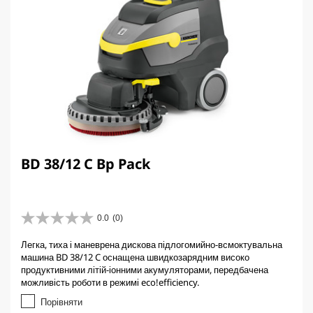
BD 38/12 C Bp Pack
0.0
(0)
0
.
Легка, тиха і маневрена дискова підлогомийно-всмоктувальна
0
машина BD 38/12 C оснащена швидкозарядним високо
з
продуктивними літій-іонними акумуляторами, передбачена
5
можливість роботи в режимі eco!efficiency.
з
і
Порівняти
р