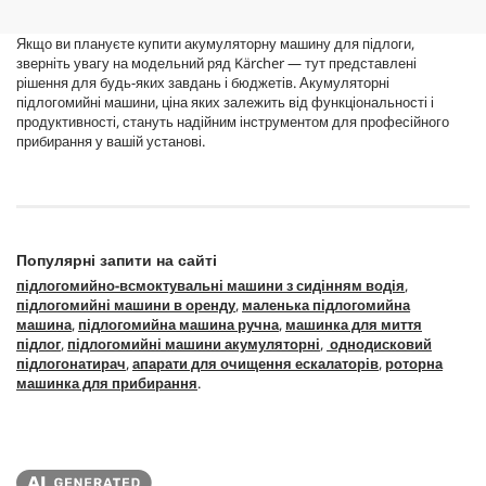
Якщо ви плануєте купити акумуляторну машину для підлоги,
зверніть увагу на модельний ряд Kärcher — тут представлені
рішення для будь-яких завдань і бюджетів. Акумуляторні
підлогомийні машини, ціна яких залежить від функціональності і
продуктивності, стануть надійним інструментом для професійного
прибирання у вашій установі.
Популярні запити на сайті
підлогомийно-всмоктувальні машини з сидінням водія
,
підлогомийні машини в оренду
,
маленька підлогомийна
машина
,
підлогомийна машина ручна
,
машинка для миття
підлог
,
підлогомийні машини акумуляторні
,
однодисковий
підлогонатирач
,
апарати для очищення ескалаторів
,
роторна
машинка для прибирання
.