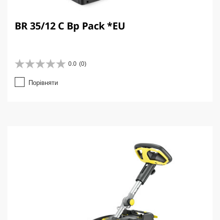
BR 35/12 C Bp Pack *EU
0.0
(0)
0
.
Порівняти
0
з
5
з
і
р
о
к
.