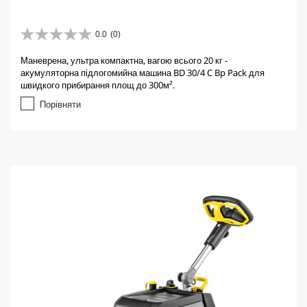
0.0
(0)
0
.
Маневрена, ультра компактна, вагою всього 20 кг -
0
акумуляторна підлогомийна машина BD 30/4 C Bp Pack для
з
швидкого прибирання площ до 300м².
5
з
Порівняти
і
р
о
к
.