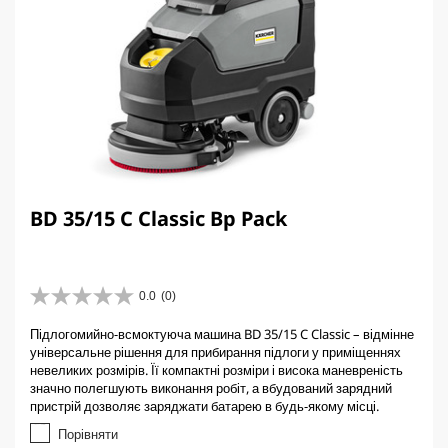
BD 35/15 C Classic Bp Pack
0.0
(0)
0
.
Підлогомийно-всмоктуюча машина BD 35/15 C Classic – відмінне
0
універсальне рішення для прибирання підлоги у приміщеннях
з
невеликих розмірів. Її компактні розміри і висока маневреність
5
значно полегшують виконання робіт, а вбудований зарядний
з
пристрій дозволяє заряджати батарею в будь-якому місці.
і
р
Порівняти