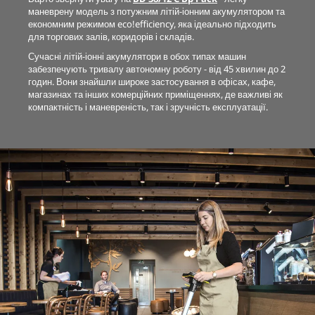
маневрену модель з потужним літій-іонним акумулятором та
економним режимом
eco!efficiency
, яка ідеально підходить
для торгових залів, коридорів і складів.
Сучасні літій-іонні акумулятори в обох типах машин
забезпечують тривалу автономну роботу - від 45 хвилин до 2
годин. Вони знайшли широке застосування в офісах, кафе,
магазинах та інших комерційних приміщеннях, де важливі як
компактність і маневреність, так і зручність експлуатації.