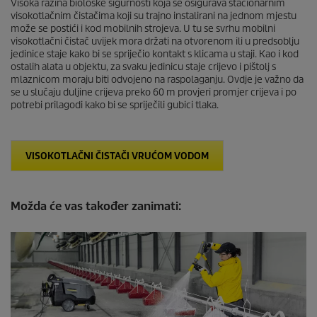
Visoka razina biološke sigurnosti koja se osigurava stacionarnim
visokotlačnim čistačima koji su trajno instalirani na jednom mjestu
može se postići i kod mobilnih strojeva. U tu se svrhu mobilni
visokotlačni čistač uvijek mora držati na otvorenom ili u predsoblju
jedinice staje kako bi se spriječio kontakt s klicama u staji. Kao i kod
ostalih alata u objektu, za svaku jedinicu staje crijevo i pištolj s
mlaznicom moraju biti odvojeno na raspolaganju. Ovdje je važno da
se u slučaju duljine crijeva preko 60 m provjeri promjer crijeva i po
potrebi prilagodi kako bi se spriječili gubici tlaka.
VISOKOTLAČNI ČISTAČI VRUĆOM VODOM
Možda će vas također zanimati: