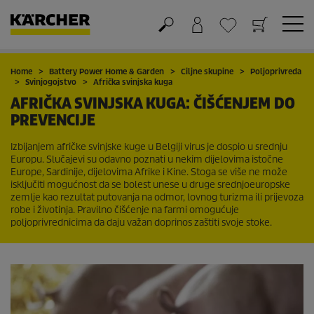
Košarica
Lista želja
Home
Battery Power Home & Garden
Ciljne skupine
Poljoprivreda
Svinjogojstvo
Afrička svinjska kuga
AFRIČKA SVINJSKA KUGA: ČIŠĆENJEM DO
PREVENCIJE
Izbijanjem afričke svinjske kuge u Belgiji virus je dospio u srednju
Europu. Slučajevi su odavno poznati u nekim dijelovima istočne
Europe, Sardinije, dijelovima Afrike i Kine. Stoga se više ne može
isključiti mogućnost da se bolest unese u druge srednjoeuropske
zemlje kao rezultat putovanja na odmor, lovnog turizma ili prijevoza
robe i životinja. Pravilno čišćenje na farmi omogućuje
poljoprivrednicima da daju važan doprinos zaštiti svoje stoke.