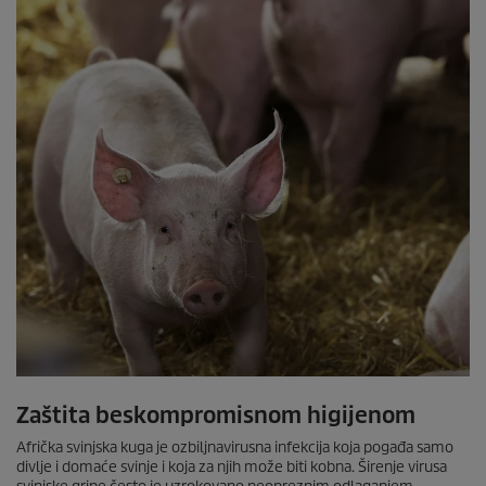
Zaštita beskompromisnom higijenom
Afrička svinjska kuga je ozbiljnavirusna infekcija koja pogađa samo
divlje i domaće svinje i koja za njih može biti kobna. Širenje virusa