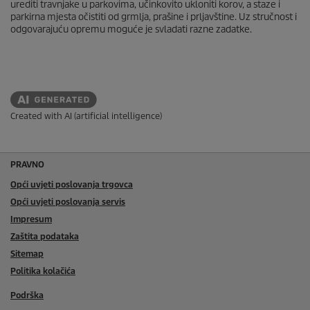
urediti travnjake u parkovima, učinkovito ukloniti korov, a staze i
parkirna mjesta očistiti od grmlja, prašine i prljavštine. Uz stručnost i
odgovarajuću opremu moguće je svladati razne zadatke.
Created with AI (artificial intelligence)
PRAVNO
Opći uvjeti poslovanja trgovca
Opći uvjeti poslovanja servis
Impresum
Zaštita podataka
Sitemap
Politika kolačića
Podrška