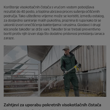
Korištenje visokotlačnih čistača s vrućom vodom poboljšava
rezultat do 40 posto, a toplina ubrzava proces sušenja očišćenih
područja. Tako ušteđeno vrijeme može se koristiti, između ostalog,
za dosljedno saniranje malih pukotina, praznina ili rupa kako bi se
uklonili izvori onečišćenja bakterijama i virusima. Glodavci i drugi
kliconoše također se drže vani. Također bi se trebali preventivno
boriti protiv njih izvan staja što dodatno pridonosi prekidanju lanaca
zaraze.
Zahtjevi za uporabu pokretnih visokotlačnih čistača