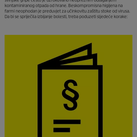
svinjske gripe često je uzrokovano neopreznim odlaganjem
kontaminiranog otpada od hrane. Beskompromisna higijena na
farmi neophodan je preduvjet za učinkovitu zaštitu stoke od virusa.
Da bi se spriječila izbijanje bolesti, treba poduzeti sljedeće korake: