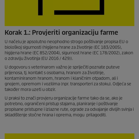
Korak 1.: Provjeriti organizaciju farme
U načelu je apsolutno neophodno strogo poštivanje propisa EU o
biološkoj sigurnosti (higijena hrane za životinje (EC 183/2005),
higijena hrane (EC 852/2004), sigurnost hrane (EC 178/2002), zakon
o zdravlju životinja (EU 2016 / 429)).
U dogovoru s veterinarom važno je spriječiti poznate puteve
prijenosa, tj. kontakt s osobama, hranom za životinje,
kontaminiranom hranom, hranom i klaničnim otpadom, ali i
gnojem, opremom i vozilima (npr. transporteri za stoku). Odjeća se
također mora uzeti u obzir.
U praksi to znači provjeru organizacije farme tako da se, ako je
potrebno, ograničeni pristup stajama, planiranje i poštivanje
propisane pristupne i izlazne rute, ograde za odvajanje divljih svinja i
skladištenje stočne hrana i oprema, mogu prilagoditi.