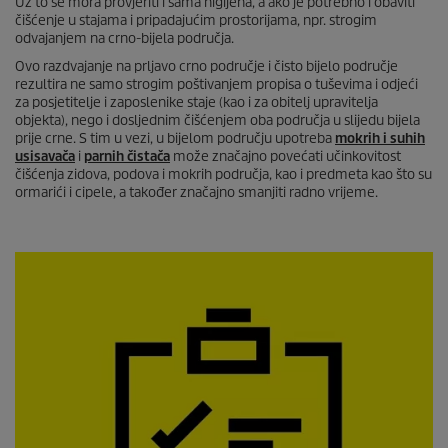
Uz to se mora provjeriti i sama higijena, a ako je potrebno i obaviti
čišćenje u stajama i pripadajućim prostorijama, npr. strogim
odvajanjem na crno-bijela područja.
Ovo razdvajanje na prljavo crno područje i čisto bijelo područje
rezultira ne samo strogim poštivanjem propisa o tuševima i odjeći
za posjetitelje i zaposlenike staje (kao i za obitelj upravitelja
objekta), nego i dosljednim čišćenjem oba područja u slijedu bijela
prije crne. S tim u vezi, u bijelom području upotreba
mokrih i suhih
usisavača
i
parnih čistača
može značajno povećati učinkovitost
čišćenja zidova, podova i mokrih područja, kao i predmeta kao što su
ormarići i cipele, a također značajno smanjiti radno vrijeme.