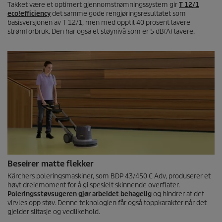
Takket være et optimert gjennomstrømningssystem gir
T 12/1
eco!efficiency
det samme gode rengjøringsresultatet som
basisversjonen av T 12/1, men med opptil 40 prosent lavere
strømforbruk. Den har også et støynivå som er 5 dB(A) lavere.
Beseirer matte flekker
Kärchers poleringsmaskiner, som BDP 43/450 C Adv, produserer et
høyt dreiemoment for å gi spesielt skinnende overflater.
Poleringsstøvsugeren gjør arbeidet behagelig
og hindrer at det
virvles opp støv. Denne teknologien får også toppkarakter når det
gjelder slitasje og vedlikehold.