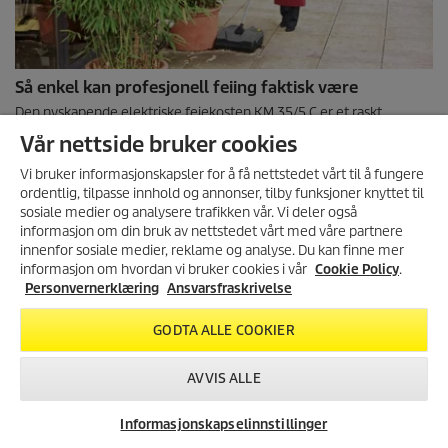
Så enkel kan profesjonell feiing faktisk være
Den nyskapende elektriske feiekosten KM 35/5 C er et raskt,
effektivt og komfortabelt alternativ til konvensjonell feiing. Takket
Vår nettside bruker cookies
være den smarte plasseringen av valsebørsten er den
imponerende effektiv helt ut til kanten. Et kraftig litium-ion-batteri
Vi bruker informasjonskapsler for å få nettstedet vårt til å fungere
eliminerer behovet for en ledning som hele tiden kommer i veien.
ordentlig, tilpasse innhold og annonser, tilby funksjoner knyttet til
sosiale medier og analysere trafikken vår. Vi deler også
informasjon om din bruk av nettstedet vårt med våre partnere
MELD DEG PÅ VÅRT
innenfor sosiale medier, reklame og analyse. Du kan finne mer
NYHETSBREV!
informasjon om hvordan vi bruker cookies i vår
Cookie Policy
.
Få 10% rabatt på ditt neste kjøp i
Personvernerklæring
Ansvarsfraskrivelse
Produkter for utearealer,
vår nettbutikk ved å melde deg
parkeringsplasser og parkeringsanlegg
på vårt nyhetsbrev.
GODTA ALLE COOKIER
REGISTRER DEG
AVVIS ALLE
Støvsugere, elektriske feiekoster
Informasjonskapselinnstillinger