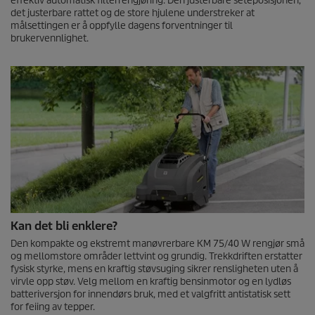
effektiv automatisk filterrengjøring. Den justerbare seteposisjonen,
det justerbare rattet og de store hjulene understreker at
målsettingen er å oppfylle dagens forventninger til
brukervennlighet.
Kan det bli enklere?
Den kompakte og ekstremt manøvrerbare KM 75/40 W rengjør små
og mellomstore områder lettvint og grundig. Trekkdriften erstatter
fysisk styrke, mens en kraftig støvsuging sikrer rensligheten uten å
virvle opp støv. Velg mellom en kraftig bensinmotor og en lydløs
batteriversjon for innendørs bruk, med et valgfritt antistatisk sett
for feiing av tepper.