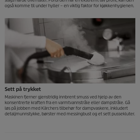
slags harde overflater. Fordi den har en ekstremt lav profil, kan den
også komme til under hyller – en viktig faktor for kjøkkenhygienen.
Sett på trykket
Maskinen fjerner gjenstridig innbrent smuss ved hjelp av den
konsentrerte kraften fra en varmtvannstråle eller dampstråle. Gå
løs på jobben med Kärchers tilbehør for dampvaskere, inkludert
detaljmunnstykke, børster med messingbust og et sett pussekluter.