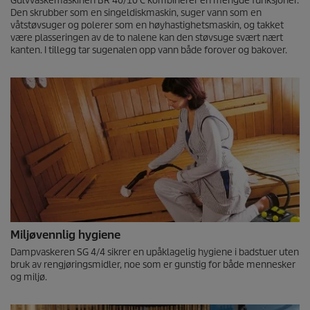
Gulvvaskemaskinen BR 40/10 C kombinerer en mengde funksjoner.
Den skrubber som en singeldiskmaskin, suger vann som en
våtstøvsuger og polerer som en høyhastighetsmaskin, og takket
være plasseringen av de to nalene kan den støvsuge svært nært
kanten. I tillegg tar sugenalen opp vann både forover og bakover.
Miljøvennlig hygiene
Dampvaskeren SG 4/4 sikrer en upåklagelig hygiene i badstuer uten
bruk av rengjøringsmidler, noe som er gunstig for både mennesker
og miljø.