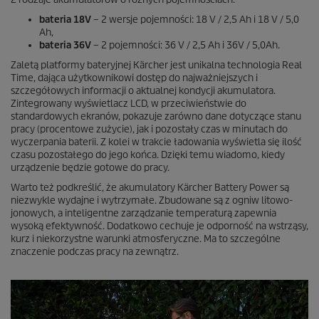
bateria 18V
– 2 wersje pojemności: 18 V / 2,5 Ah i 18 V / 5,0
Ah,
bateria 36V
– 2 pojemności: 36 V / 2,5 Ah i 36V / 5,0Ah.
Zaletą platformy bateryjnej Kärcher jest unikalna technologia Real
Time, dająca użytkownikowi dostęp do najważniejszych i
szczegółowych informacji o aktualnej kondycji akumulatora.
Zintegrowany wyświetlacz LCD, w przeciwieństwie do
standardowych ekranów, pokazuje zarówno dane dotyczące stanu
pracy (procentowe zużycie), jak i pozostały czas w minutach do
wyczerpania baterii. Z kolei w trakcie ładowania wyświetla się ilość
czasu pozostałego do jego końca. Dzięki temu wiadomo, kiedy
urządzenie będzie gotowe do pracy.
Warto też podkreślić, że akumulatory Kärcher Battery Power są
niezwykle wydajne i wytrzymałe. Zbudowane są z ogniw litowo-
jonowych, a inteligentne zarządzanie temperaturą zapewnia
wysoką efektywność. Dodatkowo cechuje je odporność na wstrząsy,
kurz i niekorzystne warunki atmosferyczne. Ma to szczególne
znaczenie podczas pracy na zewnątrz.