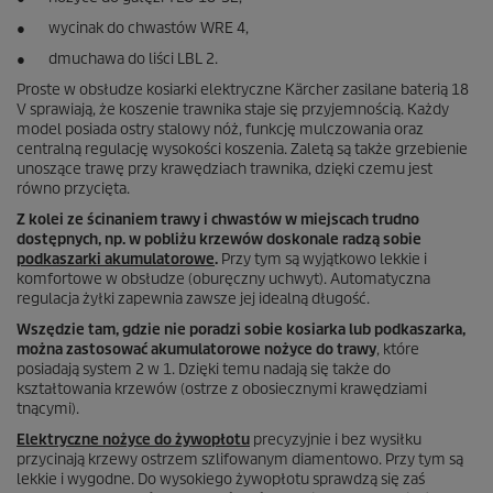
● wycinak do chwastów WRE 4,
● dmuchawa do liści LBL 2.
Proste w obsłudze kosiarki elektryczne Kärcher zasilane baterią 18
V sprawiają, że koszenie trawnika staje się przyjemnością. Każdy
model posiada ostry stalowy nóż, funkcję mulczowania oraz
centralną regulację wysokości koszenia. Zaletą są także grzebienie
unoszące trawę przy krawędziach trawnika, dzięki czemu jest
równo przycięta.
Z kolei ze ścinaniem trawy i chwastów w miejscach trudno
dostępnych, np. w pobliżu krzewów doskonale radzą sobie
podkaszarki akumulatorowe
.
Przy tym są wyjątkowo lekkie i
komfortowe w obsłudze (oburęczny uchwyt). Automatyczna
regulacja żyłki zapewnia zawsze jej idealną długość.
Wszędzie tam, gdzie nie poradzi sobie kosiarka lub podkaszarka,
można zastosować akumulatorowe nożyce do trawy
, które
posiadają system 2 w 1. Dzięki temu nadają się także do
kształtowania krzewów (ostrze z obosiecznymi krawędziami
tnącymi).
Elektryczne nożyce do żywopłotu
precyzyjnie i bez wysiłku
przycinają krzewy ostrzem szlifowanym diamentowo. Przy tym są
lekkie i wygodne. Do wysokiego żywopłotu sprawdzą się zaś