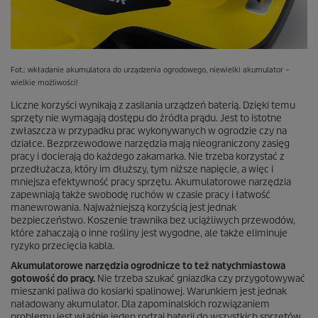
Fot.: wkładanie akumulatora do urządzenia ogrodowego, niewielki akumulator –
wielkie możliwości!
Liczne korzyści wynikają z zasilania urządzeń baterią. Dzięki temu
sprzęty nie wymagają dostępu do źródła prądu. Jest to istotne
zwłaszcza w przypadku prac wykonywanych w ogrodzie czy na
działce. Bezprzewodowe narzędzia mają nieograniczony zasięg
pracy i docierają do każdego zakamarka. Nie trzeba korzystać z
przedłużacza, który im dłuższy, tym niższe napięcie, a więc i
mniejsza efektywność pracy sprzętu. Akumulatorowe narzędzia
zapewniają także swobodę ruchów w czasie pracy i łatwość
manewrowania. Najważniejszą korzyścią jest jednak
bezpieczeństwo. Koszenie trawnika bez uciążliwych przewodów,
które zahaczają o inne rośliny jest wygodne, ale także eliminuje
ryzyko przecięcia kabla.
Akumulatorowe narzędzia ogrodnicze to też natychmiastowa
gotowość do pracy.
Nie trzeba szukać gniazdka czy przygotowywać
mieszanki paliwa do kosiarki spalinowej. Warunkiem jest jednak
naładowany akumulator. Dla zapominalskich rozwiązaniem
problemu jest właśnie jeden rodzaj baterii do wszystkich sprzętów.