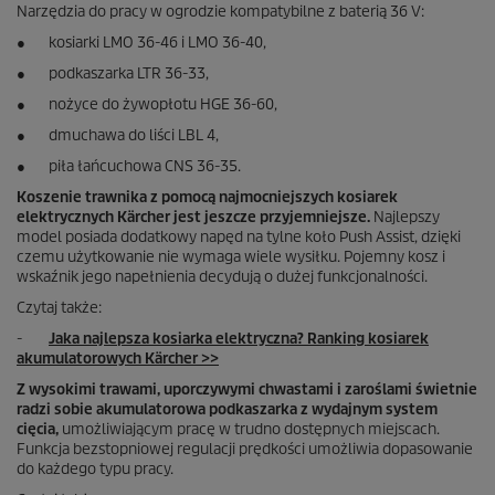
Narzędzia do pracy w ogrodzie kompatybilne z baterią 36 V:
● kosiarki LMO 36-46 i LMO 36-40,
● podkaszarka LTR 36-33,
● nożyce do żywopłotu HGE 36-60,
● dmuchawa do liści LBL 4,
● piła łańcuchowa CNS 36-35.
Koszenie trawnika z pomocą najmocniejszych kosiarek
elektrycznych Kärcher jest jeszcze przyjemniejsze.
Najlepszy
model posiada dodatkowy napęd na tylne koło Push Assist, dzięki
czemu użytkowanie nie wymaga wiele wysiłku. Pojemny kosz i
wskaźnik jego napełnienia decydują o dużej funkcjonalności.
Czytaj także:
-
Jaka najlepsza kosiarka elektryczna? Ranking kosiarek
akumulatorowych Kärcher >>
Z wysokimi trawami, uporczywymi chwastami i zaroślami świetnie
radzi sobie akumulatorowa podkaszarka z wydajnym system
cięcia,
umożliwiającym pracę w trudno dostępnych miejscach.
Funkcja bezstopniowej regulacji prędkości umożliwia dopasowanie
do każdego typu pracy.