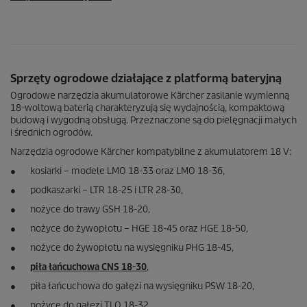
Sprzęty ogrodowe działające z platformą bateryjną
Ogrodowe narzędzia akumulatorowe Kärcher zasilanie wymienną
18-woltową baterią charakteryzują się wydajnością, kompaktową
budową i wygodną obsługą. Przeznaczone są do pielęgnacji małych
i średnich ogrodów.
Narzędzia ogrodowe Kärcher kompatybilne z akumulatorem 18 V:
● kosiarki – modele LMO 18-33 oraz LMO 18-36,
● podkaszarki – LTR 18-25 i LTR 28-30,
● nożyce do trawy GSH 18-20,
● nożyce do żywopłotu – HGE 18-45 oraz HGE 18-50,
● nożyce do żywopłotu na wysięgniku PHG 18-45,
●
piła łańcuchowa CNS 18-30
,
● piła łańcuchowa do gałęzi na wysięgniku PSW 18-20,
● nożyce do gałęzi TLO 18-32,