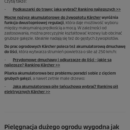
Czytaj także:
-
Podkaszarki do trawy: jaką wybrać? Ranking najlepszych >>
Mocne nożyce akumulatorowe do żywopłotu Kärcher
wyróżnia
funkcja dwustopniowej regulacji
, która daje możliwość wyboru
między maksymalną prędkością a mocą. W zależności od
zastosowania, można precyzyjnie kształtować krzewy lub obcinać
grubsze gałęzie. Idealnie nadają się też do gęstych żywopłotów.
Do prac ogrodowych Kärcher poleca też akumulatorową dmuchawę
do liści
, która wytwarza strumień powietrza o sile aż 250 km/h:
-
Przydomowe dmuchawy i odkurzacze do liści - jakie są
najlepsze? Ranking Kärcher >>
Pilarka akumulatorowa bez problemu poradzi sobie z cięciem
grubych gałęzi
, a nawet zetnie małe drzewo:
-
Jaką akumulatorową piłę łańcuchową wybrać? Ranking pił
elektrycznych Kärcher >>
Pielęgnacja dużego ogrodu wygodna jak