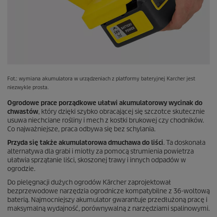
Fot.: wymiana akumulatora w urządzeniach z platformy bateryjnej Karcher jest
niezwykle prosta.
Ogrodowe prace porządkowe ułatwi akumulatorowy wycinak do
chwastów
, który dzięki szybko obracającej się szczotce skutecznie
usuwa niechciane rośliny i mech z kostki brukowej czy chodników.
Co najważniejsze, praca odbywa się bez schylania.
Przyda się także akumulatorowa dmuchawa do liści
. Ta doskonała
alternatywa dla grabi i miotły za pomocą strumienia powietrza
ułatwia sprzątanie liści, skoszonej trawy i innych odpadów w
ogrodzie.
Do pielęgnacji dużych ogrodów Kärcher zaprojektował
bezprzewodowe narzędzia ogrodnicze kompatybilne z 36-woltową
baterią. Najmocniejszy akumulator gwarantuje przedłużoną pracę i
maksymalną wydajność, porównywalną z narzędziami spalinowymi.