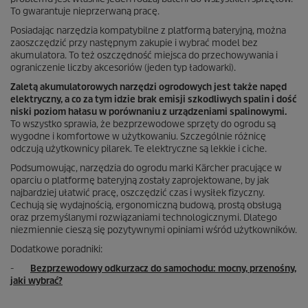
To gwarantuje nieprzerwaną pracę.
Posiadając narzędzia kompatybilne z platformą bateryjną, można
zaoszczędzić przy następnym zakupie i wybrać model bez
akumulatora. To też oszczędność miejsca do przechowywania i
ograniczenie liczby akcesoriów (jeden typ ładowarki).
Zaletą akumulatorowych narzędzi ogrodowych jest także napęd
elektryczny, a co za tym idzie brak emisji szkodliwych spalin i dość
niski poziom hałasu w porównaniu z urządzeniami spalinowymi.
To wszystko sprawia, że bezprzewodowe sprzęty do ogrodu są
wygodne i komfortowe w użytkowaniu. Szczególnie różnicę
odczują użytkownicy pilarek. Te elektryczne są lekkie i ciche.
Podsumowując, narzędzia do ogrodu marki Kärcher pracujące w
oparciu o platformę bateryjną zostały zaprojektowane, by jak
najbardziej ułatwić pracę, oszczędzić czas i wysiłek fizyczny.
Cechują się wydajnością, ergonomiczną budową, prostą obsługą
oraz przemyślanymi rozwiązaniami technologicznymi. Dlatego
niezmiennie cieszą się pozytywnymi opiniami wśród użytkowników.
Dodatkowe poradniki:
-
Bezprzewodowy odkurzacz do samochodu: mocny, przenośny,
jaki wybrać?