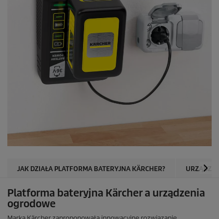
JAK DZIAŁA PLATFORMA BATERYJNA KÄRCHER?
URZĄDZEN
Platforma bateryjna Kärcher a urządzenia
ogrodowe
Marka Kärcher zaproponowała innowacyjne rozwiązanie