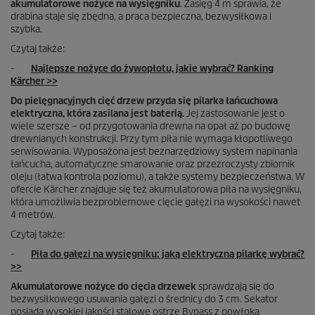
akumulatorowe nożyce na wysięgniku
. Zasięg 4 m sprawia, że
drabina staje się zbędna, a praca bezpieczna, bezwysiłkowa i
szybka.
Czytaj także:
-
Najlepsze nożyce do żywopłotu, jakie wybrać? Ranking
Kärcher >>
Do pielęgnacyjnych cięć drzew przyda się pilarka łańcuchowa
elektryczna, która zasilana jest baterią.
Jej zastosowanie jest o
wiele szersze – od przygotowania drewna na opał aż po budowę
drewnianych konstrukcji. Przy tym piła nie wymaga kłopotliwego
serwisowania. Wyposażona jest beznarzędziowy system napinania
łańcucha, automatyczne smarowanie oraz przezroczysty zbiornik
oleju (łatwa kontrola poziomu), a także systemy bezpieczeństwa. W
ofercie Kärcher znajduje się też akumulatorowa piła na wysięgniku,
która umożliwia bezproblemowe cięcie gałęzi na wysokości nawet
4 metrów.
Czytaj także:
-
Piła do gałęzi na wysięgniku: jaką elektryczną pilarkę wybrać?
>>
Akumulatorowe nożyce do cięcia drzewek
sprawdzają się do
bezwysiłkowego usuwania gałęzi o średnicy do 3 cm. Sekator
posiada wysokiej jakości stalowe ostrze Bypass z powłoką