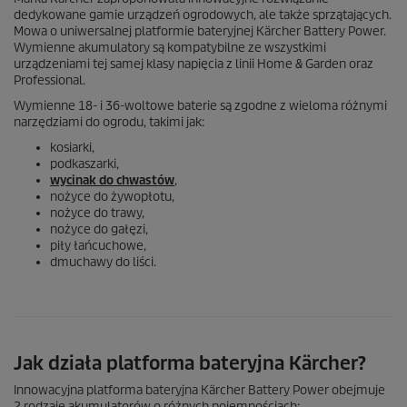
dedykowane gamie urządzeń ogrodowych, ale także sprzątających.
Mowa o uniwersalnej platformie bateryjnej Kärcher Battery Power.
Wymienne akumulatory są kompatybilne ze wszystkimi
urządzeniami tej samej klasy napięcia z linii Home & Garden oraz
Professional.
Wymienne 18- i 36-woltowe baterie są zgodne z wieloma różnymi
narzędziami do ogrodu, takimi jak:
kosiarki,
podkaszarki,
wycinak do chwastów
,
nożyce do żywopłotu,
nożyce do trawy,
nożyce do gałęzi,
piły łańcuchowe,
dmuchawy do liści.
Jak działa platforma bateryjna Kärcher?
Innowacyjna platforma bateryjna Kärcher Battery Power obejmuje
2 rodzaje akumulatorów o różnych pojemnościach: