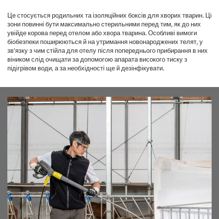
Це стосується родильних та ізоляційних боксів для хворих тварин. Ці
зони повинні бути максимально стерильними перед тим, як до них
увійде корова перед отелом або хвора тварина. Особливі вимоги
біобезпеки поширюються й на утримання новонароджених телят, у
зв'язку з чим стійла для отелу після попереднього прибирання в них
віником слід очищати за допомогою апарата високого тиску з
підігрівом води, а за необхідності ще й дезінфікувати.