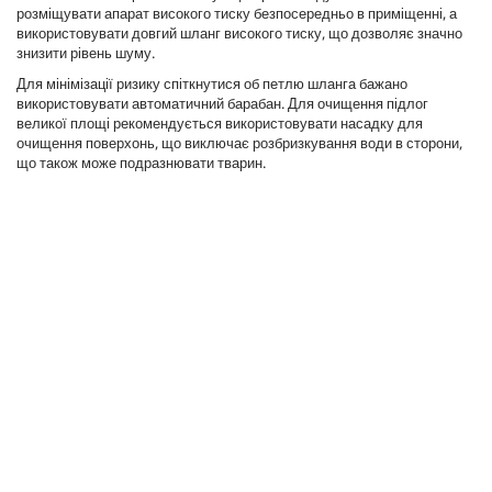
розміщувати апарат високого тиску безпосередньо в приміщенні, а
використовувати довгий шланг високого тиску, що дозволяє значно
знизити рівень шуму.
Для мінімізації ризику спіткнутися об петлю шланга бажано
використовувати автоматичний барабан. Для очищення підлог
великої площі рекомендується використовувати насадку для
очищення поверхонь, що виключає розбризкування води в сторони,
що також може подразнювати тварин.
0
s