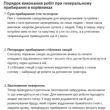
Порядок виконання робіт при генеральному
e
прибиранні в корівниках
c
o
Сухе прибирання стін та огорож
n
Пил є поживним середовищем для мікроорганізмів та грибків і
d
може стати причиною захворювань не лише тварин – вона також
s
o
викликає хвороби дихальних шляхів у людей. Тому в першу чергу
f
потрібно змести пил та павутину зі стін та стель, а в утеплених
0
тваринницьких приміщеннях ще й з вікон.
s
e
c
Попереднє прибирання стійлових секцій
o
Спочатку порожню секцію за допомогою віника та лопати
n
d
очищають від великого сміття – всього того, що не було втиснуте в
s
підлогу через щілини в ній.
З стійлових секцій з підстилкою видаляють змішану з гноєм
солому – найкраще це робити за допомогою трактора.
Зволоження поверхонь
Тепер проводиться ретельне зволоження забруднень, включаючи
ті, що знаходяться на стінах. Для виконання цієї роботи підходить
апарат високого тиску. У воду може додаватися засіб для
розмочування бруду, який сприяє відділенню прикипілого гною і,
завдяки цьому, пришвидшує прибирання та зменшує витрату води.