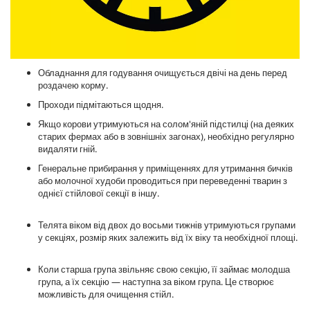
Обладнання для годування очищується двічі на день перед
роздачею корму.
Проходи підмітаються щодня.
Якщо корови утримуються на солом'яній підстилці (на деяких
старих фермах або в зовнішніх загонах), необхідно регулярно
видаляти гній.
Генеральне прибирання у приміщеннях для утримання бичків
або молочної худоби проводиться при переведенні тварин з
однієї стійлової секції в іншу.
Телята віком від двох до восьми тижнів утримуються групами
у секціях, розмір яких залежить від їх віку та необхідної площі.
Коли старша група звільняє свою секцію, її займає молодша
група, а їх секцію — наступна за віком група. Це створює
можливість для очищення стійл.