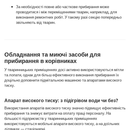
За необхідності повне або часткове прибирання може
проводитися і між переміщеннями тварин, наприклад, для
виконання ремонтних робіт. У такому разі секцію попередньо
звільняють від тварин.
Обладнання та миючі засоби для
прибирання в корівниках
У тваринницьких приміщеннях досі активно використовуються мітли
та лопати, однак для більш ефективного виконання прибирання їх
доцільно доповнити підмітальною машиною та апаратами високого
тиску.
Апарат високого тиску: з підігрівом води чи без?
Використання апаратів високого тиску значно підвищує ефективність
прибирання та знижує витрати на оплату праці персоналу. На
більшості підприємств у тваринницьких приміщеннях
використовуються мобільні апарати високого тиску, а на доїльних
ділянках — стаціонарні.