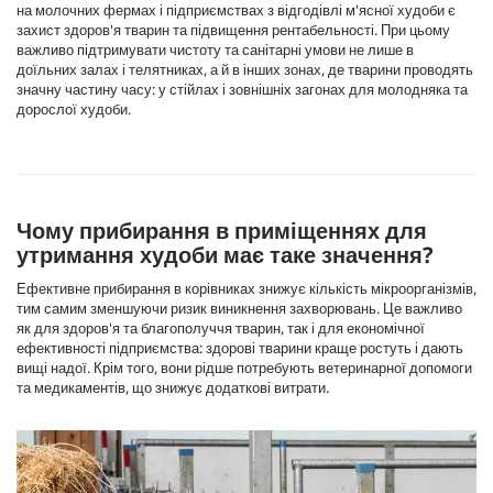
на молочних фермах і підприємствах з відгодівлі м'ясної худоби є
захист здоров'я тварин та підвищення рентабельності. При цьому
важливо підтримувати чистоту та санітарні умови не лише в
доїльних залах і телятниках, а й в інших зонах, де тварини проводять
значну частину часу: у стійлах і зовнішніх загонах для молодняка та
дорослої худоби.
Чому прибирання в приміщеннях для
утримання худоби має таке значення?
Ефективне прибирання в корівниках знижує кількість мікроорганізмів,
тим самим зменшуючи ризик виникнення захворювань. Це важливо
як для здоров'я та благополуччя тварин, так і для економічної
ефективності підприємства: здорові тварини краще ростуть і дають
вищі надої. Крім того, вони рідше потребують ветеринарної допомоги
та медикаментів, що знижує додаткові витрати.