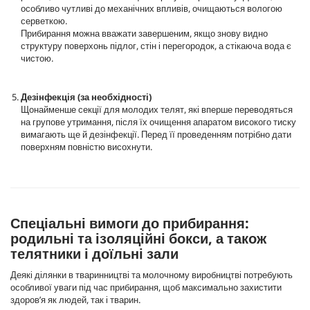
особливо чутливі до механічних впливів, очищаються вологою
серветкою.
Прибирання можна вважати завершеним, якщо знову видно
структуру поверхонь підлог, стін і перегородок, а стікаюча вода є
чистою.
Дезінфекція (за необхідності)
Щонайменше секції для молодих телят, які вперше переводяться
на групове утримання, після їх очищення апаратом високого тиску
вимагають ще й дезінфекції. Перед її проведенням потрібно дати
поверхням повністю висохнути.
Спеціальні вимоги до прибирання:
родильні та ізоляційні бокси, а також
телятники і доїльні зали
Деякі ділянки в тваринництві та молочному виробництві потребують
особливої уваги під час прибирання, щоб максимально захистити
здоров’я як людей, так і тварин.