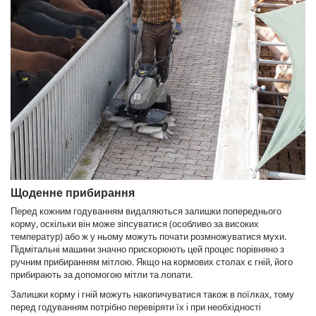
Щоденне прибирання
Перед кожним годуванням видаляються залишки попереднього
корму, оскільки він може зіпсуватися (особливо за високих
температур) або ж у ньому можуть почати розмножуватися мухи.
Підмітальні машини значно прискорюють цей процес порівняно з
ручним прибиранням мітлою. Якщо на кормових столах є гній, його
прибирають за допомогою мітли та лопати.
Залишки корму і гній можуть накопичуватися також в поїлках, тому
перед годуванням потрібно перевіряти їх і при необхідності