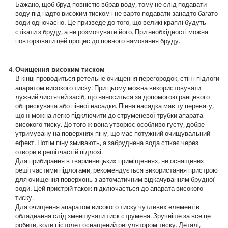
Бажано, щоб бруд повністю вбрав воду, тому не слід подавати
воду під надто високим тиском і не варто подавати занадто багато
води одночасно. Це призведе до того, що великі краплі будуть
стікати з бруду, а не розмочувати його. При необхідності можна
повторювати цей процес до повного намокання бруду.
Очищення високим тиском
В кінці проводиться ретельне очищення перегородок, стін і підлоги
апаратом високого тиску. При цьому можна використовувати
лужний чистячий засіб, що наноситься за допомогою ранцевого
обприскувача або пінної насадки. Пінна насадка має ту перевагу,
що її можна легко підключити до струменевої трубки апарата
високого тиску. До того ж вона утворює особливо густу, добре
утримувану на поверхнях піну, що має потужний очищувальний
ефект. Потім піну змивають, а забруднена вода стікає через
отвори в решітчастій підлозі.
Для прибирання в тваринницьких приміщеннях, не оснащених
решітчастими підлогами, рекомендується використання пристрою
для очищення поверхонь з автоматичним відкачуванням брудної
води. Цей пристрій також підключається до апарата високого
тиску.
Для очищення апаратом високого тиску чутливих елементів
обладнання слід зменшувати тиск струменя. Зручніше за все це
робити, коли пістолет оснащений регулятором тиску. Деталі,