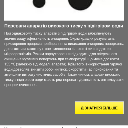
Переваги апаратів високого тиску з підігрівом води
При однаковому тиску апарати з підігрівом води забезпечують
значно вищу ефективність очищення. Окрім кращих результатів,
прискорення процесів прибирання та висихання очищених поверхонь,
досягається також суттєве зменшення кількості життєздатних
мікроорганізмів. Режим пароутворення підходить для обережного
очищення чутливих поверхонь при температурі, що може досягати
155 °C (залежно від моделі апарата). Крім того, використання гарячої
води дозволяє знизити робочий тиск, скоротити час прибирання та
зменшити витрату чистячих засобів. Таким чином, апарати високого
тиску з підігрівом води мають ряд переваг і дозволяють оптимізувати
процеси очищення.
ДІЗНАТИСЯ БІЛЬШЕ