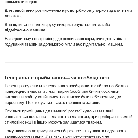
промивати водою.
Для запобігання розмноженню мух потрібно регулярно видаляти гній
лопатою.
Для підмітання шляхів руху використовуються мітла або
підмітальна машина
.
На відкритому повітрі місця, де розсипався корм, очищають після
годування тварин за допомогою мітли або підмітальної машини.
Генеральне прибирання— за необхідності
Перед проведенням генерального прибирання в стійлах необхідно
попередньо видалити з них тварин (особливо бичків), оскільки
виконання робіт у їхній присутності може бути небезпечним для
персоналу. Це стосується також і зовнішніх загонів.
Оскільки приміщення для великої рогатої худоби зазвичай
очищаються поетапно — ділянка за ділянкою, при прибиранні в одній
стійловій секції в інших можуть залишатися тварини.
Тому важливо дотримуватися обережності та уникати надмірного
занепокоєння тварин. У зв'язку з цим рекомендується не