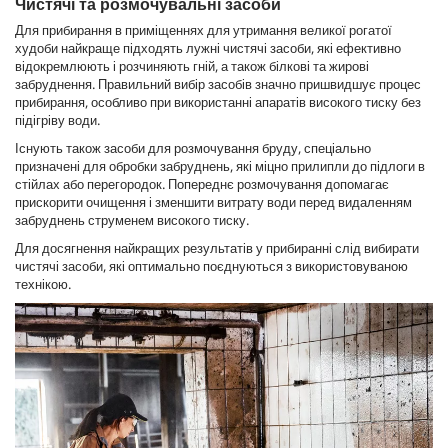
Чистячі та розмочувальні засоби
Для прибирання в приміщеннях для утримання великої рогатої
худоби найкраще підходять лужні чистячі засоби, які ефективно
відокремлюють і розчиняють гній, а також білкові та жирові
забруднення. Правильний вибір засобів значно пришвидшує процес
прибирання, особливо при використанні апаратів високого тиску без
підігріву води.
Існують також засоби для розмочування бруду, спеціально
призначені для обробки забруднень, які міцно прилипли до підлоги в
стійлах або перегородок. Попереднє розмочування допомагає
прискорити очищення і зменшити витрату води перед видаленням
забруднень струменем високого тиску.
Для досягнення найкращих результатів у прибиранні слід вибирати
чистячі засоби, які оптимально поєднуються з використовуваною
технікою.