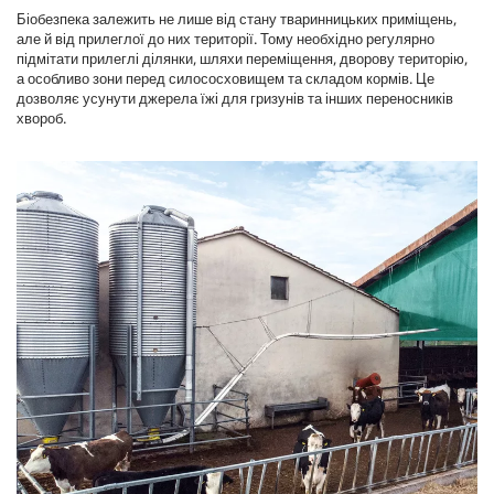
Біобезпека залежить не лише від стану тваринницьких приміщень,
але й від прилеглої до них території. Тому необхідно регулярно
підмітати прилеглі ділянки, шляхи переміщення, дворову територію,
а особливо зони перед силососховищем та складом кормів. Це
дозволяє усунути джерела їжі для гризунів та інших переносників
хвороб.