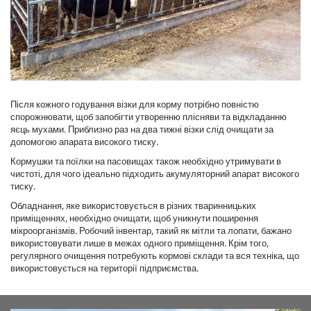
Після кожного годування візки для корму потрібно повністю
спорожнювати, щоб запобігти утворенню плісняви та відкладанню
яєць мухами. Приблизно раз на два тижні візки слід очищати за
допомогою апарата високого тиску.
Кормушки та поїлки на пасовищах також необхідно утримувати в
чистоті, для чого ідеально підходить акумуляторний апарат високого
тиску.
Обладнання, яке використовується в різних тваринницьких
приміщеннях, необхідно очищати, щоб уникнути поширення
мікроорганізмів. Робочий інвентар, такий як мітли та лопати, бажано
використовувати лише в межах одного приміщення. Крім того,
регулярного очищення потребують кормові склади та вся техніка, що
використовується на території підприємства.