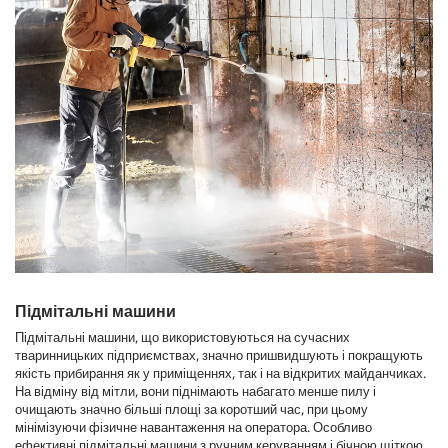
Підмітальні машини
Підмітальні машини, що використовуються на сучасних
тваринницьких підприємствах, значно пришвидшують і покращують
якість прибирання як у приміщеннях, так і на відкритих майданчиках.
На відміну від мітли, вони піднімають набагато менше пилу і
очищають значно більші площі за коротший час, при цьому
мінімізуючи фізичне навантаження на оператора. Особливо
ефективні підмітальні машини з ручним керуванням і бічною щіткою,