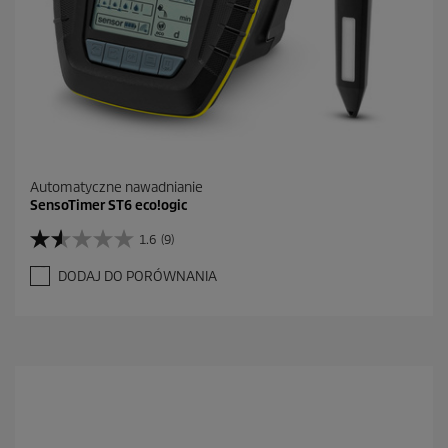
Automatyczne nawadnianie
SensoTimer ST6 eco!ogic
1.6
(9)
1
.
DODAJ DO PORÓWNANIA
6
n
a
5
g
w
i
a
z
d