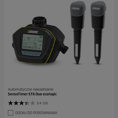
e
k
.
9
R
e
c
e
n
z
j
i
Automatyczne nawadnianie
SensoTimer ST6 Duo eco!ogic
3.4
(10)
3
.
DODAJ DO PORÓWNANIA
4