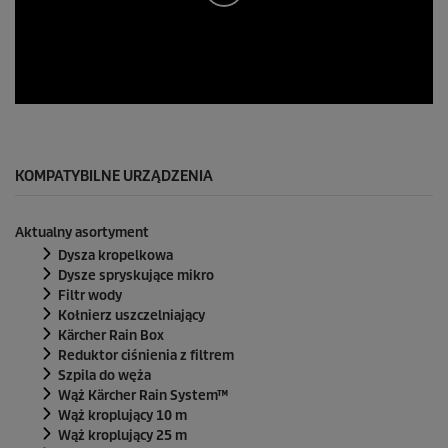
0
s
e
k
u
KOMPATYBILNE URZĄDZENIA
n
d
y
Aktualny asortyment
z
0
Dysza kropelkowa
s
Dysze spryskujące mikro
e
Filtr wody
k
Kołnierz uszczelniający
u
n
Kärcher Rain Box
d
Reduktor ciśnienia z filtrem
y
Szpila do węża
Wąż
Kärcher Rain System
™
Wąż kroplujący 10 m
Wąż kroplujący 25 m