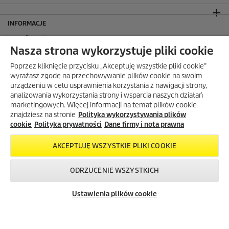
INFORMACJE
Dane firmy i nota prawna
Nasza strona wykorzystuje pliki cookie
Polityka prywatności
Warunki gwarancji
Z KODEM OGROD25
Poprzez kliknięcie przycisku „Akceptuję wszystkie pliki cookie”
RABAT 25% NA NARZĘDZIA
wyrażasz zgodę na przechowywanie plików cookie na swoim
Mapa strony
OGRODOWE I PRODUKTY DO
urządzeniu w celu usprawnienia korzystania z nawigacji strony,
NAWADNIANIA!
FAQ – często zadawane pytania
analizowania wykorzystania strony i wsparcia naszych działań
Z kodem
OGROD25
rabat
25%
na
Salony firmowe Kärcher Center
marketingowych. Więcej informacji na temat plików cookie
narzędzia ogrodowe i produkty
znajdziesz na stronie
Polityka wykorzystywania plików
Gdzie kupić?
do nawadniania przy zakupach od
cookie
Polityka prywatności
Dane firmy i nota prawna
Przedłużenie gwarancji
299 zł!
Bezpieczeństwo produktów
Kod:
AKCEPTUJĘ WSZYSTKIE PLIKI COOKIE
Newsletter Kärcher
ADRES
ODRZUCENIE WSZYSTKICH
SKOPIUJ KOD
Skontaktuj się z
Okazje w naszym
Newsletter
BIURO OBSŁUGI KLIENTA
nami!
sklepie
Ustawienia plików cookie
internetowym
OPINIE O EKÄRCHER
DOSTAWA W EKÄRCHER