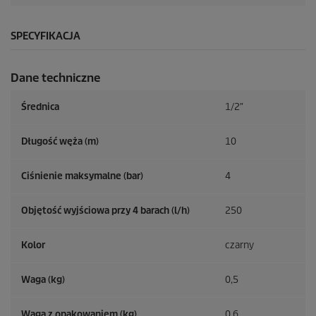
SPECYFIKACJA
Dane techniczne
Średnica
1/2″
Długość węża (m)
10
Ciśnienie maksymalne (bar)
4
Objętość wyjściowa przy 4 barach (l/h)
250
Kolor
czarny
Waga (kg)
0,5
Waga z opakowaniem (kg)
0,6