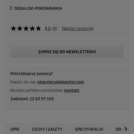
DODAJ DO PORÓWNANIA
4.8
(4)
Napisz recenzję
ZAPISZ SIĘ DO NEWSLETTERA!
Potrzebujesz pomocy?
Napisz do nas:
ekarcher.pl@karcher.com
Bezpieczeństwo produktów:
kontakt
Zadzwoń: 12 63 97 105
OPIS
CECHY I ZALETY
SPECYFIKACJA
DO POBR