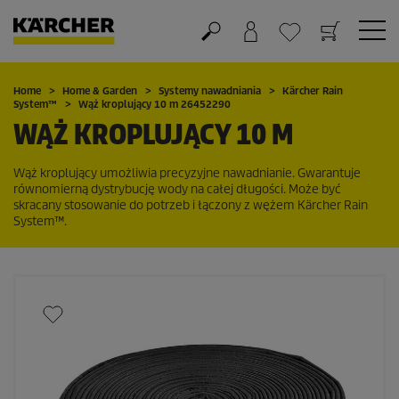
Koszyk
Lista życzeń
Home
Home & Garden
Systemy nawadniania
Kärcher Rain
System
™
Wąż kroplujący 10 m 26452290
WĄŻ KROPLUJĄCY 10 M
Wąż kroplujący umożliwia precyzyjne nawadnianie. Gwarantuje
równomierną dystrybucję wody na całej długości. Może być
skracany stosowanie do potrzeb i łączony z wężem
Kärcher Rain
System
™.