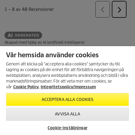
Skapad med hjälp av AI (artificiell intelligens)
Vår hemsida använder cookies
WEBBSHOP
Genom att klicka på "acceptera alla cookies" samtycker du till
lagring av cookies på din enhet för att förbättra navigeringen på
BETALNINGSMETODER
webbplatsen, analysera webbplatsens användning och bistå i våra
marknadsföringsinsatser. För att veta mer om cookies, se
KUNDTJÄNST
vår
Cookie Policy.
Integritetspolicy/Impressum
ALLMÄN INFORMATION
ACCEPTERA ALLA COOKIES
HUVUDKONTOR
AVVISA ALLA
JURIDISK INFORMATION
Cookie policy
Cookie-inställningar
Copyright