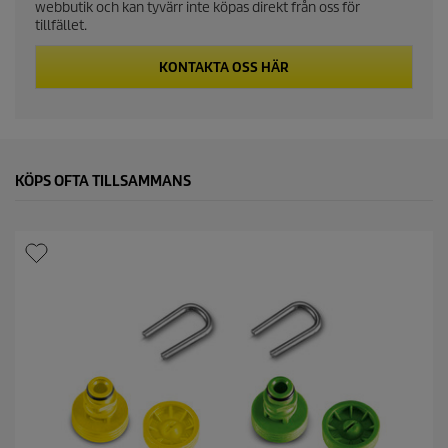
webbutik och kan tyvärr inte köpas direkt från oss för
t
tillfället.
p
KONTAKTA OSS HÄR
r
i
c
KÖPS OFTA TILLSAMMANS
e