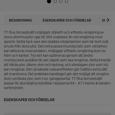
j
u
ä
c
r
t
n
p
o
r
BESKRIVNING
EGENSKAPER OCH FÖRDELAR
SPECIF
r
i
.
c
1
T7 Plus terrasstvätt möjliggör stänkfri och effektiv rengöring av
e
0
stora utomhusytor upp till 50% snabbare än vid rengöring med
r
spolrör. Detta tack vare den dubbla rotojetarmen som tar bort svår
e
smuts från stora ytor. Det extra powermunstycket, som vid behov
c
kan aktiveras med pedalen, möjliggör effektiv rengöring även av
e
hörn och kanter. Trycket kan optimeras genom att ändra
n
munstyckets avstånd till det objekt som ska rengöras. Detta innebär
s
att hårda ytor, såsom sten och betong, och känsligare ytor som trä,
i
kan rengöras. Den så kallade svävareffekten gör tvätten extra lätt
o
att manövrera. Det praktiska handtaget gör det möjligt att rengöra
n
även vertikala ytor, som t.ex. garageportar. T7 Plus terrasstvätt
e
passar till alla högtryckstvättar i klasserna K4 – K7 i Home & Garden-
r
sortimentet.
EGENSKAPER OCH FÖRDELAR