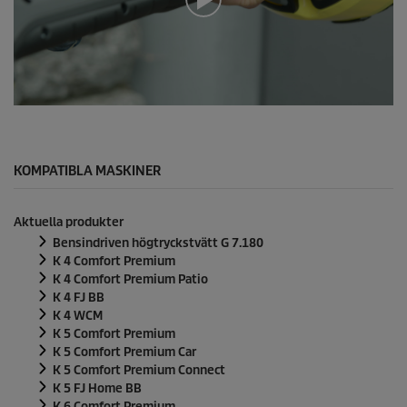
0
s
e
k
u
KOMPATIBLA MASKINER
n
d
e
Aktuella produkter
r
a
Bensindriven högtryckstvätt G 7.180
v
K 4 Comfort Premium
0
K 4 Comfort Premium Patio
s
K 4 FJ BB
e
k
K 4 WCM
u
K 5 Comfort Premium
n
K 5 Comfort Premium Car
d
K 5 Comfort Premium Connect
e
r
K 5 FJ Home BB
K 6 Comfort Premium