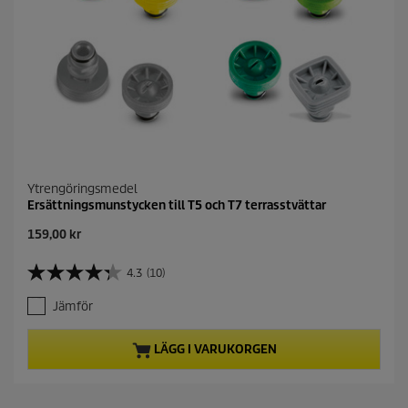
Ytrengöringsmedel
Ersättningsmunstycken till T5 och T7 terrasstvättar
C
159,00 kr
u
r
4.3
(10)
4
r
.
e
Jämför
3
n
a
t
v
p
LÄGG I VARUKORGEN
5
r
s
o
t
d