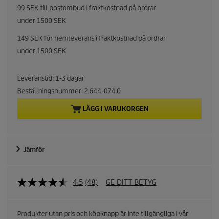
r
99 SEK till postombud i fraktkostnad på ordrar
under 1500 SEK
r
149 SEK för hemleverans i fraktkostnad på ordrar
e
under 1500 SEK
n
Leveranstid: 1-3 dagar
t
Beställningsnummer:
2.644-074.0
p
LÄGG I VARUKORGEN
r
o
Jämför
d
4.5
(48)
GE DITT BETYG
u
c
Produkter utan pris och köpknapp är inte tillgängliga i vår