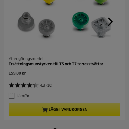
Ytrengöringsmedel
Ersättningsmunstycken till T5 och T7 terrasstvättar
C
159,00 kr
u
r
4.3
(10)
4
r
.
e
Jämför
3
n
a
t
v
p
LÄGG I VARUKORGEN
5
r
s
o
t
d