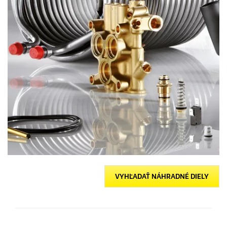
VYHĽADAŤ NÁHRADNÉ DIELY