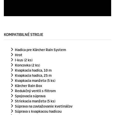
0
s
e
c
o
KOMPATIBILNÉ STROJE
n
d
s
Hadica pre
Kärcher Rain System
o
f
Hrot
0
I-kus (2 ks)
s
Koncovka (2 ks)
e
Kvapkacia hadica, 10 m
c
o
Kvapkacia hadica, 25 m
n
Kvapkacia manžeta (5 ks)
d
Kärcher Rain Box
s
Redukčný ventil s filtrom
Spojovacia súprava
Striekacia manžeta (5 ks)
Súprava na zavlažovanie kvetináčov
Súprava s kvapkacou hadicou