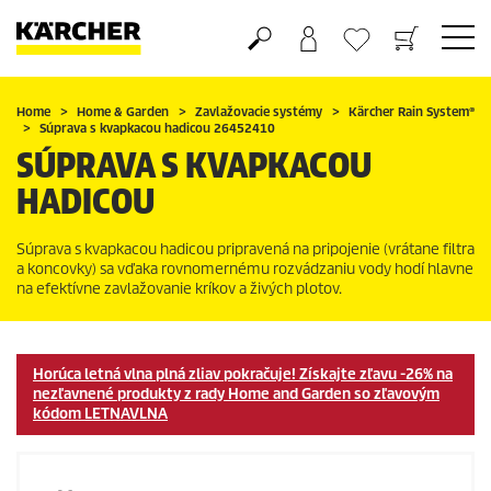
Nákupný košík
Obľúbené produkty
Home
Home & Garden
Zavlažovacie systémy
Kärcher Rain System
®
Súprava s kvapkacou hadicou 26452410
SÚPRAVA S KVAPKACOU
HADICOU
Súprava s kvapkacou hadicou pripravená na pripojenie (vrátane filtra
a koncovky) sa vďaka rovnomernému rozvádzaniu vody hodí hlavne
na efektívne zavlažovanie kríkov a živých plotov.
Horúca letná vlna plná zliav pokračuje! Získajte zľavu -26% na
nezľavnené produkty z rady Home and Garden so zľavovým
kódom
LETNAVLNA