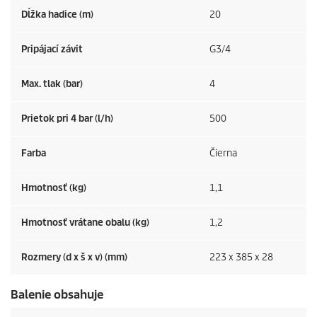
Dĺžka hadice (m)
20
Pripájací závit
G3/4
Max. tlak (bar)
4
Prietok pri 4 bar (l/h)
500
Farba
Čierna
Hmotnosť (kg)
1,1
Hmotnosť vrátane obalu (kg)
1,2
Rozmery (d x š x v) (mm)
223 x 385 x 28
Balenie obsahuje