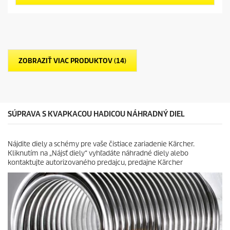
h
r
r
v
i
o
i
c
d
e
e
u
z
c
d
t
i
p
ZOBRAZIŤ VIAC PRODUKTOV (14)
č
r
i
i
e
c
k
e
.
SÚPRAVA S KVAPKACOU HADICOU NÁHRADNÝ DIEL
Nájdite diely a schémy pre vaše čistiace zariadenie Kärcher.
Kliknutím na „Nájsť diely“ vyhľadáte náhradné diely alebo
kontaktujte autorizovaného predajcu, predajne Kärcher