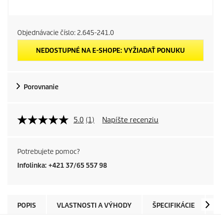
Objednávacie číslo:
2.645-241.0
NEDOSTUPNÉ NA E-SHOPE: VYŽIADAŤ PONUKU
Porovnanie
5.0
(1)
Napíšte recenziu
Potrebujete pomoc?
Infolinka: +421 37/65 557 98
POPIS
VLASTNOSTI A VÝHODY
ŠPECIFIKÁCIE
N