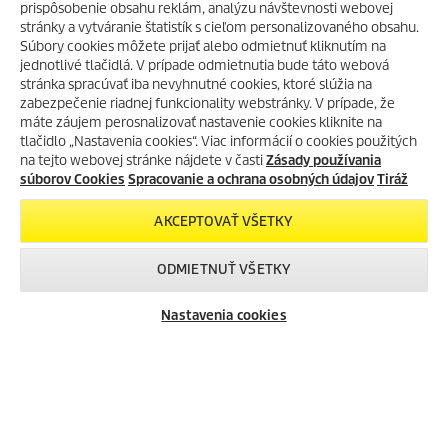
PREDAJNE KÄRCHER CENTER
prispôsobenie obsahu reklám, analýzu návštevnosti webovej
stránky a vytváranie štatistík s cieľom personalizovaného obsahu.
UŽITOČNÉ INFORMÁCIE
Súbory cookies môžete prijať alebo odmietnuť kliknutím na
HORÚCE LETO S KÄRCHER
jednotlivé tlačidlá. V prípade odmietnutia bude táto webová
Tiráž
POKRAČUJE!
stránka spracúvať iba nevyhnutné cookies, ktoré slúžia na
Kontakty
Získajte svoje obľúbené
zabezpečenie riadnej funkcionality webstránky. V prípade, že
Podávanie oznámení
nezľavnené produkty Home and
máte záujem perosnalizovať nastavenie cookies kliknite na
Garden so zľavou -26%
- použite
Otázky a odpovede
tlačidlo „Nastavenia cookies“. Viac informácií o cookies použitých
zľavový kód
LETNAVLNA!
na tejto webovej stránke nájdete v časti
Zásady používania
Všeobecné podmienky nájmu
súborov Cookies
Spracovanie a ochrana osobných údajov
Tiráž
Všeobecné podmienky dlhodobého nájmu
Všeobecné obchodné podmienky
SKOPÍROVAŤ ZĽAVOVÝ
AKCEPTOVAŤ VŠETKY
KÓD
Všeobecné predajné, dodacie, montážne a záručné podmienky pre
obchodných a servisných partnerov
ODMIETNUŤ VŠETKY
Všeobecné podmienky pre službu servisná zmluva
> DOZVEDIEŤ SA VIAC
Nastavenia cookies
Reklamačný poriadok
Spracovanie a ochrana osobných údajov
Zásady, nastavenia a používanie súborov COOKIES
KONTAKTNÉ INFORMÁCIE