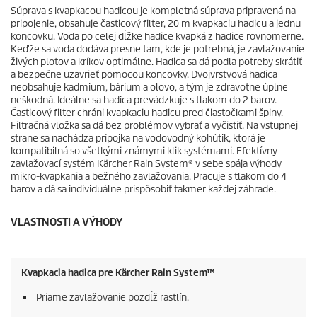
Súprava s kvapkacou hadicou je kompletná súprava pripravená na
pripojenie, obsahuje časticový filter, 20 m kvapkaciu hadicu a jednu
koncovku. Voda po celej dĺžke hadice kvapká z hadice rovnomerne.
Keďže sa voda dodáva presne tam, kde je potrebná, je zavlažovanie
živých plotov a kríkov optimálne. Hadica sa dá podľa potreby skrátiť
a bezpečne uzavrieť pomocou koncovky. Dvojvrstvová hadica
neobsahuje kadmium, bárium a olovo, a tým je zdravotne úplne
neškodná. Ideálne sa hadica prevádzkuje s tlakom do 2 barov.
Časticový filter chráni kvapkaciu hadicu pred čiastočkami špiny.
Filtračná vložka sa dá bez problémov vybrať a vyčistiť. Na vstupnej
strane sa nachádza prípojka na vodovodný kohútik, ktorá je
kompatibilná so všetkými známymi klik systémami. Efektívny
zavlažovací systém
Kärcher Rain System
® v sebe spája výhody
mikro-kvapkania a bežného zavlažovania. Pracuje s tlakom do 4
barov a dá sa individuálne prispôsobiť takmer každej záhrade.
VLASTNOSTI A VÝHODY
Kvapkacia hadica pre
Kärcher Rain System
™
Priame zavlažovanie pozdĺž rastlín.