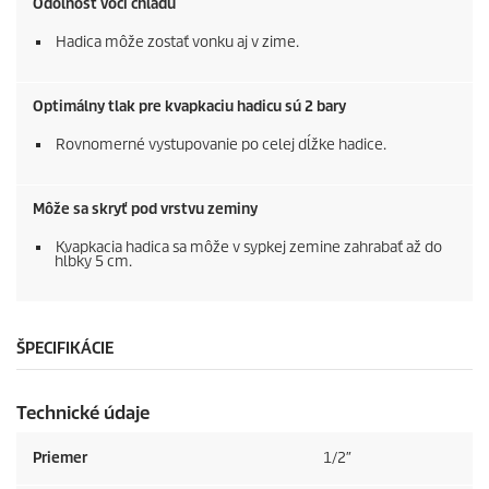
Odolnosť voči chladu
Hadica môže zostať vonku aj v zime.
Optimálny tlak pre kvapkaciu hadicu sú 2 bary
Rovnomerné vystupovanie po celej dĺžke hadice.
Môže sa skryť pod vrstvu zeminy
Kvapkacia hadica sa môže v sypkej zemine zahrabať až do
hĺbky 5 cm.
ŠPECIFIKÁCIE
Technické údaje
Priemer
1/2″