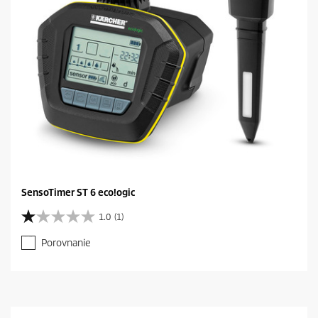
SensoTimer ST 6 eco!ogic
1.0
(1)
1
.
Porovnanie
0
z
5
h
v
i