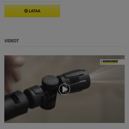
LATAA
VIDEOT
0