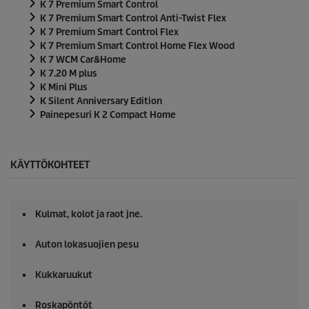
K 7 Premium Smart Control
K 7 Premium Smart Control Anti-Twist Flex
K 7 Premium Smart Control Flex
K 7 Premium Smart Control Home Flex Wood
K 7 WCM Car&Home
K 7.20 M plus
K Mini Plus
K Silent Anniversary Edition
Painepesuri K 2 Compact Home
KÄYTTÖKOHTEET
Kulmat, kolot ja raot jne.
Auton lokasuojien pesu
Kukkaruukut
Roskapöntöt