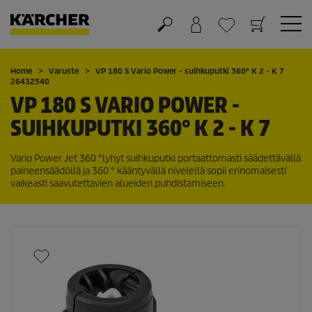
Ostoskori
Suosikit
Home
Varuste
VP 180 S Vario Power - suihkuputki 360° K 2 - K 7
26432540
VP 180 S VARIO POWER -
SUIHKUPUTKI 360° K 2 - K 7
Vario Power Jet 360 °lyhyt suihkuputki portaattomasti säädettävällä
paineensäädöllä ja 360 ° kääntyvällä nivelellä sopii erinomaisesti
vaikeasti saavutettavien alueiden puhdistamiseen.