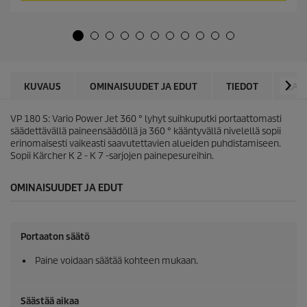
ä
o
h
d
t
u
e
c
ä
t
.
p
2
r
KUVAUS
OMINAISUUDET JA EDUT
TIEDOT
LAT
9
i
a
c
r
VP 180 S: Vario Power Jet 360 ° lyhyt suihkuputki portaattomasti
e
v
säädettävällä paineensäädöllä ja 360 ° kääntyvällä nivelellä sopii
o
erinomaisesti vaikeasti saavutettavien alueiden puhdistamiseen.
s
Sopii Kärcher K 2 - K 7 -sarjojen painepesureihin.
t
e
OMINAISUUDET JA EDUT
l
u
a
Portaaton säätö
Paine voidaan säätää kohteen mukaan.
Säästää aikaa