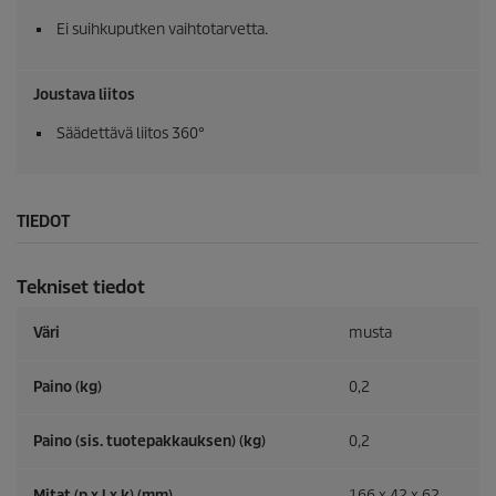
Ei suihkuputken vaihtotarvetta.
Joustava liitos
Säädettävä liitos 360°
TIEDOT
Tekniset tiedot
Väri
musta
Paino (kg)
0,2
Paino (sis. tuotepakkauksen) (kg)
0,2
Mitat (p x l x k) (mm)
166 x 42 x 62