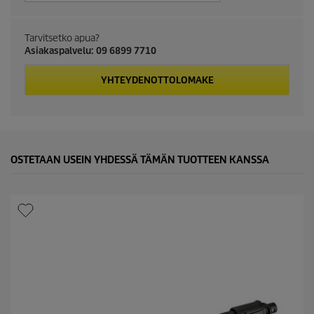
c
Tarvitsetko apua?
t
Asiakaspalvelu: 09 6899 7710
p
YHTEYDENOTTOLOMAKE
r
i
c
OSTETAAN USEIN YHDESSÄ TÄMÄN TUOTTEEN KANSSA
e