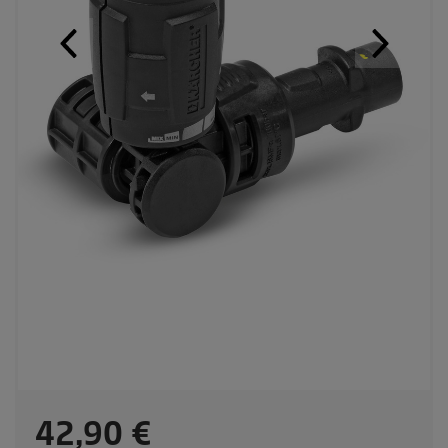
C
42,90 €