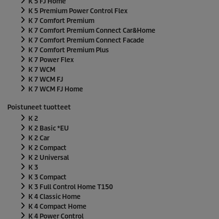
K 5 FJ Home
K 5 Premium Power Control Flex
K 7 Comfort Premium
K 7 Comfort Premium Connect Car&Home
K 7 Comfort Premium Connect Facade
K 7 Comfort Premium Plus
K 7 Power Flex
K 7 WCM
K 7 WCM FJ
K 7 WCM FJ Home
Poistuneet tuotteet
K 2
K 2 Basic *EU
K 2 Car
K 2 Compact
K 2 Universal
K 3
K 3 Compact
K 3 Full Control Home T150
K 4 Classic Home
K 4 Compact Home
K 4 Power Control