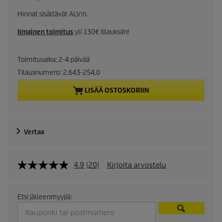
u
Hinnat sisältävät ALV:n.
r
Ilmainen toimitus
yli 130€ tilauksiin!
r
Toimitusaika: 2-4 päivää
e
Tilausnumero:
2.643-254.0
n
LISÄÄ OSTOSKORIIN
t
p
Vertaa
r
4.9
(20)
Kirjoita arvostelu
o
d
Etsi jälleenmyyjiä:
u