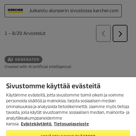
Created with AI (artificial intelligence)
Sivustomme käyttää evästeitä
VERKKOKAUPPA
Käytämme evästeitä, jotta sivustomme toimii oikein ja voimme
MAKSUTAVAT
personoida sisältöä ja mainoksia, tarjota sosiaalisen median
ominaisuuksia ja analysoida tietoliikennettä. Jaamme myös tietoja
ASIAKASPALVELU
tavasta, jolla käytät sivustoamme sosiaalisen median, mainonta- ja
analytiikkakumppaneidemme
LISÄTIETOA
kanssa.
Evästekäytäntö.
Tietosuojaseloste
SUOMEN TOIMISTO