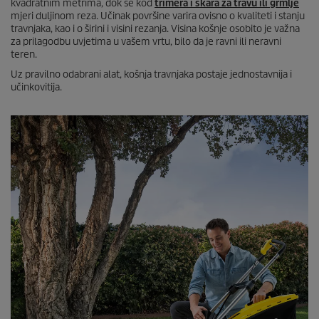
kvadratnim metrima, dok se kod
trimera i škara za travu ili grmlje
mjeri duljinom reza. Učinak površine varira ovisno o kvaliteti i stanju
travnjaka, kao i o širini i visini rezanja. Visina košnje osobito je važna
za prilagodbu uvjetima u vašem vrtu, bilo da je ravni ili neravni
teren.
Uz pravilno odabrani alat, košnja travnjaka postaje jednostavnija i
učinkovitija.