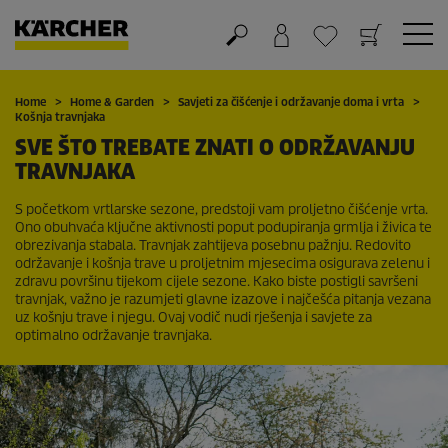
Košarica
Lista želja
Home
Home & Garden
Savjeti za čišćenje i održavanje doma i vrta
Košnja travnjaka
SVE ŠTO TREBATE ZNATI O ODRŽAVANJU
TRAVNJAKA
S početkom vrtlarske sezone, predstoji vam proljetno čišćenje vrta.
Ono obuhvaća ključne aktivnosti poput podupiranja grmlja i živica te
obrezivanja stabala. Travnjak zahtijeva posebnu pažnju. Redovito
održavanje i košnja trave u proljetnim mjesecima osigurava zelenu i
zdravu površinu tijekom cijele sezone. Kako biste postigli savršeni
travnjak, važno je razumjeti glavne izazove i najčešća pitanja vezana
uz košnju trave i njegu. Ovaj vodič nudi rješenja i savjete za
optimalno održavanje travnjaka.