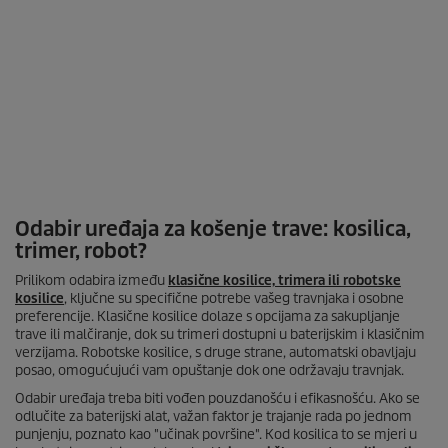
0
s
e
c
Odabir uređaja za košenje trave: kosilica,
o
trimer, robot?
n
d
Prilikom odabira između
klasične kosilice, trimera ili robotske
s
kosilice
, ključne su specifične potrebe vašeg travnjaka i osobne
o
preferencije. Klasične kosilice dolaze s opcijama za sakupljanje
f
trave ili malčiranje, dok su trimeri dostupni u baterijskim i klasičnim
0
s
verzijama. Robotske kosilice, s druge strane, automatski obavljaju
e
posao, omogućujući vam opuštanje dok one održavaju travnjak.
c
Odabir uređaja treba biti vođen pouzdanošću i efikasnošću. Ako se
o
n
odlučite za baterijski alat, važan faktor je trajanje rada po jednom
d
punjenju, poznato kao "učinak površine". Kod kosilica to se mjeri u
s