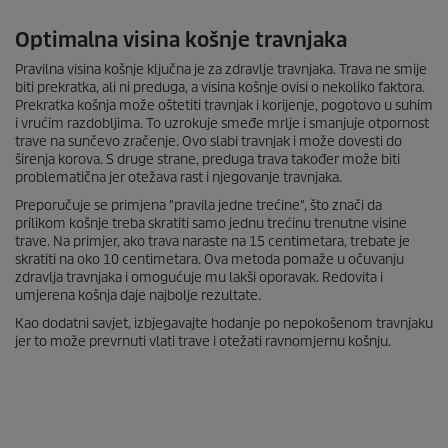
Optimalna visina košnje travnjaka
Pravilna visina košnje ključna je za zdravlje travnjaka. Trava ne smije
biti prekratka, ali ni preduga, a visina košnje ovisi o nekoliko faktora.
Prekratka košnja može oštetiti travnjak i korijenje, pogotovo u suhim
i vrućim razdobljima. To uzrokuje smeđe mrlje i smanjuje otpornost
trave na sunčevo zračenje. Ovo slabi travnjak i može dovesti do
širenja korova. S druge strane, preduga trava također može biti
problematična jer otežava rast i njegovanje travnjaka.
Preporučuje se primjena "pravila jedne trećine", što znači da
prilikom košnje treba skratiti samo jednu trećinu trenutne visine
trave. Na primjer, ako trava naraste na 15 centimetara, trebate je
skratiti na oko 10 centimetara. Ova metoda pomaže u očuvanju
zdravlja travnjaka i omogućuje mu lakši oporavak. Redovita i
umjerena košnja daje najbolje rezultate.
Kao dodatni savjet, izbjegavajte hodanje po nepokošenom travnjaku
jer to može prevrnuti vlati trave i otežati ravnomjernu košnju.