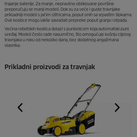
trajanje baterije. Za manje, nepravilno oblikovane površine
preporučuju se manji modeli. Dok su za veće i guste travnjake
prikladniji modeli s jačim oštricama, poput onih sa srpastim šipkama.
Ove kosilice mogu lakše savladati prepreke poput granja i otpada.
Većina robotskih kosilica dolazi s punionicom koja automatski puni
uređaj. Modeli često rade nasumično, što omogućuje košnju cijelog
travnjaka u roku od nekoliko dana, bez dodatnog angažmana
vlasnika.
Prikladni proizvodi za travnjak