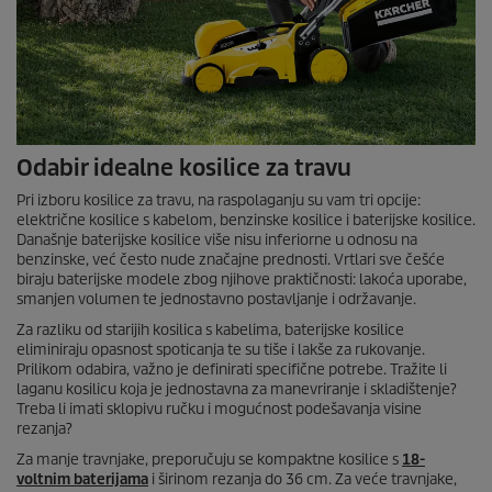
Odabir idealne kosilice za travu
Pri izboru kosilice za travu, na raspolaganju su vam tri opcije:
električne kosilice s kabelom, benzinske kosilice i baterijske kosilice.
Današnje baterijske kosilice više nisu inferiorne u odnosu na
benzinske, već često nude značajne prednosti. Vrtlari sve češće
biraju baterijske modele zbog njihove praktičnosti: lakoća uporabe,
smanjen volumen te jednostavno postavljanje i održavanje.
Za razliku od starijih kosilica s kabelima, baterijske kosilice
eliminiraju opasnost spoticanja te su tiše i lakše za rukovanje.
Prilikom odabira, važno je definirati specifične potrebe. Tražite li
laganu kosilicu koja je jednostavna za manevriranje i skladištenje?
Treba li imati sklopivu ručku i mogućnost podešavanja visine
rezanja?
Za manje travnjake, preporučuju se kompaktne kosilice s
18-
voltnim baterijama
i širinom rezanja do 36 cm. Za veće travnjake,