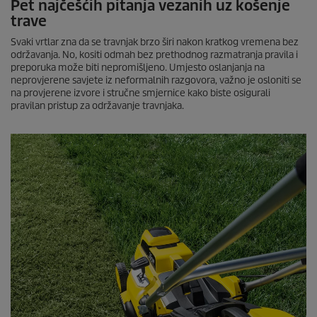
Pet najčešćih pitanja vezanih uz košenje
trave
Svaki vrtlar zna da se travnjak brzo širi nakon kratkog vremena bez
održavanja. No, kositi odmah bez prethodnog razmatranja pravila i
preporuka može biti nepromišljeno. Umjesto oslanjanja na
neprovjerene savjete iz neformalnih razgovora, važno je osloniti se
na provjerene izvore i stručne smjernice kako biste osigurali
pravilan pristup za održavanje travnjaka.