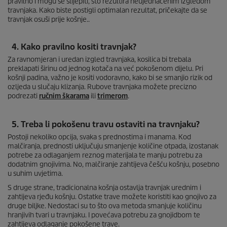
pravilno i mogu se slijepiti, što rezultira neujednačenim izgledom
travnjaka. Kako biste postigli optimalan rezultat, pričekajte da se
travnjak osuši prije košnje..
4. Kako pravilno kositi travnjak?
Za ravnomjeran i uredan izgled travnjaka, kosilica bi trebala
preklapati širinu od jednog kotača na već pokošenom dijelu. Pri
košnji padina, važno je kositi vodoravno, kako bi se smanjio rizik od
ozljeda u slučaju klizanja. Rubove travnjaka možete precizno
podrezati
ručnim škarama
ili
trimerom
.
5. Treba li pokošenu travu ostaviti na travnjaku?
Postoji nekoliko opcija, svaka s prednostima i manama. Kod
malčiranja, prednosti uključuju smanjenje količine otpada, izostanak
potrebe za odlaganjem reznog materijala te manju potrebu za
dodatnim gnojivima. No, malčiranje zahtijeva češću košnju, posebno
u suhim uvjetima.
S druge strane, tradicionalna košnja ostavlja travnjak urednim i
zahtijeva rjeđu košnju. Ostatke trave možete koristiti kao gnojivo za
druge biljke. Nedostaci su to što ova metoda smanjuje količinu
hranjivih tvari u travnjaku. I povećava potrebu za gnojidbom te
zahtijeva odlaganje pokošene trave.