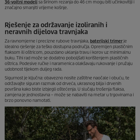
36-voltni modeli
sa širinom rezanja do 46 cm mogu biti učinkovitiji i
značajno smanjiti vrijeme košnje.
Rješenje za održavanje izoliranih i
neravnih dijelova travnjaka
Za ravnomjerne i precizne rubove travnjaka,
baterijski trimer
je
idealno rješenje za teško dostupna područja. Opremljen plastičnim
flaksom ili oštricom, pouzdano uklanja travu i korov uz minimalnu
buku. Tihi rad može se dodatno poboljšati korištenjem plastičnih
oštrica. Podesive ručke i naramenica olakšavaju rukovanje i pružaju
udobnost tijekom duljeg rada.
Sigurnost je ključna: obavezno nosite zaštitne naočale i obuću, te
održavajte siguran razmak od drveća, ukrasnog bilja i drvenih
površina kako biste izbjegli oštećenja. U slučaju trošenja flaksa,
zamjena je jednostavna – može se nabaviti na metar u trgovinama i
brzo ponovno namotati.