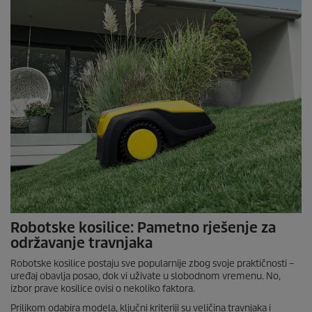
Robotske kosilice: Pametno rješenje za
održavanje travnjaka
Robotske kosilice postaju sve popularnije zbog svoje praktičnosti –
uređaj obavlja posao, dok vi uživate u slobodnom vremenu. No,
izbor prave kosilice ovisi o nekoliko faktora.
Prilikom odabira modela, ključni kriteriji su veličina travnjaka i