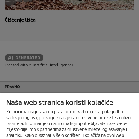
Čišćenje lišća
Created with AI (artificial intelligence)
PRAVNO
Opći uvjeti poslovanja trgovca
Naša web stranica koristi kolačiće
Opći uvjeti poslovanja servis
Impresum
Kolačićima osiguravamo pravilan rad web-mjesta, prilagodbu
sadržaja i oglasa, pružanje značajki za društvene mreže te analizu
Zaštita podataka
prometa. Informacije o načinu na koji upotrebljavate naše web-
Sitemap
mjesto dijelimo s partnerima za društvene mreže, oglašavanje i
OC HANDHELD COMPACT
ZA SAMO 1€ UZ KUPNJU WD 7
Politika kolačića
analitiku. Kako bi saznali više o korištenju kolačića na ovoj web