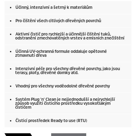
Účinný, intenzivní a šetrný k materiálům
Pro čištění všech citlivých dřevěných povrchů
Aktivní čistič pro rychlejší a účinnější čištění tuků,
odstranění zmechovatěných vrstev a emisních znečištění
Účinná UV-ochranná formule oddaluje opětovné
ztmavnutí dřeva
Intenzivní péče pro všechny dřevěné povrchy, jako jsou
terasy, ploty, dřevěné domky atd.
Vhodný pro všechny voděodolné dřevěné povrchy
Systém Plug 'n' Clean je nejjednodušší a nejrychlejší
způsob využití čisticího prostředku vysokotlakým
čističem
Čisticí prostředek Ready to use (RTU)