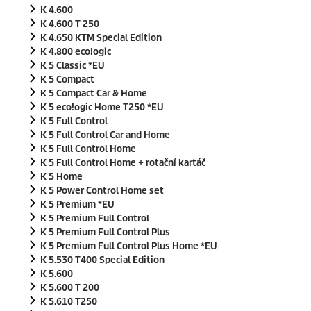
K 4.600
K 4.600 T 250
K 4.650 KTM Special Edition
K 4.800
eco!ogic
K 5 Classic *EU
K 5 Compact
K 5 Compact Car & Home
K 5
eco!ogic
Home T250 *EU
K 5 Full Control
K 5 Full Control Car and Home
K 5 Full Control Home
K 5 Full Control Home + rotační kartáč
K 5 Home
K 5 Power Control Home set
K 5 Premium *EU
K 5 Premium Full Control
K 5 Premium Full Control Plus
K 5 Premium Full Control Plus Home *EU
K 5.530 T400 Special Edition
K 5.600
K 5.600 T 200
K 5.610 T250