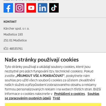
KONTAKT
Kärcher spol. s r. o.
Modletice 193
251 01 Modletice
IČO: 48535761
DIČ: CZ48535761
Naše stránky používají cookies
ID datové schránky: ic4eqpk
Tyto stránky používají a ukládají soubory cookies, které jsou
nezbytné pro jejich fungování (tzv. technické cookies). Pokud
> Tiráž
zvolíte
„PŘIJMOUT VŠE A POKRAČOVAT“
, poskytnete nám
souhlas pro užití všech souborů cookies za účelem zkvalitnění
Zákaznická linka:
+420 323 555 555
našich služeb a přizpůsobení zobrazovaného obsahu a reklamy
E-mail:
info@karcher.cz
formou personalizovaných reklam i na webech třetích stran. Bližší
informace o cookies naleznete v
Prohlášení o cookies
.
Souhlas
Po-Pá: 8-17 hod.
se zpracováním osobních údajů
Tiráž
> Více kontaktů