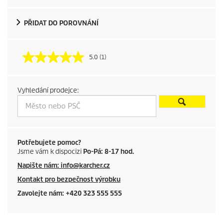
o
d
PŘIDAT DO POROVNÁNÍ
u
5.0
(1)
c
t
Vyhledání prodejce:
p
r
i
Potřebujete pomoc?
Jsme vám k dispocizi
Po-Pá: 8-17 hod.
c
Napište nám: info@karcher.cz
Kontakt pro bezpečnost výrobku
e
Zavolejte nám: +420 323 555 555