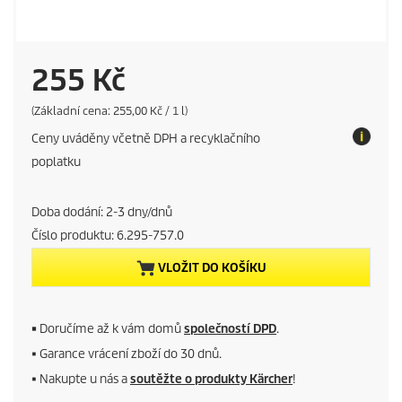
C
255 Kč
u
P
(Základní cena: 255,00 Kč / 1 l)
r
Ceny uváděny včetně DPH a recyklačního
i
r
c
poplatku
e
r
p
e
Doba dodání: 2-3 dny/dnů
e
r
u
Číslo produktu:
6.295-757.0
n
n
i
VLOŽIT DO KOŠÍKU
t
t
p
■
Doručíme až k vám domů
společností DPD
.
■ Garance vrácení zboží do 30 dnů.
r
■ Nakupte u nás a
soutěžte o produkty Kärcher
!