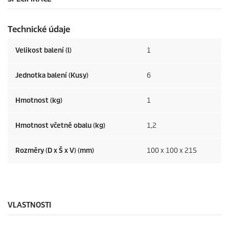
r
e
c
Technické údaje
e
n
z
Velikost balení (l)
1
e
Jednotka balení (Kusy)
6
Hmotnost (kg)
1
Hmotnost včetně obalu (kg)
1,2
Rozměry (D x Š x V) (mm)
100 x 100 x 215
VLASTNOSTI