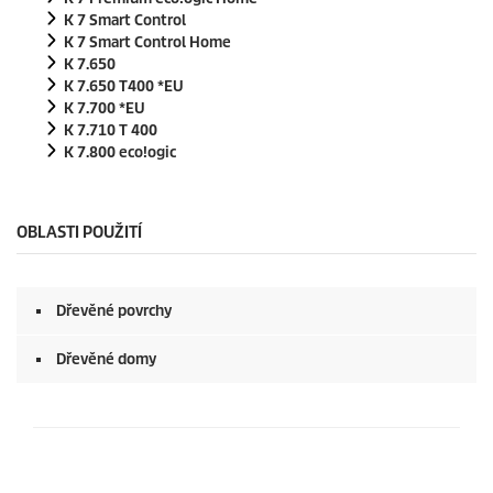
K 7 Smart Control
K 7 Smart Control Home
K 7.650
K 7.650 T400 *EU
K 7.700 *EU
K 7.710 T 400
K 7.800
eco!ogic
OBLASTI POUŽITÍ
Dřevěné povrchy
Dřevěné domy