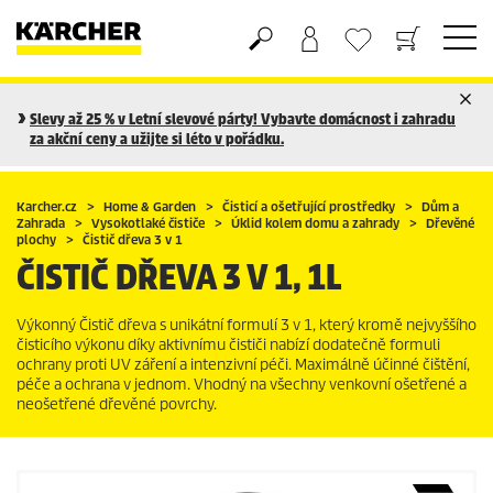
Nákupní košík
Seznam oblíbených produktů
Slevy až 25 % v Letní slevové párty! Vybavte domácnost i zahradu
za akční ceny a užijte si léto v pořádku.
Karcher.cz
Home & Garden
Čisticí a ošetřující prostředky
Dům a
Zahrada
Vysokotlaké čističe
Úklid kolem domu a zahrady
Dřevěné
plochy
Čistič dřeva 3 v 1
ČISTIČ DŘEVA 3 V 1, 1L
Výkonný Čistič dřeva s unikátní formulí 3 v 1, který kromě nejvyššího
čisticího výkonu díky aktivnímu čističi nabízí dodatečně formuli
ochrany proti UV záření a intenzivní péči. Maximálně účinné čištění,
péče a ochrana v jednom. Vhodný na všechny venkovní ošetřené a
neošetřené dřevěné povrchy.