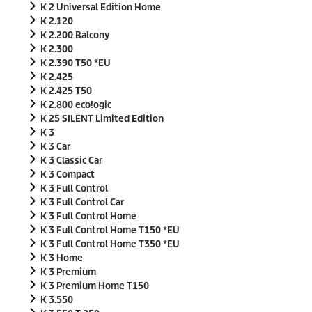
K 2 Universal Edition Home
K 2.120
K 2.200 Balcony
K 2.300
K 2.390 T50 *EU
K 2.425
K 2.425 T50
K 2.800
eco!ogic
K 25 SILENT Limited Edition
K 3
K 3 Car
K 3 Classic Car
K 3 Compact
K 3 Full Control
K 3 Full Control Car
K 3 Full Control Home
K 3 Full Control Home T150 *EU
K 3 Full Control Home T350 *EU
K 3 Home
K 3 Premium
K 3 Premium Home T150
K 3.550