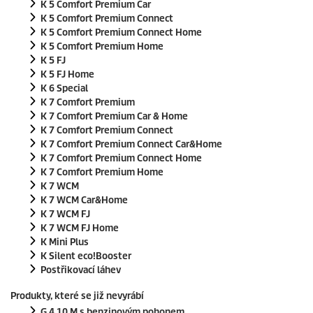
K 5 Comfort Premium Car
K 5 Comfort Premium Connect
K 5 Comfort Premium Connect Home
K 5 Comfort Premium Home
K 5 FJ
K 5 FJ Home
K 6 Special
K 7 Comfort Premium
K 7 Comfort Premium Car & Home
K 7 Comfort Premium Connect
K 7 Comfort Premium Connect Car&Home
K 7 Comfort Premium Connect Home
K 7 Comfort Premium Home
K 7 WCM
K 7 WCM Car&Home
K 7 WCM FJ
K 7 WCM FJ Home
K Mini Plus
K Silent
eco!Booster
Postřikovací láhev
Produkty, které se již nevyrábí
G 4.10 M s benzinovým pohonem