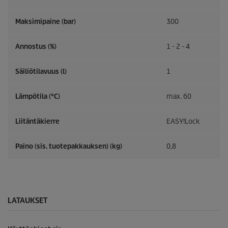
Maksimipaine (bar)
300
Annostus (%)
1 - 2 - 4
Säiliötilavuus (l)
1
Lämpötila (°C)
max. 60
Liitäntäkierre
EASY!Lock
Paino (sis. tuotepakkauksen) (kg)
0,8
LATAUKSET