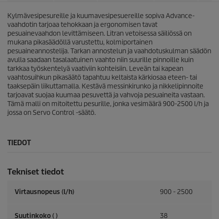
Kylmävesipesureille ja kuumavesipesuereille sopiva Advance-
vaahdotin tarjoaa tehokkaan ja ergonomisen tavat
pesuainevaahdon levittämiseen. Litran vetoisessa säiliössä on
mukana pikasäädöllä varustettu, kolmiportainen
pesuaineannostelija. Tarkan annostelun ja vaahdotuskulman säädön
avulla saadaan tasalaatuinen vaahto niin suurille pinnoille kuin
tarkkaa työskentelyä vaativiin kohteisiin. Leveän tai kapean
vaahtosuihkun pikasäätö tapahtuu keltaista kärkiosaa eteen- tai
taaksepäin liikuttamalla. Kestävä messinkirunko ja nikkelipinnoite
tarjoavat suojaa kuumaa pesuvettä ja vahvoja pesuaineita vastaan.
Tämä malli on mitoitettu pesurille, jonka vesimäärä 900-2500 l/h ja
jossa on Servo Control -säätö.
TIEDOT
Tekniset tiedot
Virtausnopeus (l/h)
900 - 2500
Suutinkoko ( )
38