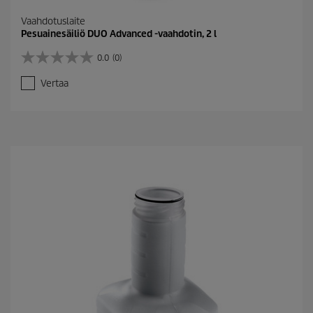
Vaahdotuslaite
Pesuainesäiliö DUO Advanced -vaahdotin, 2 l
0.0
(0)
0
.
Vertaa
0
/
5
t
ä
h
t
e
ä
.