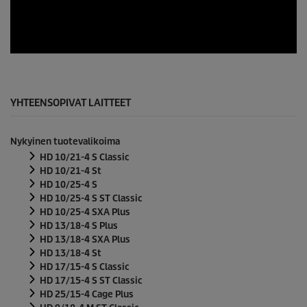
s
e
c
o
n
0
d
s
s
e
c
o
YHTEENSOPIVAT LAITTEET
n
d
s
Nykyinen tuotevalikoima
o
f
HD 10/21-4 S Classic
0
HD 10/21-4 St
s
HD 10/25-4 S
e
HD 10/25-4 S ST Classic
c
o
HD 10/25-4 SXA Plus
n
HD 13/18-4 S Plus
d
HD 13/18-4 SXA Plus
s
HD 13/18-4 St
HD 17/15-4 S Classic
HD 17/15-4 S ST Classic
HD 25/15-4 Cage Plus