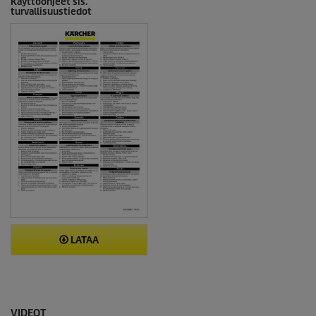
Käyttöohjeet sis.
turvallisuustiedot
LATAA
VIDEOT