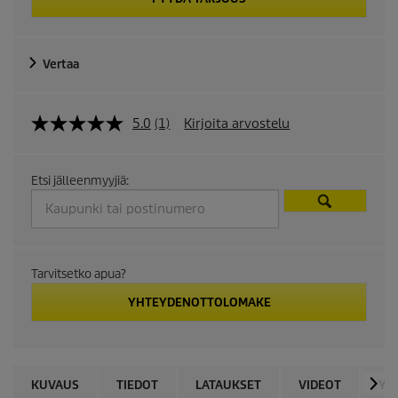
Vertaa
5.0
(1)
Kirjoita arvostelu
Etsi jälleenmyyjiä:
Tarvitsetko apua?
YHTEYDENOTTOLOMAKE
KUVAUS
TIEDOT
LATAUKSET
VIDEOT
YH