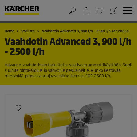
Ostoskori
Suosikit
Home
Varuste
Vaahdotin Advanced 3, 900 l/h - 2500 l/h 41120650
Vaahdotin Advanced 3, 900 l/h
- 2500 l/h
Advance-vaahdotin on tarkoitettu vaativaan ammattikäyttöön. Sopii
suurille pinta-aloille, ja vahvoille pesuaineille. Runko kestävää
messinkiä, pinnassa suojaava nikkelikerros. 900-2500 l/h.