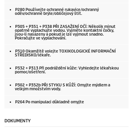
P280 Používejte ochranné rukavice/ochranný
oděv/ochranné brýle/obličejový štít.
P305 + P351 + P338 PŘI ZASAŽENÍ OČÍ: Několik minut
opatrně vyplachujte vodou. Vyjměte kontaktní čočky,
jsou-li nasazeny a pokud je lze vyjmout snadno.
Pokračujte ve vyplachování.
P310 Okamžitě volejte TOXIKOLOGICKÉ INFORMAČNÍ
STŘEDISKO/lékaře.
P332 + P313 Při podráždění kůže: Vyhledejte lékařskou
pomoc/ošetření.
P302 + P352b PŘI STYKU S KŮŽÍ: Omyjte mýdlem a
velkým množstvím vody.
P264 Po manipulaci důkladně omyjte
DOKUMENTY