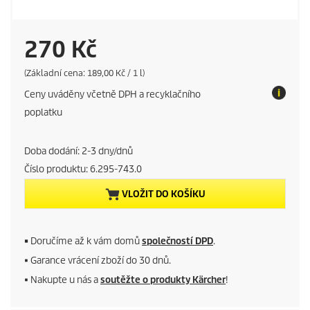
C
270 Kč
u
P
(Základní cena: 189,00 Kč / 1 l)
r
Ceny uváděny včetně DPH a recyklačního
i
r
c
poplatku
e
r
p
e
Doba dodání: 2-3 dny/dnů
e
r
u
Číslo produktu:
6.295-743.0
n
n
i
VLOŽIT DO KOŠÍKU
t
t
p
■
Doručíme až k vám domů
společností DPD
.
■ Garance vrácení zboží do 30 dnů.
r
■ Nakupte u nás a
soutěžte o produkty Kärcher
!
o