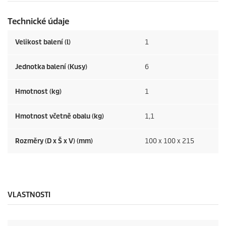
e
c
Technické údaje
e
n
z
Velikost balení (l)
1
í
Jednotka balení (Kusy)
6
Hmotnost (kg)
1
Hmotnost včetně obalu (kg)
1,1
Rozměry (D x Š x V) (mm)
100 x 100 x 215
VLASTNOSTI