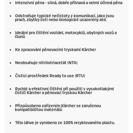
Intenzivní pěna - silná, dobře přilnavá a velmi účinná pěna
Odstraňuje typické nečistoty z komunikací, jako jsou
prach, zbytky listí nebo biologické usazeniny atd.
Ideální pro čištění vozidel, motocyklů, obytných vozů a
člunů
Ke zpracování pěnovacími tryskami Kärcher
Neobsahuje nitrilotriacetát (NTA)
Čisticí prostředek Ready to use (RTU)
Rychlé a efektivní čištění při použití s vysokotlakými
čističi Kärcher a pěnovací tryskou Kärcher
Přizpůsobeno zařízením Kärcher se zaručenou
kompatibilitou materiálů
Tělo láhve je vyrobeno ze 100% recyklovaného plastu.