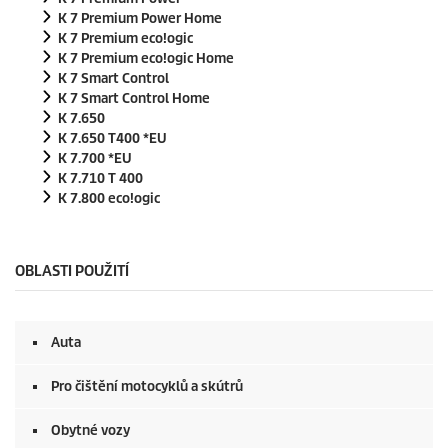
K 7 Premium Power Home
K 7 Premium
eco!ogic
K 7 Premium
eco!ogic
Home
K 7 Smart Control
K 7 Smart Control Home
K 7.650
K 7.650 T400 *EU
K 7.700 *EU
K 7.710 T 400
K 7.800
eco!ogic
OBLASTI POUŽITÍ
Auta
Pro čištění motocyklů a skútrů
Obytné vozy