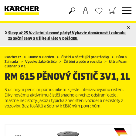
Nákupní košík
Seznam oblíbených produktů
Slevy až 25 % v Letní slevové párty! Vybavte domácnost i zahradu
za akční ceny a užijte si léto v pořádku.
Karcher.cz
Home & Garden
Čisticí a ošetřující prostředky
Dům a
Zahrada
Vysokotlaké čističe
Čištění a péče o vozidla
Ultra Foam
Cleaner 3 v 1
RM 615 PĚNOVÝ ČISTIČ 3V1, 1L
S účinným pěnicím pomocníkem k ještě intenzivnějšímu čištění.
Díky novému aktivnímu čističi snadno a rychle odstraní oleje,
mastné nečistoty, jakož i typická znečištění vozidel a nečistoty z
vozovky. Bez fosfátů a šetrný k čištěným povrchům.