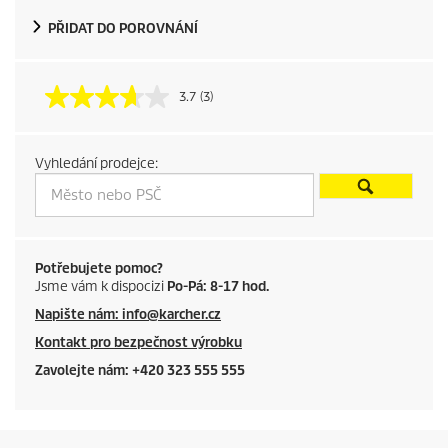
d
PŘIDAT DO POROVNÁNÍ
u
3.7
(3)
c
t
Vyhledání prodejce:
p
r
i
Potřebujete pomoc?
Jsme vám k dispocizi
Po-Pá: 8-17 hod.
c
Napište nám: info@karcher.cz
Kontakt pro bezpečnost výrobku
e
Zavolejte nám: +420 323 555 555