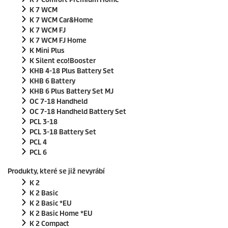
K 7 WCM
K 7 WCM Car&Home
K 7 WCM FJ
K 7 WCM FJ Home
K Mini Plus
K Silent
eco!Booster
KHB 4-18 Plus Battery Set
KHB 6 Battery
KHB 6 Plus Battery Set MJ
OC 7-18 Handheld
OC 7-18 Handheld Battery Set
PCL 3-18
PCL 3-18 Battery Set
PCL 4
PCL 6
Produkty, které se již nevyrábí
K 2
K 2 Basic
K 2 Basic *EU
K 2 Basic Home *EU
K 2 Compact