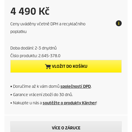
C
4 490 Kč
u
Ceny uváděny včetně DPH a recyklačního
r
poplatku
r
Doba dodání: 2-3 dny/dnů
e
Číslo produktu:
2.645-378.0
VLOŽIT DO KOŠÍKU
n
t
■
Doručíme až k vám domů
společností DPD
.
p
■ Garance vrácení zboží do 30 dnů.
■ Nakupte u nás a
soutěžte o produkty Kärcher
!
r
o
VÍCE O ZÁRUCE
d