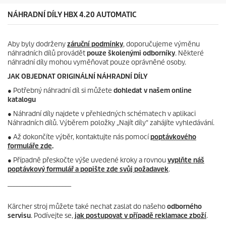
k
.
NÁHRADNÍ DÍLY HBX 4.20 AUTOMATIC
1
r
e
Aby byly dodrženy
záruční podmínky
, doporučujeme výměnu
c
náhradních dílů provádět
pouze školenými odborníky
. Některé
e
náhradní díly mohou vyměňovat pouze oprávněné osoby.
n
z
JAK OBJEDNAT ORIGINÁLNÍ NÁHRADNÍ DÍLY
e
●
Potřebný náhradní díl si můžete
dohledat v našem online
katalogu
● Náhradní díly najdete v přehledných schématech v aplikaci
Náhradních dílů. Výběrem položky „Najít díly“ zahájíte vyhledávání.
● Až dokončíte výběr, kontaktujte nás pomocí
poptávkového
formuláře zde
.
● Případně přeskočte výše uvedené kroky a rovnou
vyplňte náš
poptávkový formulář a popište zde svůj požadavek
.
_____________________
Kärcher stroj můžete také nechat zaslat do našeho
odborného
servisu
. Podívejte se,
jak postupovat v případě reklamace zboží
.