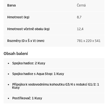
Barva
Černá
Hmotnost (kg)
8,7
Hmotnost včetně obalu (kg)
12,4
Rozměry (D x Š x V) (mm)
781 x 220 x 541
Obsah balení
Spojka hadice: 2 Kusy
Spojka hadice s Aqua Stop: 1 Kusy
Přípojka k vodovodnímu kohoutku G3/4 s redukcí G1/2: 1
Kusy
Postřikovač: 1 Kusy