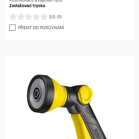
Postřikovače a zalévací tyče
Zavlažovací tryska
0.0
(0)
0
.
PŘIDAT DO POROVNÁNÍ
0
z
5
h
v
ě
z
d
i
č
e
k
.