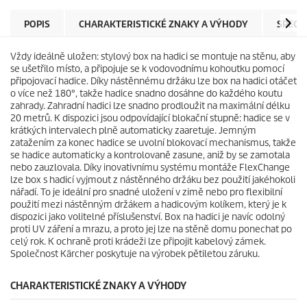
POPIS
CHARAKTERISTICKÉ ZNAKY A VÝHODY
SPECI
Vždy ideálně uložen: stylový box na hadici se montuje na stěnu, aby
se ušetřilo místo, a připojuje se k vodovodnímu kohoutku pomocí
připojovací hadice. Díky nástěnnému držáku lze box na hadici otáčet
o více než 180°, takže hadice snadno dosáhne do každého koutu
zahrady. Zahradní hadici lze snadno prodloužit na maximální délku
20 metrů. K dispozici jsou odpovídající blokační stupně: hadice se v
krátkých intervalech plně automaticky zaaretuje. Jemným
zatažením za konec hadice se uvolní blokovací mechanismus, takže
se hadice automaticky a kontrolovaně zasune, aniž by se zamotala
nebo zauzlovala. Díky inovativnímu systému montáže FlexChange
lze box s hadicí vyjmout z nástěnného držáku bez použití jakéhokoli
nářadí. To je ideální pro snadné uložení v zimě nebo pro flexibilní
použití mezi nástěnným držákem a hadicovým kolíkem, který je k
dispozici jako volitelné příslušenství. Box na hadici je navíc odolný
proti UV záření a mrazu, a proto jej lze na stěně domu ponechat po
celý rok. K ochraně proti krádeži lze připojit kabelový zámek.
Společnost Kärcher poskytuje na výrobek pětiletou záruku.
CHARAKTERISTICKÉ ZNAKY A VÝHODY