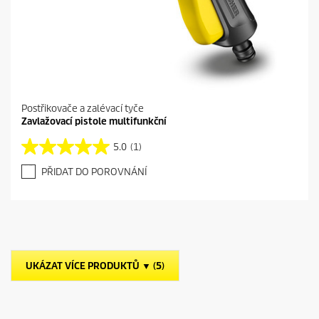
Postřikovače a zalévací tyče
Zavlažovací pistole multifunkční
5.0
(1)
5
.
PŘIDAT DO POROVNÁNÍ
0
z
5
h
v
ě
z
UKÁZAT VÍCE PRODUKTŮ ▼ (5)
d
i
č
e