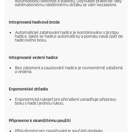
dlouhodobou odolnost a stabilitu. Obzvláště praktické: díky
odnímatelnému nástěnnému držáku se vám nezasekne.
Integrovaná hadicová brzda
Automatické zatahování hadice je kombinováno s brzdou
hadice, takže se hadice automaticky a pomalu navíjí zpět do
hadicového boxu.
Integrované vedení hadice
Bez zalomení a zauzlování: hadice je rovnoměrně zatažená
a vedená.
Ergonomické držadlo
Ergonomická rukojeť pro přenášení usnadňuje přepravu
boxu s hadicí jednou rukou.
Připraveno k okamžitému použití
Příslušenství pro zavlažování je součástí dodávky.