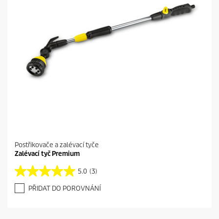
Postřikovače a zalévací tyče
Zalévací tyč Premium
5.0
(3)
5
.
PŘIDAT DO POROVNÁNÍ
0
z
5