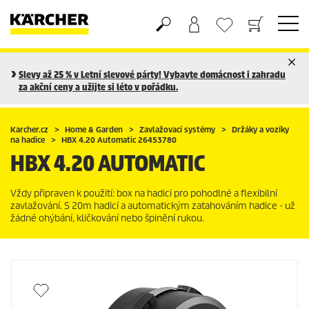
Nákupní košík
Seznam oblíbených produktů
Slevy až 25 % v Letní slevové párty! Vybavte domácnost i zahradu
za akční ceny a užijte si léto v pořádku.
Karcher.cz
Home & Garden
Zavlažovací systémy
Držáky a vozíky
na hadice
HBX 4.20 Automatic 26453780
HBX 4.20 AUTOMATIC
Vždy připraven k použití: box na hadici pro pohodlné a flexibilní
zavlažování. S 20m hadicí a automatickým zatahováním hadice - už
žádné ohýbání, kličkování nebo špinění rukou.