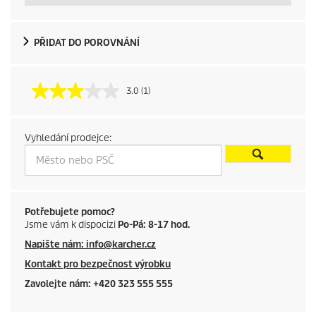
u
PŘIDAT DO POROVNÁNÍ
c
t
3.0
(1)
p
r
Vyhledání prodejce:
i
c
Potřebujete pomoc?
e
Jsme vám k dispocizi
Po-Pá: 8-17 hod.
Napište nám: info@karcher.cz
Kontakt pro bezpečnost výrobku
Zavolejte nám: +420 323 555 555