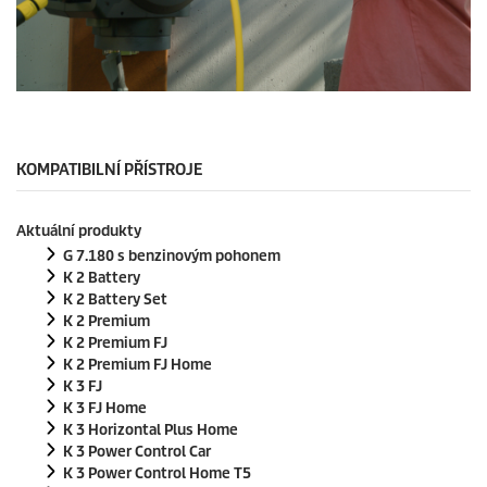
0
s
e
c
o
KOMPATIBILNÍ PŘÍSTROJE
n
d
s
Aktuální produkty
o
f
G 7.180 s benzinovým pohonem
0
K 2 Battery
s
K 2 Battery Set
e
K 2 Premium
c
o
K 2 Premium FJ
n
K 2 Premium FJ Home
d
K 3 FJ
s
K 3 FJ Home
K 3 Horizontal Plus Home
K 3 Power Control Car
K 3 Power Control Home T5