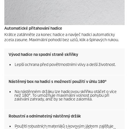
Automatické přitahování hadice
Krátce zatáhněte za konec hadice a navíječ hadici automaticky
zcela zasune. Maximální pohodlí bez uzlů, klik a špinavých rukou.
Vývod hadice na spodní straně skříňky
Lepší ochrana před povětrnostními vlivy a delší životnost.
Nástěnný box na hadici s možností použití v úhlu 180°
Na nástěnném držáku lze hadicovou skříňku otáčet o více
než 180°. To umožňuje maximální volnost pohybu při
zalévání zahrady, aniž by se hadice zalomila.
Robustní a odnímatelný nástěnný držák
Použití robustních materiálů s kovovým jádrem zajišťuje